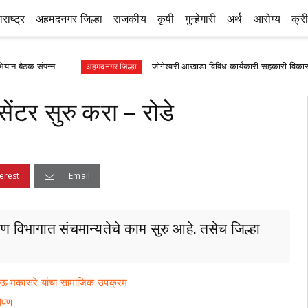
राष्ट्र
अहमदनगर जिल्हा
राजकीय
कृषी
गुन्हेगारी
अर्थ
आरोग्य
क्र
पन्न
जोगेश्वरी आखाडा विविध कार्यकारी सहकारी विकास सोसायटीच्या
अहमदनगर जिल्हा
सेंटर सुरु करा – रोडे
erest
Email
क्षण विभागात संचमान्यतेचे काम सुरु आहे. तसेच जिल्हा
दीपभाऊ मकासरे यांचा सामाजिक उपक्रम
रोपण