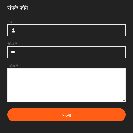
संपर्क फॉर्म
नाव
ईमेल
*
मेसेज
*