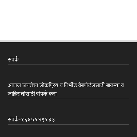
संपर्क
आवाज जनतेचा लोकप्रिय व निर्भीड वेबपोर्टलसाठी बातम्या व
जाहिरातीसाठी संपर्क करा
संपर्क-९६६५९१९९३३