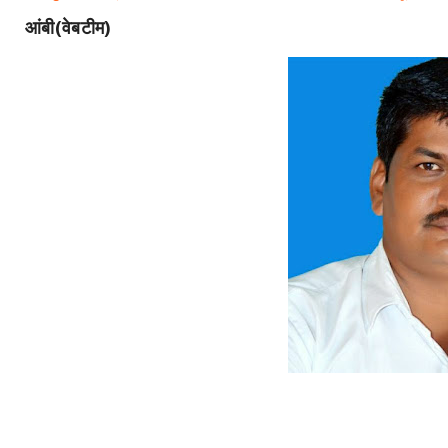
आंबी(वेबटीम)