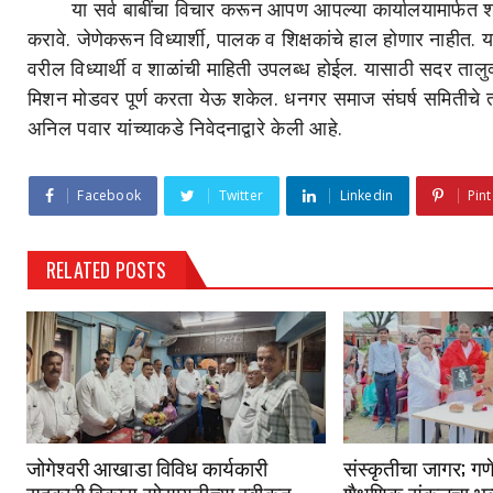
या सर्व बाबींचा विचार करून आपण आपल्या कार्यालयामार्फत श्र
करावे. जेणेकरून विध्यार्शी, पालक व शिक्षकांचे हाल होणार नाहीत
वरील विध्यार्थी व शाळांची माहिती उपलब्ध होईल. यासाठी सदर ताल
मिशन मोडवर पूर्ण करता येऊ शकेल. धनगर समाज संघर्ष समितीचे ताल
अनिल पवार यांच्याकडे निवेदनाद्वारे केली आहे.
Facebook
Twitter
Linkedin
Pint
RELATED POSTS
जोगेश्वरी आखाडा विविध कार्यकारी
संस्कृतीचा जागर; गणे
सहकारी विकास सोसायटीच्या स्वीकृत
शैक्षणिक संकुलचा भव