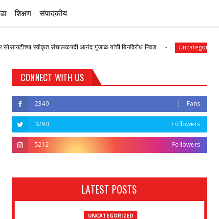
ीडा
शिक्षण
संपादकीय
 स्वीकृत संचालकपदी आनंद गुंजाळ यांची बिनविरोध निवड
देवळाली 
Uncategorized
CONNECT WITH US
2340
Fans
3290
Followers
5212
Followers
LATEST POSTS
UNCATEGORIZED