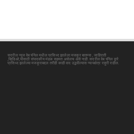
सदरील न्युज वेब चॅनेल मधील प्रसिध्द झालेला मजकूर बातम्या , जाहिराती
,व्हिडिओ,यांसाठी संपादकीय मंडळ सहमत असेलच असे नाही .सदरील वेब चॅनेल द्वारे
प्रसिध्द झालेल्या मजकूराबद्दल तरीही काही वाद उद्भवील्यास न्यायक्षेत्र राहुरी राहील.