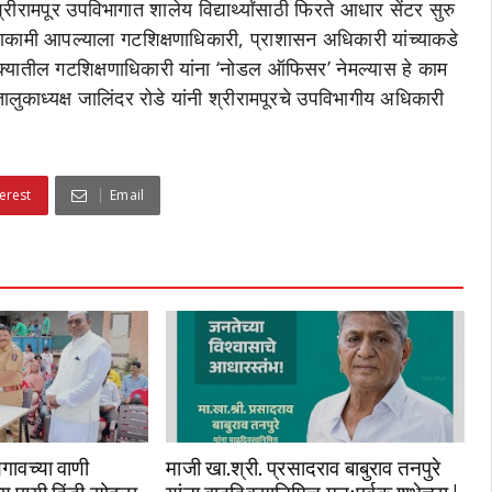
ीरामपूर उपविभागात शालेय विद्यार्थ्यांसाठी फिरते आधार सेंटर सुरु
. याकामी आपल्याला गटशिक्षणाधिकारी, प्राशासन अधिकारी यांच्याकडे
ुक्यातील गटशिक्षणाधिकारी यांना ‘नोडल ऑफिसर’ नेमल्यास हे काम
ुकाध्यक्ष जालिंदर रोडे यांनी श्रीरामपूरचे उपविभागीय अधिकारी
erest
Email
गावच्या वाणी
माजी खा.श्री. प्रसादराव बाबुराव तनपुरे
्य पायी दिंडी सोहळा
यांना वाढदिवसानिमित्त मनःपूर्वक शुभेच्छा !