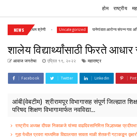
होम
राष्ट्रीय
महा
णांसह प्रथम श्रेणी
NEWS
पानेगांवात आरोग्य संपन्न गाव अभियान बैठक सं
Uncategorized
शालेय विद्यार्थ्यांसाठी फिरते आधार 
आवाज जनतेचा
एप्रिल १९, २०२२
महाराष्ट्र
Facebook
Twitter
Linkedin
Pint
आंबी(वेबटीम) श्रीरामपूर विभागासह संपूर्ण जिल्ह्यात शि
परिषद शिक्षण विभागामार्फत नवविद्या...
राष्ट्रीय अध्यक्ष दीपक निकाळजे यांच्या वाढदिवसानिमित्त जिल्हाध्यक्ष प्र
गुहा येथील प्रवरा माध्यमिक विद्यालयात सावता माळी शेतकरी गटाकडून वृक्षा