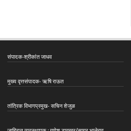
संपादक-श्रीकांत जाधव
मुख्य वृत्तसंपादक- ऋषि राऊत
तांत्रिक विभागप्रमुख- सचिन शेजुळ
जाहिरात व्यवस्थापक : गणेश डावखर/सागर भालेराव