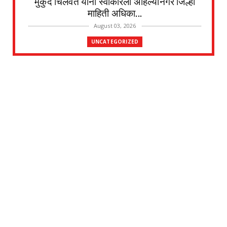
मुकुंद चिलवंत यांनी स्वीकारला अहिल्यानगर जिल्हा
माहिती अधिका...
August 03, 2026
UNCATEGORIZED
देवळाली प्रवरा येथील विधिज्ञ ॲड. प्रकाश संसारे
यांची काँग्रे...
August 03, 2026
UNCATEGORIZED
देवळाली प्रवरा येथील नर्मदाबाई चोथे यांचे
वृद्धापकाळाने निधन
August 02, 2026
UNCATEGORIZED
दत्तनगर येथे महाराजस्व समाधान शिबिराचे आयोजन
जलसंपदा मंत्र...
July 31, 2026
UNCATEGORIZED