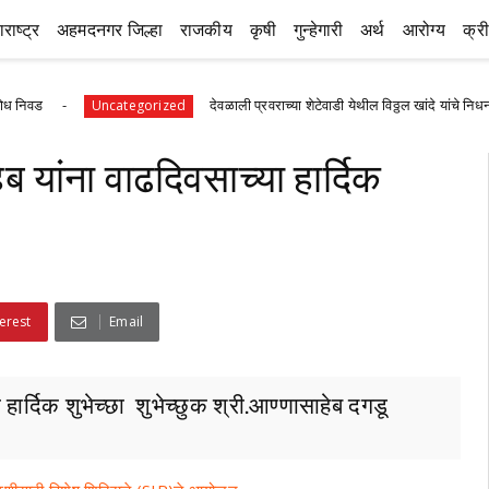
राष्ट्र
अहमदनगर जिल्हा
राजकीय
कृषी
गुन्हेगारी
अर्थ
आरोग्य
क्र
देवळाली प्रवराच्या शेटेवाडी येथील विठ्ठल खांदे यांचे निधन
Uncategorized
Un
ेब यांना वाढदिवसाच्या हार्दिक
erest
Email
 हार्दिक शुभेच्छा शुभेच्छुक श्री.आण्णासाहेब दगडू