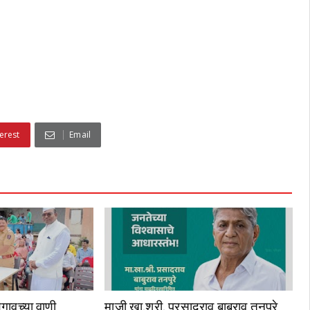
erest
Email
गावच्या वाणी
माजी खा.श्री. प्रसादराव बाबुराव तनपुरे