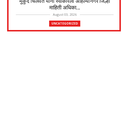
मुकुंद चिलवंत यांनी स्वीकारला अहिल्यानगर जिल्हा
माहिती अधिका...
August 03, 2026
UNCATEGORIZED
देवळाली प्रवरा येथील विधिज्ञ ॲड. प्रकाश संसारे
यांची काँग्रे...
August 03, 2026
UNCATEGORIZED
देवळाली प्रवरा येथील नर्मदाबाई चोथे यांचे
वृद्धापकाळाने निधन
August 02, 2026
UNCATEGORIZED
दत्तनगर येथे महाराजस्व समाधान शिबिराचे आयोजन
जलसंपदा मंत्र...
July 31, 2026
UNCATEGORIZED