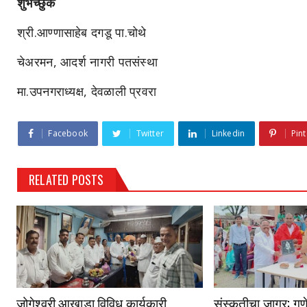
शुभेच्छुक
श्री.आण्णासाहेब दगडू पा.चोथे
चेअरमन, आदर्श नागरी पतसंस्था
मा.उपनगराध्यक्ष, देवळाली प्रवरा
Facebook
Twitter
Linkedin
Pint
RELATED POSTS
जोगेश्वरी आखाडा विविध कार्यकारी
संस्कृतीचा जागर; गणे