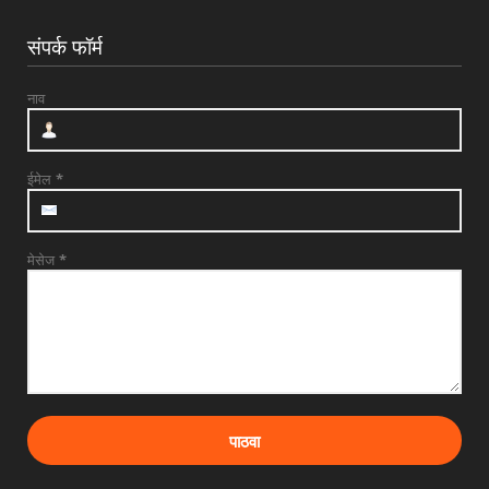
संपर्क फॉर्म
नाव
ईमेल
*
मेसेज
*