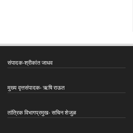
संपादक-श्रीकांत जाधव
मुख्य वृत्तसंपादक- ऋषि राऊत
तांत्रिक विभागप्रमुख- सचिन शेजुळ