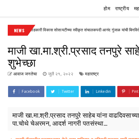
होम
राष्ट्रीय
महा
ार्यकारी सहकारी विकास सोसायटीच्या स्वीकृत संचालकपदी आनंद गुंजाळ यांची बिनविरोध निवड
NEWS
माजी खा.मा.श्री.प्रसाद तनपुरे साह
शुभेच्छा
आवाज जनतेचा
जुलै २१, २०२२
महाराष्ट्र
Facebook
Twitter
Linkedin
Pint
माजी खा.मा.श्री.प्रसाद तनपुरे साहेब यांना वाढदिवसाच्या
पा.चोथे चेअरमन, आदर्श नागरी पतसंस्था...