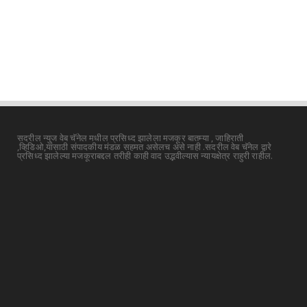
सदरील न्युज वेब चॅनेल मधील प्रसिध्द झालेला मजकूर बातम्या , जाहिराती
,व्हिडिओ,यांसाठी संपादकीय मंडळ सहमत असेलच असे नाही .सदरील वेब चॅनेल द्वारे
प्रसिध्द झालेल्या मजकूराबद्दल तरीही काही वाद उद्भवील्यास न्यायक्षेत्र राहुरी राहील.