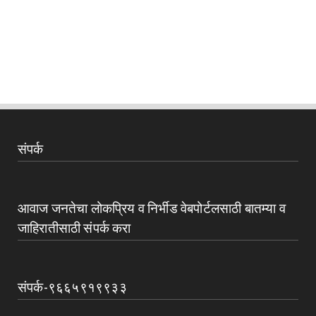
संपर्क
आवाज जनतेचा लोकप्रिय व निर्भीड वेबपोर्टलसाठी बातम्या व
जाहिरातीसाठी संपर्क करा
संपर्क-९६६५९१९९३३