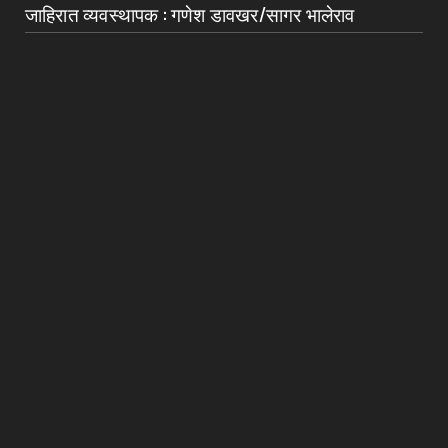
जाहिरात व्यवस्थापक : गणेश डावखर/सागर भालेराव