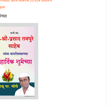
ताळणीसाठी विशेष शिबिराचे (SIR)चे आयोजन
क्रम
भेच्छा