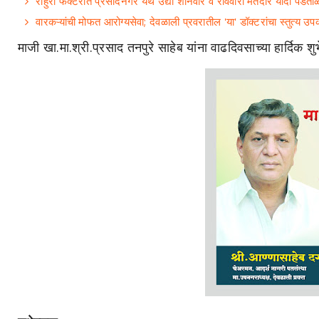
राहुरी फॅक्टरीत प्रसादनगर येथे उद्या शनिवार व रविवारी मतदार यादी पड
वारकऱ्यांची मोफत आरोग्यसेवा; देवळाली प्रवरातील 'या' डॉक्टरांचा स्तुत्य उप
माजी खा.मा.श्री.प्रसाद तनपुरे साहेब यांना वाढदिवसाच्या हार्दिक शु