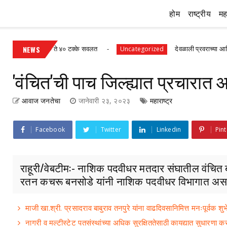
होम
राष्ट्रीय
महा
ियांवर ३० ते ४० टक्के सवलत
NEWS
देवळाली प्रवराच्या आदित्य कुलकर्णी
Uncategorized
'वंचित'ची पाच जिल्ह्यात प्रचारात
आवाज जनतेचा
जानेवारी २३, २०२३
महाराष्ट्र
Facebook
Twitter
Linkedin
Pint
राहूरी/वेबटीम:- नाशिक पदवीधर मतदार संघातील वंचित
रतन कचरू बनसोडे यांनी नाशिक पदवीधर विभागात अस.
माजी खा.श्री. प्रसादराव बाबुराव तनपुरे यांना वाढदिवसानिमित्त मनःपूर्वक शुभे
नागरी व मल्टीस्टेट पतसंस्थांच्या अधिक सुरक्षिततेसाठी कायद्यात सुधारणा कर