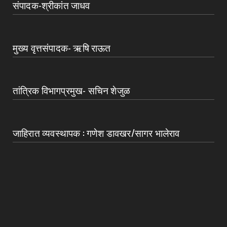
संपादक-श्रीकांत जाधव
मुख्य वृत्तसंपादक- ऋषि राऊत
तांत्रिक विभागप्रमुख- सचिन शेजुळ
जाहिरात व्यवस्थापक : गणेश डावखर/सागर भालेराव