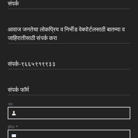
संपर्क
आवाज जनतेचा लोकप्रिय व निर्भीड वेबपोर्टलसाठी बातम्या व
जाहिरातीसाठी संपर्क करा
संपर्क-९६६५९१९९३३
संपर्क फॉर्म
नाव
ईमेल
*