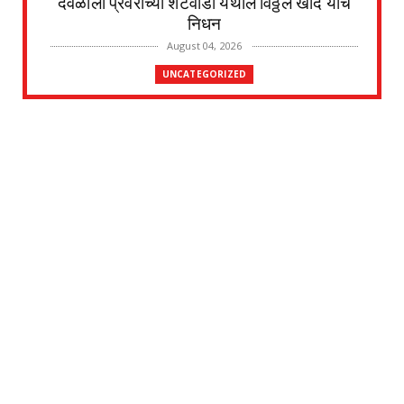
देवळाली प्रवराच्या शेटेवाडी येथील विठ्ठल खांदे यांचे
निधन
August 04, 2026
UNCATEGORIZED
मुकुंद चिलवंत यांनी स्वीकारला अहिल्यानगर जिल्हा
माहिती अधिका...
August 03, 2026
UNCATEGORIZED
देवळाली प्रवरा येथील विधिज्ञ ॲड. प्रकाश संसारे
यांची काँग्रे...
August 03, 2026
UNCATEGORIZED
देवळाली प्रवरा येथील नर्मदाबाई चोथे यांचे
वृद्धापकाळाने निधन
August 02, 2026
UNCATEGORIZED