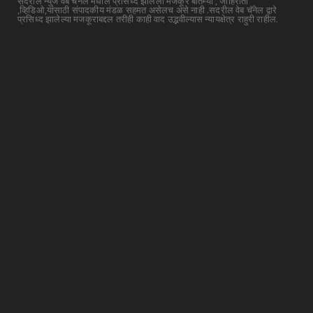
सदरील न्युज वेब चॅनेल मधील प्रसिध्द झालेला मजकूर बातम्या , जाहिराती
,व्हिडिओ,यांसाठी संपादकीय मंडळ सहमत असेलच असे नाही .सदरील वेब चॅनेल द्वारे
प्रसिध्द झालेल्या मजकूराबद्दल तरीही काही वाद उद्भवील्यास न्यायक्षेत्र राहुरी राहील.