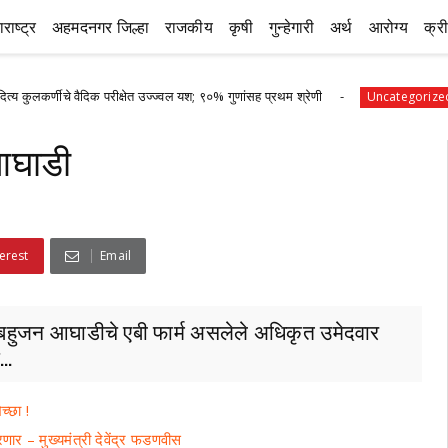
राष्ट्र
अहमदनगर जिल्हा
राजकीय
कृषी
गुन्हेगारी
अर्थ
आरोग्य
क्र
चे वैदिक परीक्षेत उज्ज्वल यश; ९०% गुणांसह प्रथम श्रेणी
पानेगां
Uncategorized
 आघाडी
erest
Email
 बहुजन आघाडीचे एबी फार्म असलेले अधिकृत उमेदवार
..
च्छा !
णार – मुख्यमंत्री देवेंद्र फडणवीस