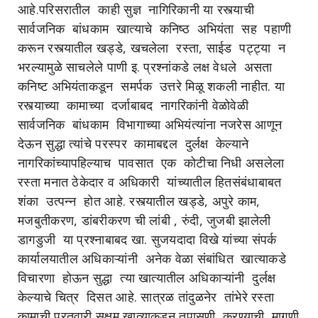
आहे.परिसरातील काही सुज्ञ नागिरिकानी या रस्त्याची
सार्वजनिक बांधकाम खात्याचे कनिष्ठ अभियंता सह पहाणी
करून रस्त्यातील खड्डे, खचलेला रस्ता, साईड पट्ट्या न
भरल्यामुळे साचलेले पाणी इ. प्रश्नांकडे लक्ष वेधले असता
कनिष्ट अभियंताकडून समर्पक उत्तरे मिळू शकली नाहीत. या
रस्त्याच्या कामाच्या दर्जाबाबद नागरिकांनी वेळोवेळी
सार्वजनिक बांधकाम विभागाच्या अभियंत्यांना नजरेस आणून
देऊन सुद्धा त्यांचे परस्पर कामाबद्दल दुर्लक्ष केल्याने
नागरिकांच्यापहिल्याच पावसात एक कोटीचा निधी असलेला
रस्ता मनात ठेकेदार व अधिकारी यांच्यातील हितसंबंधाबाबत
शंका उत्पन्न होत आहे. रस्त्यातील खड्डे, अपुरे काम,
मजबुतीकरण, डांबरीकरण ची लांबी , रुंदी, जुजबी झालेली
डागडुजी या प्रश्नाबाबद खा. सुजयदादा विखे यांच्या संपर्क
कार्यालयातील अधिकाऱ्यांनी अनेक वेळा संबांधित खात्याकडे
विचारणा होऊन सुद्धा त्या खात्यातील अधिकाऱ्यांनी दुर्लक्ष
केल्याचे चित्र दिसत आहे. सात्रळ तांदुळनेर तांभेरे रस्ता
कामाची प्रतवारी सक्षम खात्याकडून तपासणी करण्याची मागणी