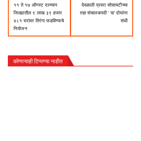
११ ते १७ ऑगस्‍ट दरम्यान
देवळाली प्रवरा सोसायटीच्या
जिल्ह्यातील ९ लाख ३९ हजार
तज्ञ संचालकपदी ' या' दोघांना
४८१ घरांवर तिरंगा फडविण्याचे
संधी
नियोजन
कोणत्याही टिप्पण्‍या नाहीत