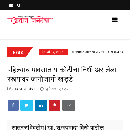
Awaj Janatecha : Breaking News, Latest Marathi News 
 प्रथम श्रेणी
NEWS
पानेगांवात आरोग्य संपन्न गाव अभियान बैठक संपन्न
Uncategorized
पहिल्याच पावसात १ कोटीचा निधी असलेला
रस्त्यावर जागोजागी खड्डे
आवाज जनतेचा
जुलै १५, २०२२
सात्रळ(वेबटीम) खा. सुजयदादा विखे पाटील