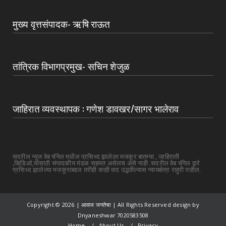
मुख्य वृत्तसंपादक- ऋषि राऊत
तांत्रिक विभागप्रमुख- सचिन शेजुळ
जाहिरात व्यवस्थापक : गणेश डावखर/सागर भालेराव
सदरील न्युज वेब चॅनेल मधील प्रसिध्द झालेला मजकूर बातम्या , जाहिराती
,व्हिडिओ,यांसाठी संपादकीय मंडळ सहमत असेलच असे नाही .सदरील वेब चॅनेल द्वारे
प्रसिध्द झालेल्या मजकूराबद्दल तरीही काही वाद उद्भवील्यास न्यायक्षेत्र राहुरी राहील.
Copyright ©
2026 | आवाज जनतेचा | All Rights Reserved design by
Dnyaneshwar 7020583508
Home
About Us
Privacy