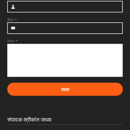
देवळाली प्रवरात उद्या बुधवारी श्री समर्थ बाबुराव
पाटील महारा...
July 28, 2026
ईमेल
*
मेसेज
*
संपादक-श्रीकांत जाधव