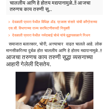
चाललीय आणि हे होतय मद्यपानामुळे..!! आजचा
तरुणच काय तरुणी सु...
देवळाली प्रवरा येथील विधिज्ञ ॲड. प्रकाश संसारे यांची काँग्रेसच्या
एस.सी. विभागाच्या राज्य सरचिटणीसपदी नियुक्ती
देवळाली प्रवरा येथील नर्मदाबाई चोथे यांचे वृद्धापकाळाने निधन
समाजात बलात्कार, चोरी, अत्त्याचार वाढत चालले आहे. लोक
मानसीकरित्या दुर्बळ होत चाललीय आणि हे होतय मद्यपानामुळे..!!
आजचा तरुणच काय तरुणी सुद्धा व्यसनाच्या
आहारी गेलेली दिसतेय.