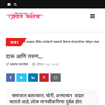
Awaj Janatecha : Breaking News, Latest Marathi News 
जोगेश्वरी आखाडा विविध कार्यकारी सहकारी विकास सोसायटीच्या स्वीकृत संचालकपदी आनंद गु
NEWS
दारू आणि तरुण....
आवाज जनतेचा
ऑगस्ट ०६, २०२२
समाजात बलात्कार, चोरी, अत्त्याचार वाढत
चालले आहे. लोक मानसीकरित्या दुर्बळ होत