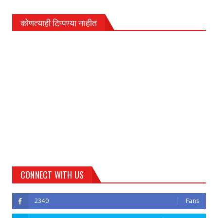
कोणत्याही टिप्पण्‍या नाहीत
CONNECT WITH US
2340
Fans