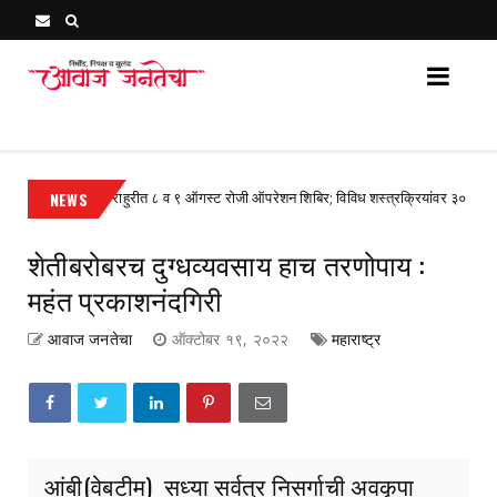
Awaj Janatecha : Breaking News, Latest Marathi News 
NEWS
राहुरीत ८ व ९ ऑगस्ट रोजी ऑपरेशन शिबिर; विविध शस्त्रक्रियांवर ३० ते ४० टक्के सव
ized
शेतीबरोबरच दुग्धव्यवसाय हाच तरणोपाय :
महंत प्रकाशनंदगिरी
आवाज जनतेचा
ऑक्टोबर १९, २०२२
महाराष्ट्र
आंबी(वेबटीम) सध्या सर्वत्र निसर्गाची अवकृपा