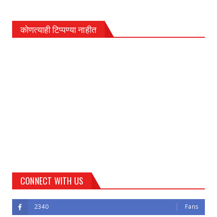
कोणत्याही टिप्पण्‍या नाहीत
CONNECT WITH US
2340
Fans