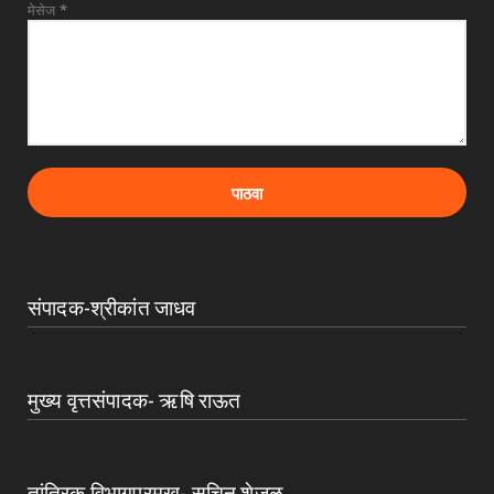
मेसेज
*
संपादक-श्रीकांत जाधव
मुख्य वृत्तसंपादक- ऋषि राऊत
तांत्रिक विभागप्रमुख- सचिन शेजुळ