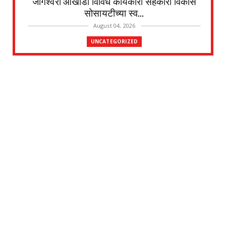
जोगेश्वरी आखाडा विविध कार्यकारी सहकारी विकास
सोसायटीच्या स्व...
August 04, 2026
UNCATEGORIZED
देवळाली प्रवराच्या शेटेवाडी येथील विठ्ठल खांदे यांचे
निधन
August 04, 2026
UNCATEGORIZED
मुकुंद चिलवंत यांनी स्वीकारला अहिल्यानगर जिल्हा
माहिती अधिका...
August 03, 2026
UNCATEGORIZED
देवळाली प्रवरा येथील विधिज्ञ ॲड. प्रकाश संसारे
यांची काँग्रे...
August 03, 2026
UNCATEGORIZED