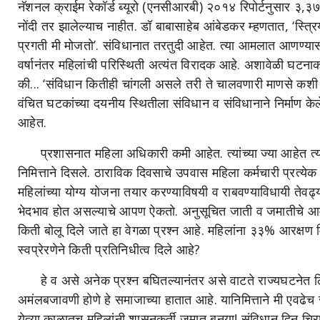
नॅशनल क्राईम रेकॉर्ड ब्यूरो (एनसीआरबी) २०१४ रिपोर्टनुसार ३,३७,९
नोंदी तर झालेल्याच नाहीत. डॉ बाबासाहेब आंबेडकर म्हणतात, ‘स्त्
प्रगती मी मोजतो’. संविधानात तरतुदी आहेत. त्या आमलात आणण्यास
वर्षानंतर महिलांची परिस्थिती अत्यंत विरादक आहे. अशावेळी घटना
की... ‘संविधान कितीही चांगली असले तरी ते चालवणारी माणसे कशी आ
वंचित घटकांच्या दयनीय स्थितीला संविधान व संविधानाने निर्माण क
आहेत.
प्रशासनात महिला अधिकारी कमी आहेत. त्यांच्या ज्या आहेत त्यांच्
निमित्ताने दिसले. ठाराविक दिवसाचे उपवास महिला कर्मचारी प्रत्
महिलांच्या योग्य योजना तयार करण्याविषयी व राबवण्याविधायी तेव
भेदभाव होत असल्याचे आपण ऐकतो. अनुसूचित जाती व जमातीचे आमदा
किती बोलू दिले जाते हा वेगळा प्रश्न आहे. महिलांना ३३% आरक्षण म
स्वप्रेरणेने किती प्रतिनिधीत्व दिले आहे?
हे व असे अनेक प्रश्न बघितल्यानंतर असे वाटते राज्यघटनेत लिख
अमंलबजावणी होणे हे समाजाच्या हातात आहे. यानिमित्ताने मी एवढे
येत्या काळातच महिलांनी शासनकर्ती जमात बनुया! संविधान दिन चिराय