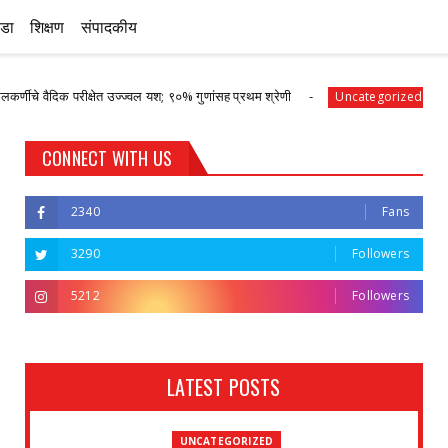
ीडा
शिक्षण
संपादकीय
रीक्षेत उज्ज्वल यश; ९०% गुणांसह प्रथम श्रेणी
पानेगांवात आरोग्य
Uncategorized
CONNECT WITH US
2340
Fans
3290
Followers
5212
Followers
LATEST POSTS
UNCATEGORIZED