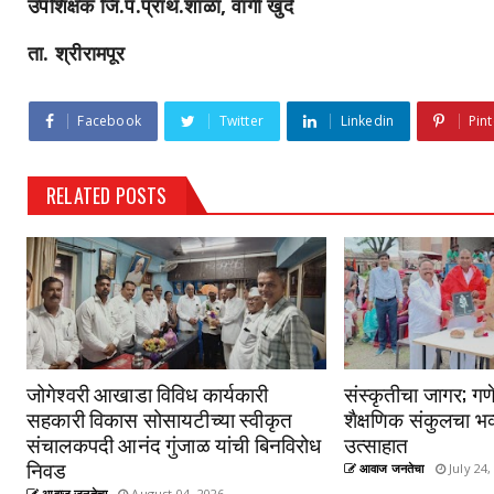
उपशिक्षक जि.प.प्राथ.शाळा, वांगी खुर्द
ता. श्रीरामपूर
Facebook
Twitter
Linkedin
Pint
RELATED POSTS
जोगेश्वरी आखाडा विविध कार्यकारी
संस्कृतीचा जागर; गणे
सहकारी विकास सोसायटीच्या स्वीकृत
शैक्षणिक संकुलचा भव
संचालकपदी आनंद गुंजाळ यांची बिनविरोध
उत्साहात
निवड
आवाज जनतेचा
July 24,
आवाज जनतेचा
August 04, 2026