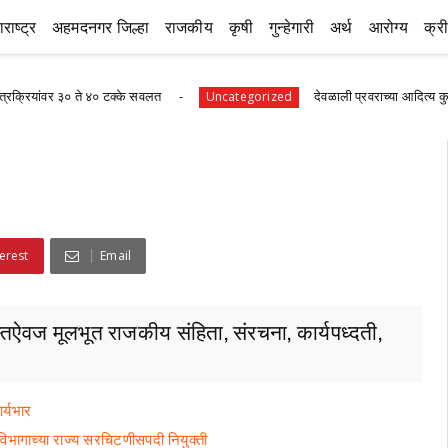
राष्ट्र
अहमदनगर जिल्हा
राजकीय
कृषी
गुन्हेगारी
अर्थ
आरोग्य
क्र
ते ४० टक्के सवलत
देवळाली प्रवराच्या आदित्य कुलकर्णीचे वैदिक प
Uncategorized
erest
Email
स्तऐवज मूलभूत राजकीय संहिता, संरचना, कार्यपध्दती,
र्यभार
 विभागाच्या राज्य सरचिटणीसपदी नियुक्ती