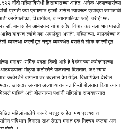
२२ नोंदी महिलांविरोधी हिंसाचाराच्या आहेत. अनेक अत्याच्यारांच्या
रियांची प्रगती ज्या प्रमाणात झाली असेल त्यावरून एखादया समाजाची
ाठी कार्यपालीका, विधायीका, व न्यायपालिका आहे. तरीही ७५
कार डॉ. बाबासाहेब आंबेडकर यांचा संदेश विचार करायला भाग पाडतो
हेत यावरच त्यांचे यश अवलंबून असते’. महिलांच्या, बालकांच्या व
ेलेली व्यवस्था करणीभूत नसून व्यवस्थेत बसलेले लोक कारणीभूत
या मनावर धार्मिक पगडा किती आहे हे वेगवेगळ्या कर्मकांडाच्या
येक आठवडयाला मोठ्या कठोरतेने पाळताना दिसतात. जर त्याच
ढ्याच कठोरतेने वागल्या तर बदलास वेग येईल. विधायिकेत देखील
र, खासदार अन्याय अत्याच्याराबाबत किती बोलतात किंवा त्यांना
िळाले पाहिजे असे बोलणान्या पक्षांनी महिलांना राजकारणात
ित महिलांसाठीचे कायदे भरपूर आहेत. पण प्रत्यक्षात
च सांगेन संविधान दिनाला साक्ष ठेऊन मनात एक निश्चय करूया अन्
ू होवो...!