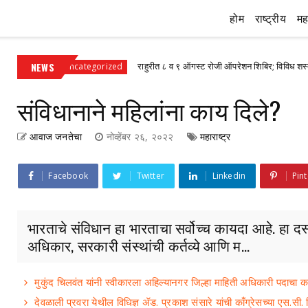
होम
राष्ट्रीय
महा
NEWS
राहुरीत ८ व ९ ऑगस्ट रोजी ऑपरेशन शिबिर; विविध शस्त्रक्रियांवर ३० 
Uncategorized
संविधानाने महिलांना काय दिले?
आवाज जनतेचा
नोव्हेंबर २६, २०२२
महाराष्ट्र
Facebook
Twitter
Linkedin
Pint
भारताचे संविधान हा भारताचा सर्वोच्च कायदा आहे. हा द
अधिकार, सरकारी संस्थांची कर्तव्ये आणि म...
मुकुंद चिलवंत यांनी स्वीकारला अहिल्यानगर जिल्हा माहिती अधिकारी पदाचा का
देवळाली प्रवरा येथील विधिज्ञ ॲड. प्रकाश संसारे यांची काँग्रेसच्या एस.सी.