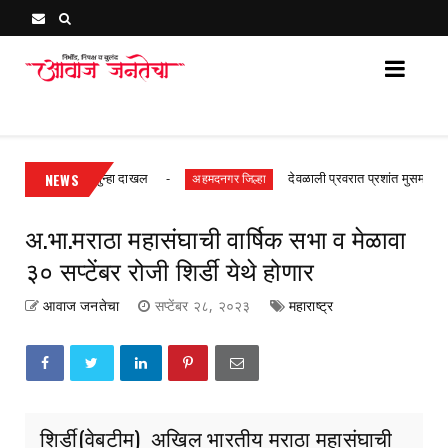
Awaj Janatecha : Breaking News, Latest Marathi News 
िघांविरुद्ध गुन्हा दाखल
NEWS
देवळाली प्रवरात प्रशांत मुसमाडे यांना मारहा
अहमदनगर जिल्हा
अ.भा.मराठा महासंघाची वार्षिक सभा व मेळावा
३० सप्टेंबर रोजी शिर्डी येथे होणार
आवाज जनतेचा
सप्टेंबर २८, २०२३
महाराष्ट्र
शिर्डी(वेबटीम) अखिल भारतीय मराठा महासंघाची