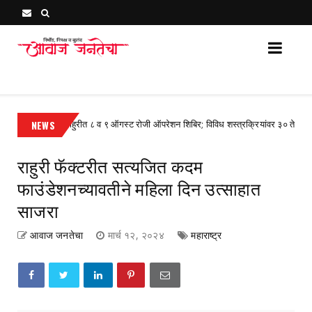
Awaj Janatecha : Breaking News, Latest Marathi News 
राहुरीत ८ व ९ ऑगस्ट रोजी ऑपरेशन शिबिर; विविध शस्त्रक्रियांवर ३० ते ४० टक्के सवल
NEWS
zed
राहुरी फॅक्टरीत सत्यजित कदम
फाउंडेशनच्यावतीने महिला दिन उत्साहात
साजरा
आवाज जनतेचा
मार्च १२, २०२४
महाराष्ट्र