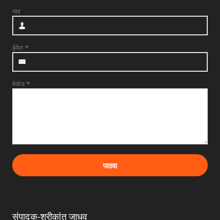
UNCATEGORIZED
नाव
दत्तनगर येथे महाराजस्व समाधान शिबिराचे आयोजन
जलसंपदा मंत्र...
July 31, 2026
ईमेल
*
मेसेज
*
संपादक-श्रीकांत जाधव