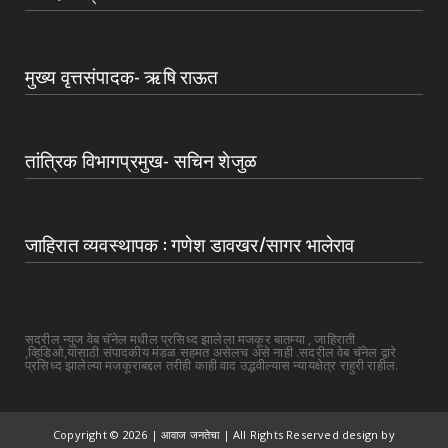
मुख्य वृत्तसंपादक- ऋषि राऊत
तांत्रिक विभागप्रमुख- सचिन शेजुळ
जाहिरात व्यवस्थापक : गणेश डावखर/सागर भालेराव
सदरील न्युज वेब चॅनेल मधील प्रसिध्द झालेला मजकूर बातम्या , जाहिराती
,व्हिडिओ,यांसाठी संपादकीय मंडळ सहमत असेलच असे नाही .सदरील वेब चॅनेल द्वारे
प्रसिध्द झालेल्या मजकूराबद्दल तरीही काही वाद उद्भवील्यास न्यायक्षेत्र राहुरी राहील.
Copyright ©
2026 | आवाज जनतेचा | All Rights Reserved design by