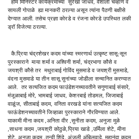
होम मिनिस्टर कार्यक्रमाच्या सुरेखा जाधव, वैशाली चव्हाण व
सायली गोपाळे ह्या मानकरी ठरल्या असून त्यांना पैठणी बक्षीसे
देण्यात आली. तसेच प्रज्ञा कोरडे व रंजना कोरडे उपस्थित लकी
ड्रॉ विजेत्या ठरल्या.
कै.प्रिया चंद्रशेखर कदम यांच्या स्मरणार्थ उत्कृष्ट सासू-सून
पुरस्काराने माया शर्मा व अश्विनी शर्मा, चंद्रभागा कौसे व
जयश्री कौसे तर मथुराबाई गोविंद मुसमाडे व जयश्री मुसमाडे,
वंदना मुसमाडे या तीन सासू सुनांच्या जोडीला सन्मानित करण्यात
आले. तर सत्यजित कदम फाउंडेशनच्यावतीने सगुणाबाई संसारे,
मंजूळाबाई मोरे, भामबाई जाधव, केशरबाई तोडमल, जिजाबाई
वाळूंज, सीताबाई कदम, वनिता वरखडे यांना सत्यजित कदम
फाऊंडेशनच्यावतीने जिव्हाळा पुरस्काराने गौरविण्यात आले.
याकामी मीना कदम ,अनिता वीर ,सुनीता कदम, अनुजा मुळे
,साधना कदम ,जयश्री कोठुळे,प्रिया खाडे ,उर्मिला शेटे, मीना
शेटे, अनुजा कदम ,तन्वी शिंदे, अंजली अंबिलवादे, महानंदा कदम