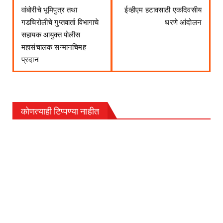
वांबोरीचे भूमिपुत्र तथा
ईव्हीएम हटावसाठी एकदिवसीय
गडचिरोलीचे गुप्तवार्ता विभागाचे
धरणे आंदोलन
सहायक आयुक्त पोलीस
महासंचालक सन्मानचिमह
प्रदान
कोणत्याही टिप्पण्‍या नाहीत