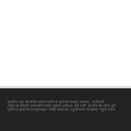
सदरील न्युज वेब चॅनेल मधील प्रसिध्द झालेला मजकूर बातम्या , जाहिराती
,व्हिडिओ,यांसाठी संपादकीय मंडळ सहमत असेलच असे नाही .सदरील वेब चॅनेल द्वारे
प्रसिध्द झालेल्या मजकूराबद्दल तरीही काही वाद उद्भवील्यास न्यायक्षेत्र राहुरी राहील.