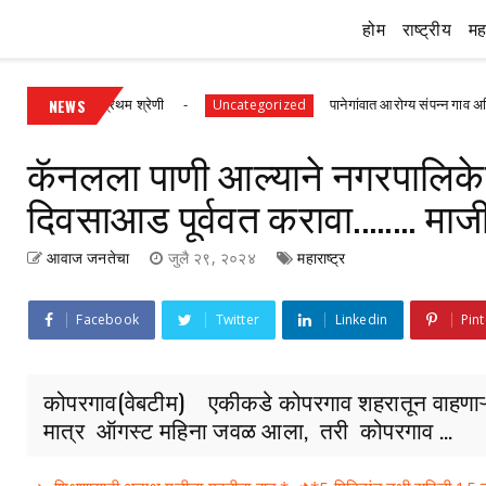
होम
राष्ट्रीय
महा
ुणांसह प्रथम श्रेणी
NEWS
पानेगांवात आरोग्य संपन्न गाव अभियान बैठक 
Uncategorized
कॅनलला पाणी आल्याने नगरपालिके
दिवसाआड पूर्ववत करावा........ माज
आवाज जनतेचा
जुलै २९, २०२४
महाराष्ट्र
Facebook
Twitter
Linkedin
Pint
कोपरगाव(वेबटीम) एकीकडे कोपरगाव शहरातून वाहणाऱ्य
मात्र ऑगस्ट महिना जवळ आला, तरी कोपरगाव ...