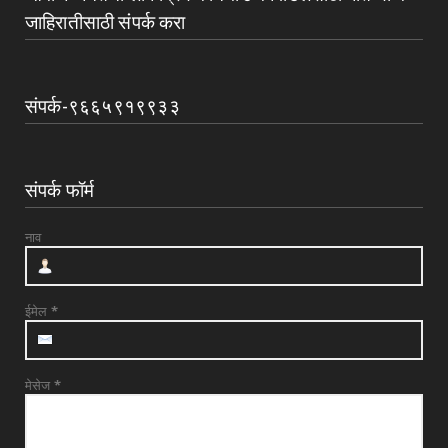
जाहिरातीसाठी संपर्क करा
संपर्क-९६६५९१९९३३
संपर्क फॉर्म
नाव
ईमेल
*
मेसेज
*