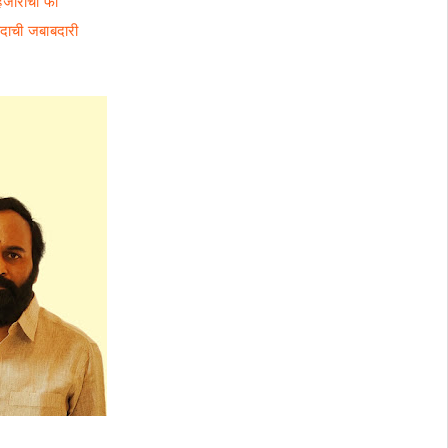
जारांची फी
 पदाची जबाबदारी