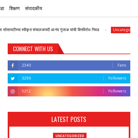
ीडा
शिक्षण
संपादकीय
ा स्वीकृत संचालकपदी आनंद गुंजाळ यांची बिनविरोध निवड
देवळाली
Uncategorized
CONNECT WITH US
2340
Fans
3290
Followers
5212
Followers
LATEST POSTS
UNCATEGORIZED