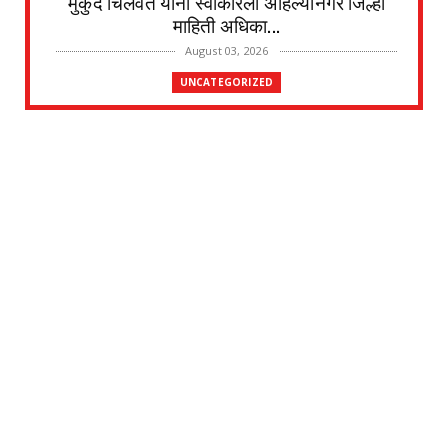
मुकुंद चिलवंत यांनी स्वीकारला अहिल्यानगर जिल्हा
माहिती अधिका...
August 03, 2026
UNCATEGORIZED
देवळाली प्रवरा येथील विधिज्ञ ॲड. प्रकाश संसारे
यांची काँग्रे...
August 03, 2026
UNCATEGORIZED
देवळाली प्रवरा येथील नर्मदाबाई चोथे यांचे
वृद्धापकाळाने निधन
August 02, 2026
UNCATEGORIZED
दत्तनगर येथे महाराजस्व समाधान शिबिराचे आयोजन
जलसंपदा मंत्र...
July 31, 2026
UNCATEGORIZED