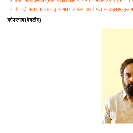
शिक्षणासाठी अनाथ मुलीला मदतीचा हात.* 📌*5 मिनिटांत उभी राहिली 15 ह
देवळाली प्रवराचे दत्ता कडू यांच्यावर शिवसेना ठाकरे गटाच्या तालुकाप्रमुख
कोपरगाव(वेबटीम)