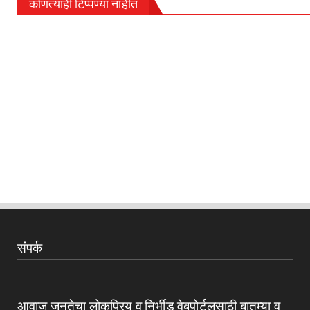
कोणत्याही टिप्पण्‍या नाहीत
संपर्क
आवाज जनतेचा लोकप्रिय व निर्भीड वेबपोर्टलसाठी बातम्या व