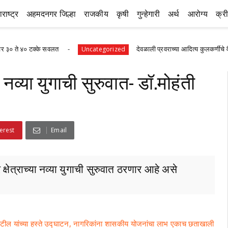
राष्ट्र
अहमदनगर जिल्हा
राजकीय
कृषी
गुन्हेगारी
अर्थ
आरोग्य
क्र
टक्के सवलत
देवळाली प्रवराच्या आदित्य कुलकर्णीचे वैदिक परीक्षे
Uncategorized
्या युगाची सुरुवात- डॉ.मोहंती
erest
Email
क्षेत्राच्या नव्या युगाची सुरुवात ठरणार आहे असे
ाटील यांच्या हस्ते उद्घाटन, नागरिकांना शासकीय योजनांचा लाभ एकाच छताखाली