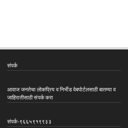
संपर्क
आवाज जनतेचा लोकप्रिय व निर्भीड वेबपोर्टलसाठी बातम्या व
जाहिरातीसाठी संपर्क करा
संपर्क-९६६५९१९९३३