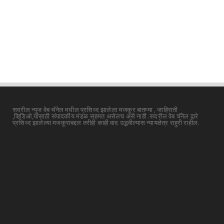
सदरील न्युज वेब चॅनेल मधील प्रसिध्द झालेला मजकूर बातम्या , जाहिराती
,व्हिडिओ,यांसाठी संपादकीय मंडळ सहमत असेलच असे नाही .सदरील वेब चॅनेल द्वारे
प्रसिध्द झालेल्या मजकूराबद्दल तरीही काही वाद उद्भवील्यास न्यायक्षेत्र राहुरी राहील.