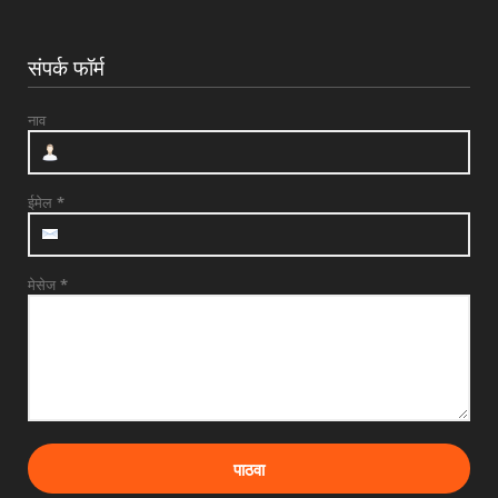
संपर्क फॉर्म
नाव
ईमेल
*
मेसेज
*