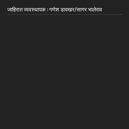
जाहिरात व्यवस्थापक : गणेश डावखर/सागर भालेराव