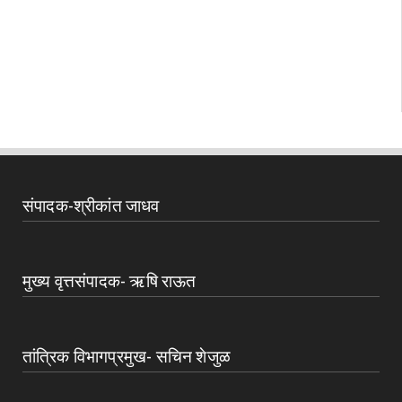
संपादक-श्रीकांत जाधव
मुख्य वृत्तसंपादक- ऋषि राऊत
तांत्रिक विभागप्रमुख- सचिन शेजुळ