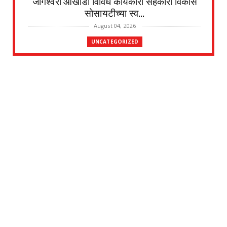
जोगेश्वरी आखाडा विविध कार्यकारी सहकारी विकास
सोसायटीच्या स्व...
August 04, 2026
UNCATEGORIZED
देवळाली प्रवराच्या शेटेवाडी येथील विठ्ठल खांदे यांचे
निधन
August 04, 2026
UNCATEGORIZED
मुकुंद चिलवंत यांनी स्वीकारला अहिल्यानगर जिल्हा
माहिती अधिका...
August 03, 2026
UNCATEGORIZED
देवळाली प्रवरा येथील विधिज्ञ ॲड. प्रकाश संसारे
यांची काँग्रे...
August 03, 2026
UNCATEGORIZED