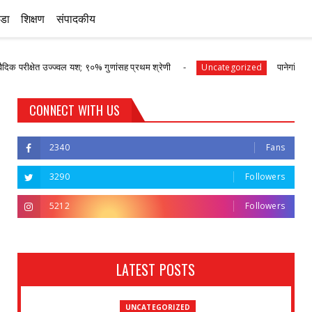
ीडा
शिक्षण
संपादकीय
त उज्ज्वल यश; ९०% गुणांसह प्रथम श्रेणी
पानेगांवात आरोग्य संपन्
Uncategorized
CONNECT WITH US
2340
Fans
3290
Followers
5212
Followers
LATEST POSTS
UNCATEGORIZED