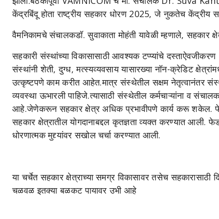
झाली.बैठकीपूर्वी VAMNICOM चे मा. संचालक Dr. Suva Kanta M
केंद्रबिंदू होता राष्ट्रीय सहकार धोरण 2025, जे नुकतेच केंद्रीय 
वैमनिकामचे संचालकडॉ. सुवाकाता मोहंती यावेळी म्हणाले, सहकार 
सहकारी संस्थांच्या विकासासाठी आवश्यक टप्प्यांचे दस्ताऐवजी
संस्थांनी शेती, दुग्ध, मत्स्यव्यवसाय यासारख्या नॉन-क्रेडिट क्षेत्
उत्कृष्टपणे काम करीत आहेत.मात्र संस्थेतील सक्षम नेतृत्वानंतर सं
व्यवस्था ऊभारली पाहिजे.त्यासाठी संस्थेतील कर्मचाऱ्यांना व संचालका
आहे.जेणेकरून सहकार क्षेत्र अधिक प्रभावीपणे कार्य करू शकेल. फेड
सहकार क्षेत्रातील योगदानाबद्दल कृतज्ञता व्यक्त करण्यात आली. 
धोरणात्मक मुद्द्यांवर सखोल चर्चा करण्यात आली.
या चर्चेत सहकार क्षेत्राच्या समग्र विकासावर तसेच सहकारासाठी 
चळवळ इतक्या बळकट पायावर उभी आहे