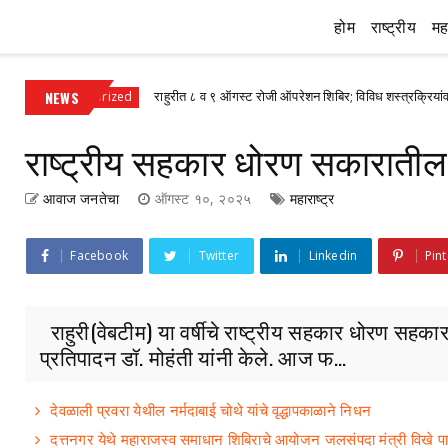
होम
राष्ट्रीय
महा
NEWS
राहुरीत ८ व ९ ऑगस्ट रोजी ऑपरेशन शिबिर; विविध शस्त्रक्रियांवर ३० ते ४० 
ategorized
राष्ट्रीय सहकार धोरण सकारातील नव
आवाज जनतेचा
ऑगस्ट १०, २०२५
महाराष्ट्र
Facebook
Twitter
Linkedin
Pint
राहुरी(वेबटीम) या वर्षीचे राष्ट्रीय सहकार धोरण सहकार 
प्रतिपादन डॉ. मोहंती यांनी केले. आज फ...
देवळाली प्रवरा येथील नर्मदाबाई चोथे यांचे वृद्धापकाळाने निधन
दत्तनगर येथे महाराजस्व समाधान शिबिराचे आयोजन जलसंपदा मंत्री विखे प