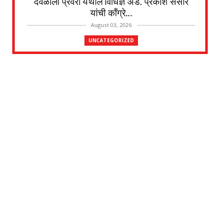
देवळाली प्रवरा येथील विधिज्ञ ॲड. प्रकाश संसारे
यांची काँग्रे...
August 03, 2026
UNCATEGORIZED
देवळाली प्रवरा येथील नर्मदाबाई चोथे यांचे
वृद्धापकाळाने निधन
August 02, 2026
UNCATEGORIZED
दत्तनगर येथे महाराजस्व समाधान शिबिराचे आयोजन
जलसंपदा मंत्र...
July 31, 2026
UNCATEGORIZED
श्री त्र्यंबकराज स्वामींची पायी दिंडी सोहळ्याची
सांगता
July 29, 2026
UNCATEGORIZED