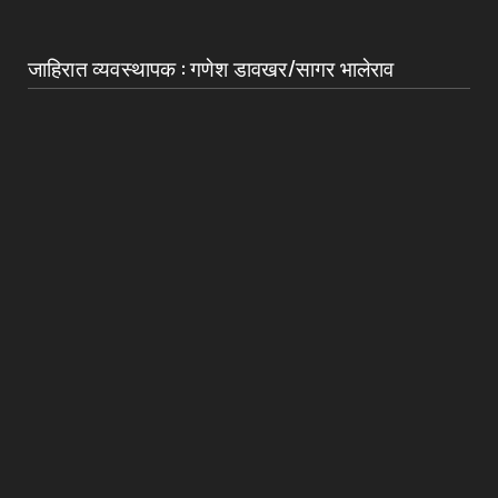
जाहिरात व्यवस्थापक : गणेश डावखर/सागर भालेराव