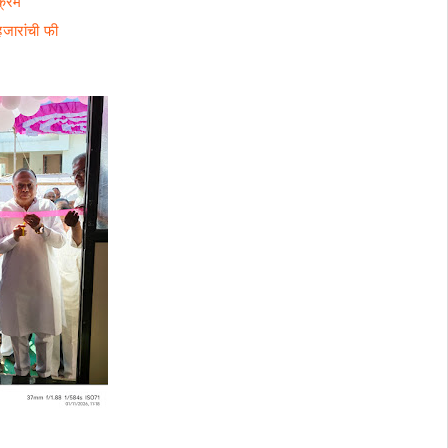
क्रम
जारांची फी