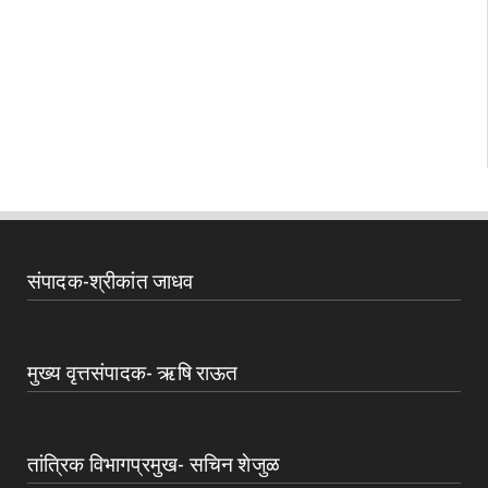
संपादक-श्रीकांत जाधव
मुख्य वृत्तसंपादक- ऋषि राऊत
तांत्रिक विभागप्रमुख- सचिन शेजुळ