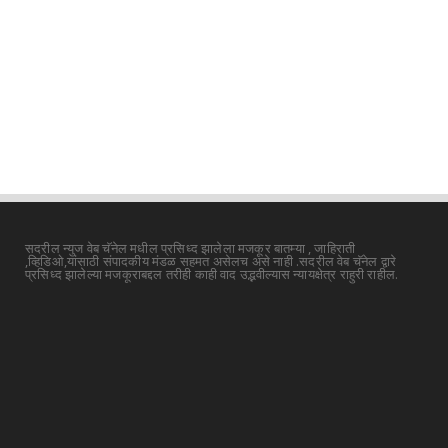
सदरील न्युज वेब चॅनेल मधील प्रसिध्द झालेला मजकूर बातम्या , जाहिराती
,व्हिडिओ,यांसाठी संपादकीय मंडळ सहमत असेलच असे नाही .सदरील वेब चॅनेल द्वारे
प्रसिध्द झालेल्या मजकूराबद्दल तरीही काही वाद उद्भवील्यास न्यायक्षेत्र राहुरी राहील.