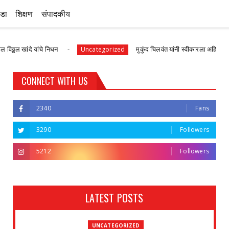
ीडा
शिक्षण
संपादकीय
 यांचे निधन
मुकुंद चिलवंत यांनी स्वीकारला अहिल्यानगर जिल्हा माह
Uncategorized
CONNECT WITH US
2340
Fans
3290
Followers
5212
Followers
LATEST POSTS
UNCATEGORIZED