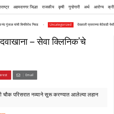
राष्ट्र
अहमदनगर जिल्हा
राजकीय
कृषी
गुन्हेगारी
अर्थ
आरोग्य
क्र
ंची बिनविरोध निवड
देवळाली प्रवराच्या शेटेवाडी येथील विठ्ठल खांदे
Uncategorized
ा दवाखाना – सेवा क्लिनिक’चे
erest
Email
जी चौक परिसरात नव्याने सुरू करण्यात आलेल्या लहान