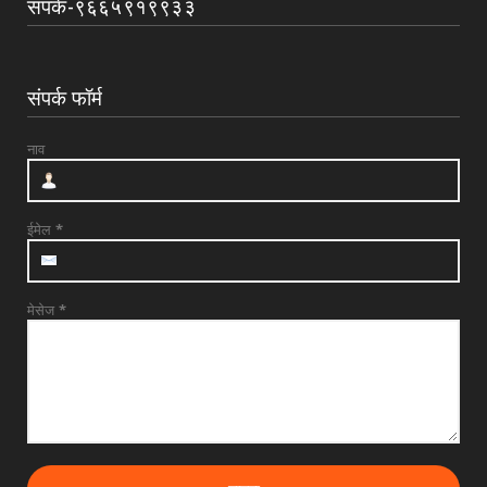
संपर्क-९६६५९१९९३३
संपर्क फॉर्म
नाव
ईमेल
*
मेसेज
*