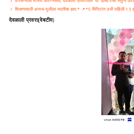
वारकऱ्यांची मोफत आरोग्यसेवा; देवळाली प्रवरातील 'या' डॉक्टरांचा स्तुत्य उप
शिक्षणासाठी अनाथ मुलीला मदतीचा हात.* 📌*5 मिनिटांत उभी राहिली 15 ह
देवळाली प्रवरा(वेबटीम
)