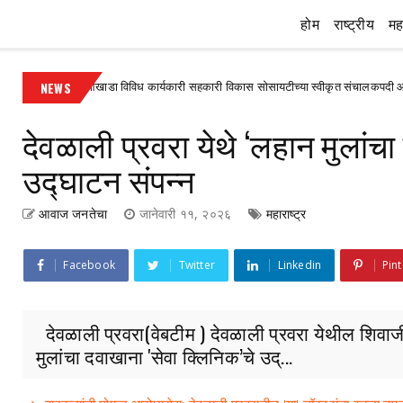
होम
राष्ट्रीय
महा
गेश्वरी आखाडा विविध कार्यकारी सहकारी विकास सोसायटीच्या स्वीकृत संचालकपदी आनंद गुंजाळ या
NEWS
देवळाली प्रवरा येथे ‘लहान मुलांच
उद्घाटन संपन्न
आवाज जनतेचा
जानेवारी ११, २०२६
महाराष्ट्र
Facebook
Twitter
Linkedin
Pint
देवळाली प्रवरा(वेबटीम ) देवळाली प्रवरा येथील शिवा
मुलांचा दवाखाना 'सेवा क्लिनिक’चे उद्...