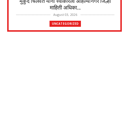
मुकुंद चिलवंत यांनी स्वीकारला अहिल्यानगर जिल्हा
माहिती अधिका...
August 03, 2026
UNCATEGORIZED
देवळाली प्रवरा येथील विधिज्ञ ॲड. प्रकाश संसारे
यांची काँग्रे...
August 03, 2026
UNCATEGORIZED
देवळाली प्रवरा येथील नर्मदाबाई चोथे यांचे
वृद्धापकाळाने निधन
August 02, 2026
UNCATEGORIZED
दत्तनगर येथे महाराजस्व समाधान शिबिराचे आयोजन
जलसंपदा मंत्र...
July 31, 2026
UNCATEGORIZED