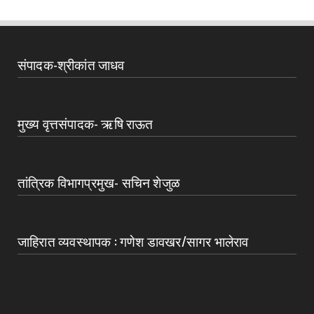
संपादक-श्रीकांत जाधव
मुख्य वृत्तसंपादक- ऋषि राऊत
तांत्रिक विभागप्रमुख- सचिन शेजुळ
जाहिरात व्यवस्थापक : गणेश डावखर/सागर भालेराव