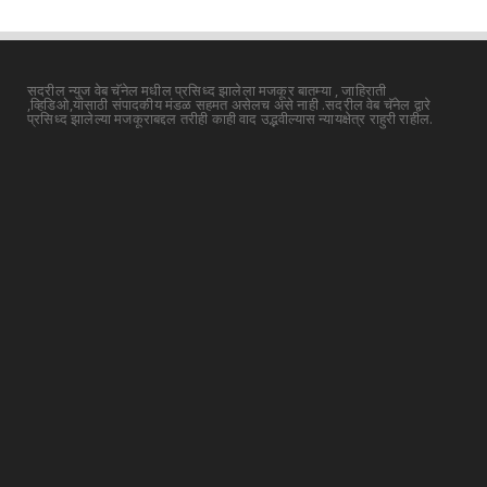
सदरील न्युज वेब चॅनेल मधील प्रसिध्द झालेला मजकूर बातम्या , जाहिराती
,व्हिडिओ,यांसाठी संपादकीय मंडळ सहमत असेलच असे नाही .सदरील वेब चॅनेल द्वारे
प्रसिध्द झालेल्या मजकूराबद्दल तरीही काही वाद उद्भवील्यास न्यायक्षेत्र राहुरी राहील.