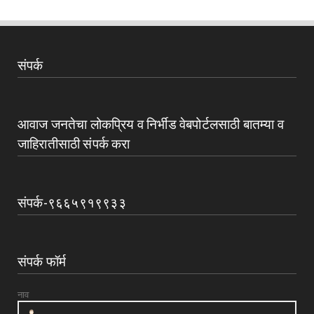
संपर्क
आवाज जनतेचा लोकप्रिय व निर्भीड वेबपोर्टलसाठी बातम्या व
जाहिरातीसाठी संपर्क करा
संपर्क-९६६५९१९९३३
संपर्क फॉर्म
नाव