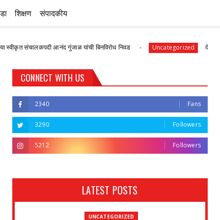
ीडा
शिक्षण
संपादकीय
त संचालकपदी आनंद गुंजाळ यांची बिनविरोध निवड
देवळाली प्रवराच्
Uncategorized
CONNECT WITH US
2340
Fans
3290
Followers
5212
Followers
LATEST POSTS
UNCATEGORIZED