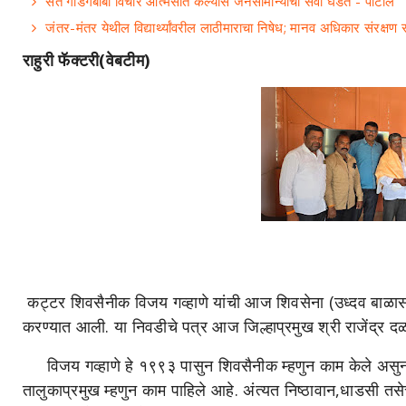
संत गाडगेबाबा विचार आत्मसात केल्यास जनसामान्यांची सेवा घडते - पाटील
जंतर-मंतर येथील विद्यार्थ्यांवरील लाठीमाराचा निषेध; मानव अधिकार संरक्षण 
राहुरी फॅक्टरी(वेबटीम)
कट्टर शिवसैनीक विजय गव्हाणे यांची आज शिवसेना (उध्दव बाळासाहेब 
करण्यात आली. या निवडीचे पत्र आज जिल्हाप्रमुख श्री राजेंद्र दळवी 
विजय गव्हाणे हे १९९३ पासुन शिवसैनीक म्हणुन काम केले असुन त्य
तालुकाप्रमुख म्हणुन काम पाहिले आहे. अंत्यत निष्ठावान,धाडसी तसेच