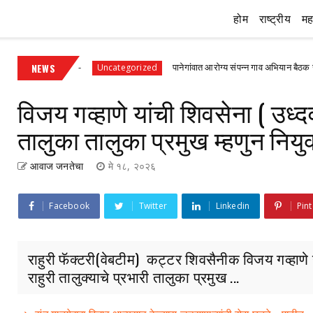
होम
राष्ट्रीय
महा
रथम श्रेणी
NEWS
पानेगांवात आरोग्य संपन्न गाव अभियान बैठक संपन्न
Uncategorized
विजय गव्हाणे यांची शिवसेना ( उध्दव
तालुका तालुका प्रमुख म्हणुन नियुक
आवाज जनतेचा
मे १८, २०२६
Facebook
Twitter
Linkedin
Pint
राहुरी फॅक्टरी(वेबटीम) कट्टर शिवसैनीक विजय गव्हाणे 
राहुरी तालुक्याचे प्रभारी तालुका प्रमुख ...