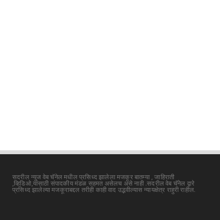
सदरील न्युज वेब चॅनेल मधील प्रसिध्द झालेला मजकूर बातम्या , जाहिराती
,व्हिडिओ,यांसाठी संपादकीय मंडळ सहमत असेलच असे नाही .सदरील वेब चॅनेल द्वारे
प्रसिध्द झालेल्या मजकूराबद्दल तरीही काही वाद उद्भवील्यास न्यायक्षेत्र राहुरी राहील.