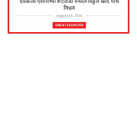
देवळाली प्रवराच्या शेटेवाडी येथील विठ्ठल खांदे यांचे
निधन
August 04, 2026
UNCATEGORIZED
मुकुंद चिलवंत यांनी स्वीकारला अहिल्यानगर जिल्हा
माहिती अधिका...
August 03, 2026
UNCATEGORIZED
देवळाली प्रवरा येथील विधिज्ञ ॲड. प्रकाश संसारे
यांची काँग्रे...
August 03, 2026
UNCATEGORIZED
देवळाली प्रवरा येथील नर्मदाबाई चोथे यांचे
वृद्धापकाळाने निधन
August 02, 2026
UNCATEGORIZED