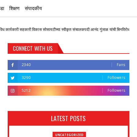
ीडा
शिक्षण
संपादकीय
सहकारी विकास सोसायटीच्या स्वीकृत संचालकपदी आनंद गुंजाळ यांची बिनविरोध निवड
Unc
CONNECT WITH US
2340
Fans
3290
Followers
5212
Followers
LATEST POSTS
UNCATEGORIZED