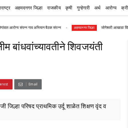
राष्ट्र
अहमदनगर जिल्हा
राजकीय
कृषी
गुन्हेगारी
अर्थ
आरोग्य
क्र
संपन्न गाव अभियान बैठक संपन्न
जोगेश्वरी आखाडा विविध कार्यकारी 
अहमदनगर जिल्हा
स्लीम बांधवांच्यावतीने शिवजयंती
erest
Email
ोजी जिल्हा परिषद प्राथमिक उर्दू शाळेत शिक्षण वृंद व