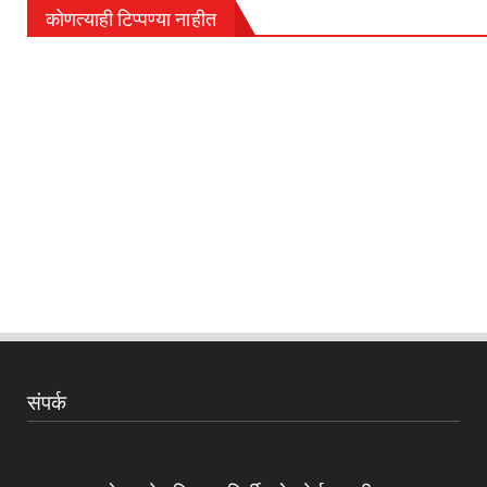
कोणत्याही टिप्पण्‍या नाहीत
संपर्क