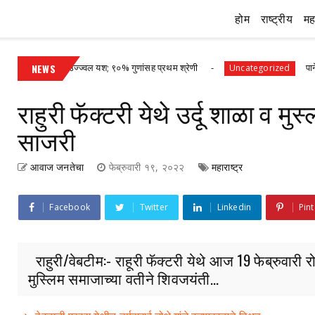
होम
राष्ट्रीय
महा
ीक्षेत उज्ज्वल यश; ९०% गुणांसह प्रथम श्रेणी
NEWS
पानेगांवात आरोग्य 
Uncategorized
राहुरी फॅक्टरी येथे उर्दू शाळा व मु
साजरी
आवाज जनतेचा
फेब्रुवारी १९, २०२२
महाराष्ट्र
Facebook
Twitter
Linkedin
Pint
राहुरी/वेबटीम:- राहूरी फॅक्टरी येथे आज 19 फेब्रुवारी र
मुस्लिम समाजाच्या वतीने शिवजयंती...