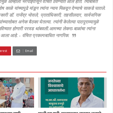
ुळे आम्हाला भरपाईपासून वंचित ठेवण्यात आले होते. त्याबाबत
ळे यांच्यापुढे मांडून त्यांना न्याय मिळवून देण्याचे साकडे घातले.
धिकारी डॉ. राजेंद्र भोसले, प्रातांधिकारी, तहसीलदार, सार्वजनिक
्यासोबत अनेक बैठका घेतल्या. त्यांनी केलेल्या पाठपुराव्यामुळे
विष्यात होणारी परवड थांबवली.आमच्या लेकरा-बाळांचा त्यांना
न आला आहे. - वंचित प्रकल्पबाधित नागरिक.
erest
Email