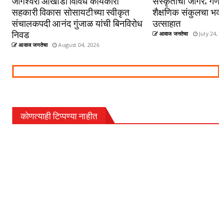
जोगेश्वरी आखाडा विविध कार्यकारी
संस्कृतीचा जागर; गणे
सहकारी विकास सोसायटीच्या स्वीकृत
शैक्षणिक संकुलचा भव
संचालकपदी आनंद गुंजाळ यांची बिनविरोध
उत्साहात
निवड
आवाज जनतेचा
July 24,
आवाज जनतेचा
August 04, 2026
कोणत्याही टिप्पण्‍या नाहीत