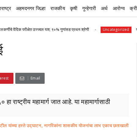
राष्ट्र
अहमदनगर जिल्हा
राजकीय
कृषी
गुन्हेगारी
अर्थ
आरोग्य
क्र
 परीक्षेत उज्ज्वल यश; ९०% गुणांसह प्रथम श्रेणी
पानेगांवात आरो
Uncategorized
ई
erest
Email
ा राष्ट्रीय महामार्ग जात आहे. या महामार्गासाठी
ाटील यांच्या हस्ते उद्घाटन, नागरिकांना शासकीय योजनांचा लाभ एकाच छताखाली