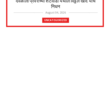
देवळाली प्रवराच्या शेटेवाडी येथील विठ्ठल खांदे यांचे
निधन
August 04, 2026
UNCATEGORIZED
मुकुंद चिलवंत यांनी स्वीकारला अहिल्यानगर जिल्हा
माहिती अधिका...
August 03, 2026
UNCATEGORIZED
देवळाली प्रवरा येथील विधिज्ञ ॲड. प्रकाश संसारे
यांची काँग्रे...
August 03, 2026
UNCATEGORIZED
देवळाली प्रवरा येथील नर्मदाबाई चोथे यांचे
वृद्धापकाळाने निधन
August 02, 2026
UNCATEGORIZED