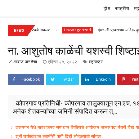
होम
राष्ट्रीय
महा
० ते ४० टक्के सवलत
NEWS
देवळाली प्रवराच्या आदित्य कुलकर्णीचे वैदिक
Uncategorized
ना. आशुतोष काळेंची यशस्वी शिष्टा
आवाज जनतेचा
एप्रिल २५, २०२२
महाराष्ट्र
Facebook
Twitter
Linkedin
Pint
कोपरगाव प्रतिनिधी- कोपरगाव तालुक्यातून एन.एच. १६० ह
अनेक शेतकऱ्यांच्या जमिनी संपादित करून त्...
दत्तनगर येथे महाराजस्व समाधान शिबिराचे आयोजन जलसंपदा मंत्री विखे प
श्री त्र्यंबकराज स्वामींची पायी दिंडी सोहळ्याची सांगता