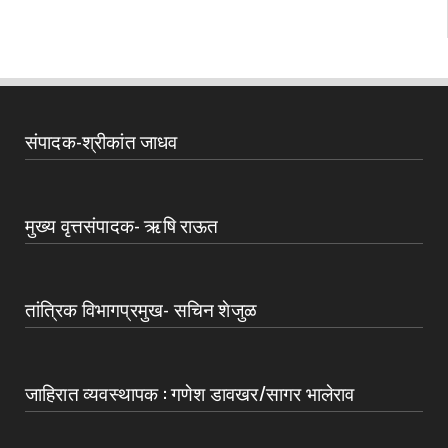
संपादक-श्रीकांत जाधव
मुख्य वृत्तसंपादक- ऋषि राऊत
तांत्रिक विभागप्रमुख- सचिन शेजुळ
जाहिरात व्यवस्थापक : गणेश डावखर/सागर भालेराव