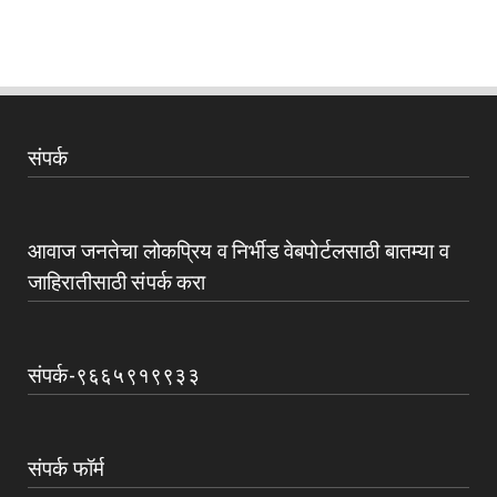
संपर्क
आवाज जनतेचा लोकप्रिय व निर्भीड वेबपोर्टलसाठी बातम्या व
जाहिरातीसाठी संपर्क करा
संपर्क-९६६५९१९९३३
संपर्क फॉर्म