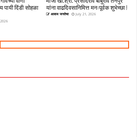
गावच्या वाणी
माजी खा.श्री. प्रसादराव बाबुराव तनपुरे
्य पायी दिंडी सोहळा
यांना वाढदिवसानिमित्त मनःपूर्वक शुभेच्छा !
आवाज जनतेचा
July 21, 2026
 2026