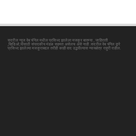
सदरील न्युज वेब चॅनेल मधील प्रसिध्द झालेला मजकूर बातम्या , जाहिराती
,व्हिडिओ,यांसाठी संपादकीय मंडळ सहमत असेलच असे नाही .सदरील वेब चॅनेल द्वारे
प्रसिध्द झालेल्या मजकूराबद्दल तरीही काही वाद उद्भवील्यास न्यायक्षेत्र राहुरी राहील.