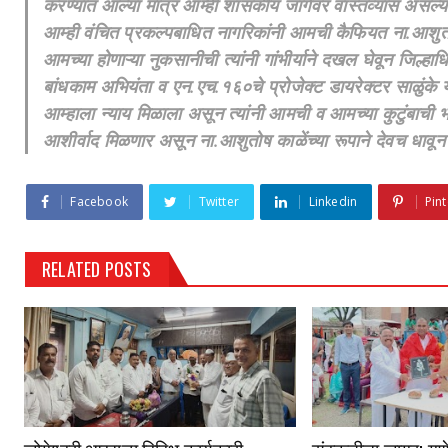
करण्यात आल्या मात्र आम्ही शासकीय जागेवर वास्तव्यास असल्याम
आम्ही वंचित प्रकल्पबाधित नागरिकांनी आमची कैफियत ना.आशुतोष का
आमच्या होणाऱ्या नुकसानीची त्यांनी गांभीर्याने दखल घेवून जिल्हा
बांधकाम अभियंता व एन.एच.१६०चे प्रोजेक्ट डायरेक्टर साळुंके यांच
आम्हाला न्याय मिळाला असून त्यांनी आमची व आमच्या कुटुंबाची भ
आशीर्वाद मिळणार असून ना.आशुतोष काळेंच्या रूपाने देवच धावू
Facebook
Twitter
Linkedin
Pint
RELATED POSTS