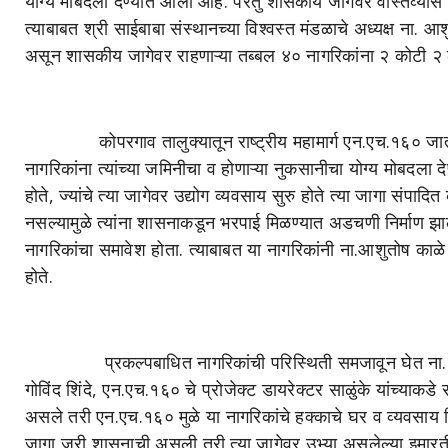
योग्य मोबदला देण्यात आला आहे. परंतु शासकीय जागेवर वास्तव्यास 
त्याबाबत श्री साईबाबा संस्थानच्या विश्वस्त मंडळाचे अध्यक्ष ना. आ
असून शासकीय जागेवर राहणाऱ्या तब्बल ४० नागरिकांना २ कोटी 
कोपरगाव तालुक्यातून राष्ट्रीय महामार्ग एन.एच.१६० जात असून
नागरिकांना त्यांच्या जमिनीचा व होणाऱ्या नुकसानीचा योग्य मोबदला
होते, ज्यांचे त्या जागेवर उद्योग व्यवसाय सुरु होते त्या जागा संपाद
नसल्यामुळे त्यांना शासनाकडून भरपाई मिळण्यात अडचणी निर्माण झाल्या 
नागरिकांचा समावेश होता. त्याबाबत या नागरिकांनी ना.आशुतोष काळे 
होते.
प्रकल्पबाधित नागरिकांची परिस्थिती समजावून घेत ना. आशुतोष 
गोविंद शिंदे, एन.एच.१६० चे प्रोजेक्ट डायरेक्टर साळुंके यांच्याक
असले तरी एन.एच.१६० मुळे या नागरिकांचे हक्काचे घर व व्यवसाय ह
जागा जरी शासनाची असली तरी त्या जागेवर उभ्या असलेल्या इमा