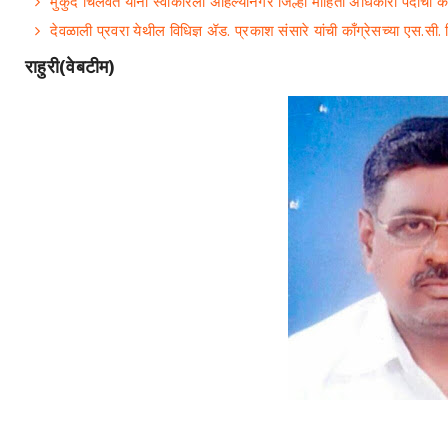
मुकुंद चिलवंत यांनी स्वीकारला अहिल्यानगर जिल्हा माहिती अधिकारी पदाचा का
देवळाली प्रवरा येथील विधिज्ञ ॲड. प्रकाश संसारे यांची काँग्रेसच्या एस.सी.
राहुरी(वेबटीम)