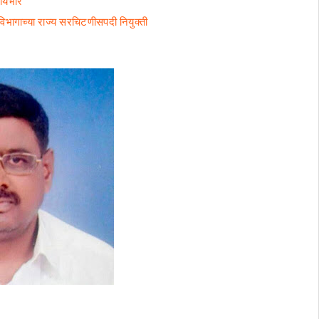
र्यभार
 विभागाच्या राज्य सरचिटणीसपदी नियुक्ती