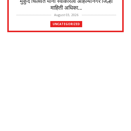
मुकुंद चिलवंत यांनी स्वीकारला अहिल्यानगर जिल्हा
माहिती अधिका...
August 03, 2026
UNCATEGORIZED
देवळाली प्रवरा येथील विधिज्ञ ॲड. प्रकाश संसारे
यांची काँग्रे...
August 03, 2026
UNCATEGORIZED
देवळाली प्रवरा येथील नर्मदाबाई चोथे यांचे
वृद्धापकाळाने निधन
August 02, 2026
UNCATEGORIZED
दत्तनगर येथे महाराजस्व समाधान शिबिराचे आयोजन
जलसंपदा मंत्र...
July 31, 2026
UNCATEGORIZED