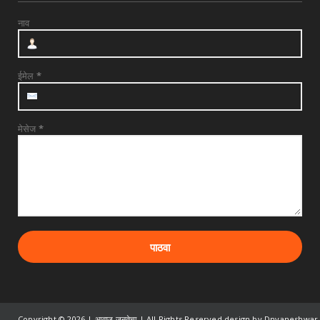
नाव
ईमेल
*
मेसेज
*
Copyright ©
2026 | आवाज जनतेचा | All Rights Reserved design by Dnyaneshwar