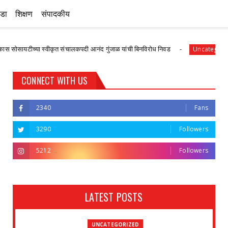
ीडा
शिक्षण
संपादकीय
्या स्वीकृत संचालकपदी आनंद गुंजाळ यांची बिनविरोध निवड
देवळा
Uncategorized
CONNECT WITH US
2340
Fans
3290
Followers
5212
Followers
LATEST POSTS
UNCATEGORIZED