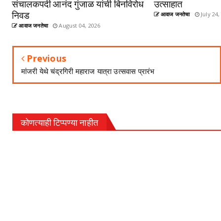
संचालकपदी आनंद गुंजाळ यांची बिनविरोध
उत्साहात
निवड
आवाज जनतेचा
July 24,
आवाज जनतेचा
August 04, 2026
Previous
मांजरी येथे चंद्रगिरी महाराज यात्रा उत्सवास प्रारंभ
कोणत्याही टिप्पण्‍या नाहीत