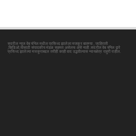
सदरील न्युज वेब चॅनेल मधील प्रसिध्द झालेला मजकूर बातम्या , जाहिराती
,व्हिडिओ,यांसाठी संपादकीय मंडळ सहमत असेलच असे नाही .सदरील वेब चॅनेल द्वारे
प्रसिध्द झालेल्या मजकूराबद्दल तरीही काही वाद उद्भवील्यास न्यायक्षेत्र राहुरी राहील.