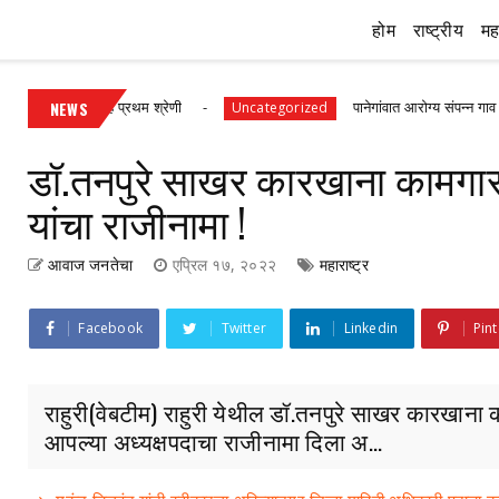
होम
राष्ट्रीय
महा
 गुणांसह प्रथम श्रेणी
NEWS
पानेगांवात आरोग्य संपन्न गाव अभियान बैठक
Uncategorized
डॉ.तनपुरे साखर कारखाना कामगार य
यांचा राजीनामा !
आवाज जनतेचा
एप्रिल १७, २०२२
महाराष्ट्र
Facebook
Twitter
Linkedin
Pint
राहुरी(वेबटीम) राहुरी येथील डॉ.तनपुरे साखर कारखाना क
आपल्या अध्यक्षपदाचा राजीनामा दिला अ...