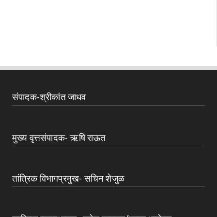
संपादक-श्रीकांत जाधव
मुख्य वृत्तसंपादक- ऋषि राऊत
तांत्रिक विभागप्रमुख- सचिन शेजुळ