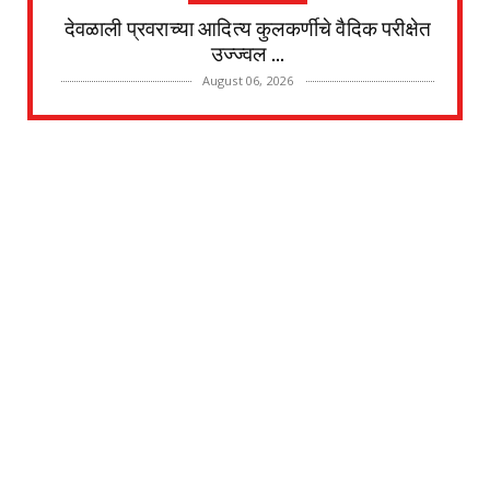
देवळाली प्रवराच्या आदित्य कुलकर्णीचे वैदिक परीक्षेत
उज्ज्वल ...
August 06, 2026
UNCATEGORIZED
पानेगांवात आरोग्य संपन्न गाव अभियान बैठक संपन्न
August 04, 2026
अहमदनगर जिल्हा
जोगेश्वरी आखाडा विविध कार्यकारी सहकारी विकास
सोसायटीच्या स्व...
August 04, 2026
UNCATEGORIZED
देवळाली प्रवराच्या शेटेवाडी येथील विठ्ठल खांदे यांचे
निधन
August 04, 2026
UNCATEGORIZED