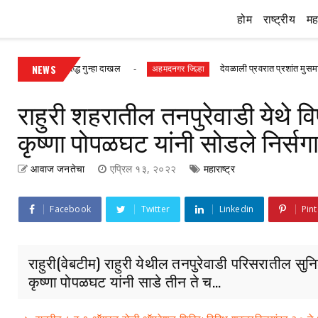
होम
राष्ट्रीय
महा
 तिघांविरुद्ध गुन्हा दाखल
NEWS
देवळाली प्रवरात प्रशांत मुसमाडे यांना मारह
अहमदनगर जिल्हा
राहुरी शहरातील तनपुरेवाडी येथे व
कृष्णा पोपळघट यांनी सोडले निर्सगा
आवाज जनतेचा
एप्रिल १३, २०२२
महाराष्ट्र
Facebook
Twitter
Linkedin
Pint
राहुरी(वेबटीम) राहुरी येथील तनपुरेवाडी परिसरातील सुनि
कृष्णा पोपळघट यांनी साडे तीन ते च...