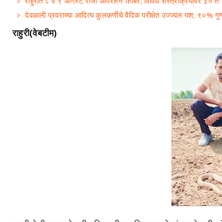
राहुरीत ८ व ९ ऑगस्ट रोजी ऑपरेशन शिबिर; विविध शस्त्रक्रियांवर ३० त
देवळाली प्रवराच्या आदित्य कुलकर्णीचे वैदिक परीक्षेत उज्ज्वल यश; ९०% गु
राहुरी(वेबटीम)