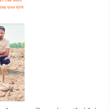
े ४० टक्के सवलत
णांसह प्रथम श्रेणी