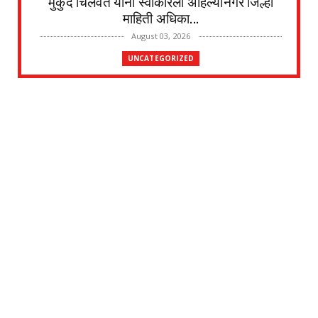
मुकुंद चिलवंत यांनी स्वीकारला अहिल्यानगर जिल्हा
माहिती अधिका...
August 03, 2026
UNCATEGORIZED
देवळाली प्रवरा येथील विधिज्ञ ॲड. प्रकाश संसारे
यांची काँग्रे...
August 03, 2026
UNCATEGORIZED
देवळाली प्रवरा येथील नर्मदाबाई चोथे यांचे
वृद्धापकाळाने निधन
August 02, 2026
UNCATEGORIZED
दत्तनगर येथे महाराजस्व समाधान शिबिराचे आयोजन
जलसंपदा मंत्र...
July 31, 2026
UNCATEGORIZED