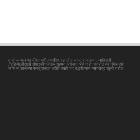
सदरील न्युज वेब चॅनेल मधील प्रसिध्द झालेला मजकूर बातम्या , जाहिराती
,व्हिडिओ,यांसाठी संपादकीय मंडळ सहमत असेलच असे नाही .सदरील वेब चॅनेल द्वारे
प्रसिध्द झालेल्या मजकूराबद्दल तरीही काही वाद उद्भवील्यास न्यायक्षेत्र राहुरी राहील.