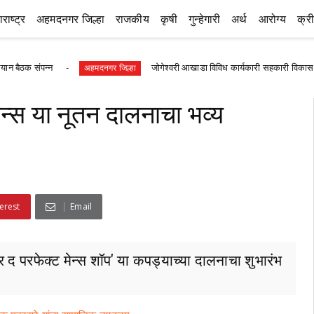
राष्ट्र
अहमदनगर जिल्हा
राजकीय
कृषी
गुन्हेगारी
अर्थ
आरोग्य
क्र
न्न
जोगेश्वरी आखाडा विविध कार्यकारी सहकारी विकास सोसायटीच्या 
अहमदनगर जिल्हा
ेन्स या नूतन दालनाचा भव्य
erest
Email
कर द परफेक्ट मेन्स शॉप' या कपड्याच्या दालनाचा शुभारंभ