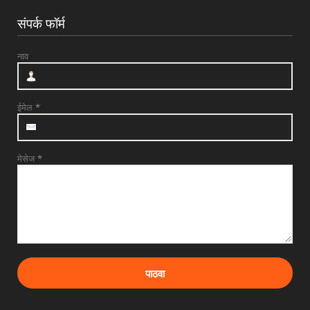
संपर्क फॉर्म
नाव
ईमेल
*
मेसेज
*