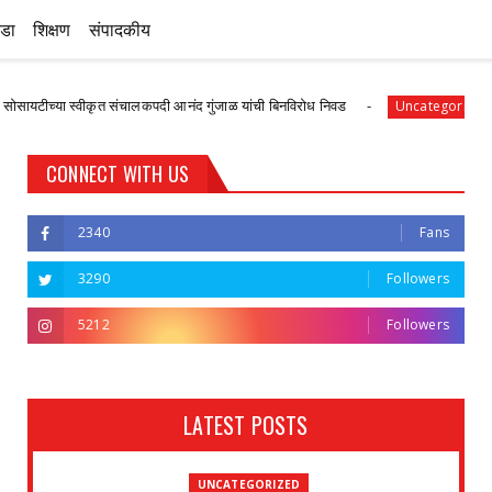
ीडा
शिक्षण
संपादकीय
स्वीकृत संचालकपदी आनंद गुंजाळ यांची बिनविरोध निवड
देवळाली प
Uncategorized
CONNECT WITH US
2340
Fans
3290
Followers
5212
Followers
LATEST POSTS
UNCATEGORIZED