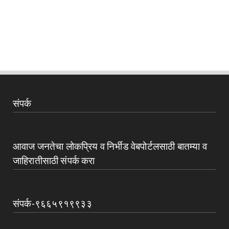
संपर्क
आवाज जनतेचा लोकप्रिय व निर्भीड वेबपोर्टलसाठी बातम्या व
जाहिरातीसाठी संपर्क करा
संपर्क-९६६५९१९९३३