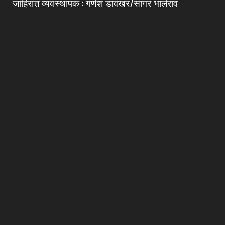
जाहिरात व्यवस्थापक : गणेश डावखर/सागर भालेराव