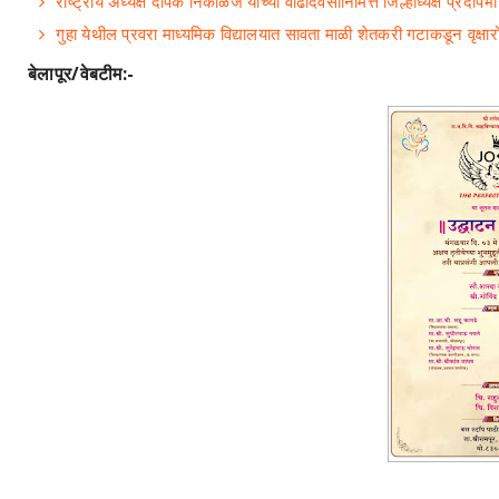
राष्ट्रीय अध्यक्ष दीपक निकाळजे यांच्या वाढदिवसानिमित्त जिल्हाध्यक्ष प्र
गुहा येथील प्रवरा माध्यमिक विद्यालयात सावता माळी शेतकरी गटाकडून वृक्षा
बेलापूर/वेबटीम:-