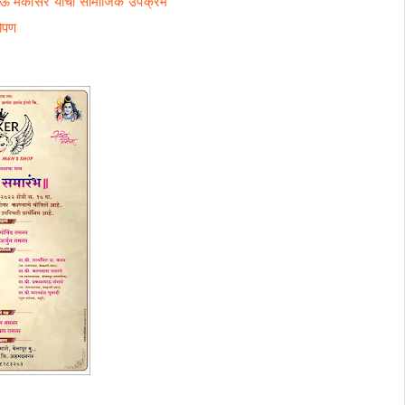
दीपभाऊ मकासरे यांचा सामाजिक उपक्रम
रोपण