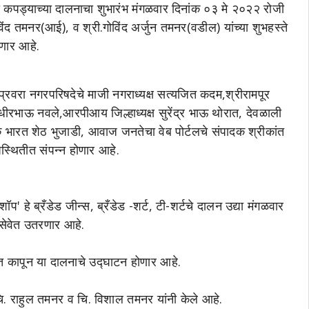
या कपड्याच्या दालनाचा शुभारंभ मंगळवार दिनांक ०३ मे २०२२ रोजी
िंद तमनर(आई), व श्री.गोविंद अर्जुन तमनर(वडील) यांच्या शुभहस्ते
ोणार आहे.
प्रवरा नगरपरिषदेचे माजी नगराध्यक्ष सत्यजित कदम,श्रीरामपूर
ीरभाऊ नवले,आरपीआय जिल्हाध्यक्ष सुरेंद्र भाऊ थोरात, देवळाली
क भारत शेठ भुजाडी, आवाज जनतेचा वेब पोर्टलचे संपादक श्रीकांत
स्थितीत संपन्न होणार आहे.
प' हे ब्रँडेड जीन्स, ब्रँडेड -शर्ट, टी-शर्टचे दालन उद्या मंगळवार
 सेवेत उतरणार आहे.
त कापून या दालनाचे उद्घाटन होणार आहे.
ि. राहुल तमनर व चि. विशाल तमनर यांनी केले आहे.