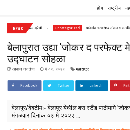
होम
राष्ट्रीय
महा
ांसह प्रथम श्रेणी
NEWS
पानेगांवात आरोग्य संपन्न गाव अभियान बैठक संप
Uncategorized
बेलापुरात उद्या 'जोकर द परफेक्ट म
उद्घाटन सोहळा
आवाज जनतेचा
मे ०२, २०२२
महाराष्ट्र
Facebook
Twitter
Linkedin
Pint
बेलापूर/वेबटीम:- बेलापूर येथील बस स्टँड पाठीमागे 'जो
मंगळवार दिनांक ०३ मे २०२२ ...