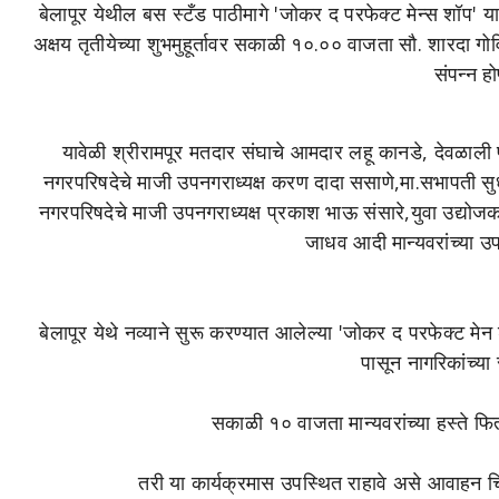
बेलापूर येथील बस स्टँड पाठीमागे 'जोकर द परफेक्ट मेन्स शॉप' 
अक्षय तृतीयेच्या शुभमुहूर्तावर सकाळी १०.०० वाजता सौ. शारदा गोव
संपन्न ह
यावेळी श्रीरामपूर मतदार संघाचे आमदार लहू कानडे, देवळाली 
नगरपरिषदेचे माजी उपनगराध्यक्ष करण दादा ससाणे,मा.सभापती सुध
नगरपरिषदेचे माजी उपनगराध्यक्ष प्रकाश भाऊ संसारे,युवा उद्योज
जाधव आदी मान्यवरांच्या उप
बेलापूर येथे नव्याने सुरू करण्यात आलेल्या 'जोकर द परफेक्ट मेन शॉ
पासून नागरिकांच्या
सकाळी १० वाजता मान्यवरांच्या हस्ते फि
तरी या कार्यक्रमास उपस्थित राहावे असे आवाहन च