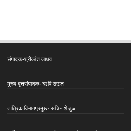
संपादक-श्रीकांत जाधव
मुख्य वृत्तसंपादक- ऋषि राऊत
तांत्रिक विभागप्रमुख- सचिन शेजुळ