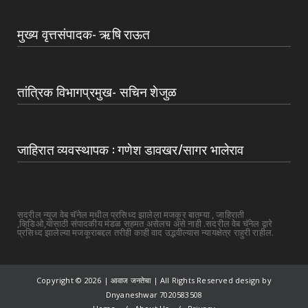
मुख्य वृत्तसंपादक- ऋषि राऊत
तांत्रिक विभागप्रमुख- सचिन शेजुळ
जाहिरात व्यवस्थापक : गणेश डावखर/सागर भालेराव
सदरील न्युज वेब चॅनेल मधील प्रसिध्द झालेला मजकूर बातम्या , जाहिराती
,व्हिडिओ,यांसाठी संपादकीय मंडळ सहमत असेलच असे नाही .सदरील वेब चॅनेल द्वारे
प्रसिध्द झालेल्या मजकूराबद्दल तरीही काही वाद उद्भवील्यास न्यायक्षेत्र राहुरी राहील.
Copyright ©
2026 | आवाज जनतेचा | All Rights Reserved design by
Dnyaneshwar 7020583508