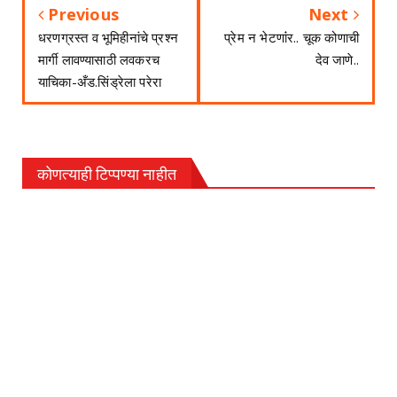
Previous
Next
धरणग्रस्त व भूमिहीनांचे प्रश्न
प्रेम न भेटणांंर.. चूक कोणाची
मार्गी लावण्यासाठी लवकरच
देव जाणे..
याचिका-अँड.सिंड्रेला परेरा
कोणत्याही टिप्पण्‍या नाहीत