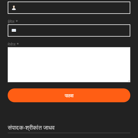
देवळाली प्रवरात उद्या बुधवारी श्री समर्थ बाबुराव
पाटील महारा...
July 28, 2026
ईमेल
*
मेसेज
*
संपादक-श्रीकांत जाधव