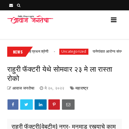
Awaj Janatecha : Breaking News, Latest Marathi News 
; ९०% गुणांसह प्रथम श्रेणी
NEWS
पानेगांवात आरोग्य संपन्न गाव अभिया
Uncategorized
राहुरी फॅक्टरी येथे सोमवार २३ मे ला रास्ता
रोको
आवाज जनतेचा
मे २०, २०२२
महाराष्ट्र
राहुरी फॅक्टरी(वेबटीम) नगर- मनमाड रस्त्याचे काम