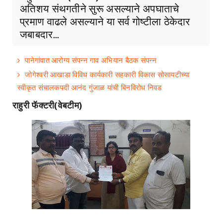
अतिशय संथगतीने सुरू असल्याने अपघाताचे
प्रमाण वाढले असल्याने या सर्व गोष्टीला ठेकेदार
जबाबदार...
पानेगांवात आरोग्य संपन्न गाव अभियान बैठक संपन्न
जोगेश्वरी आखाडा विविध कार्यकारी सहकारी विकास सोसायटीच्या
स्वीकृत संचालकपदी आनंद गुंजाळ यांची बिनविरोध निवड
राहुरी फॅक्टरी(वेबटीम)