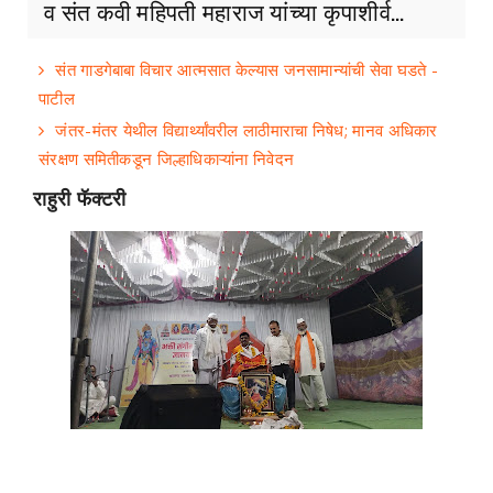
व संत कवी महिपती महाराज यांच्या कृपाशीर्व...
संत गाडगेबाबा विचार आत्मसात केल्यास जनसामान्यांची सेवा घडते -
पाटील
जंतर-मंतर येथील विद्यार्थ्यांवरील लाठीमाराचा निषेध; मानव अधिकार
संरक्षण समितीकडून जिल्हाधिकाऱ्यांना निवेदन
राहुरी फॅक्टरी