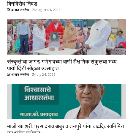
बिनविरोध निवड
आवाज जनतेचा
August 04, 2026
संस्कृतीचा जागर; गणेगावच्या वाणी शैक्षणिक संकुलचा भव्य
पायी दिंडी सोहळा उत्साहात
आवाज जनतेचा
July 24, 2026
माजी खा.श्री. प्रसादराव बाबुराव तनपुरे यांना वाढदिवसानिमित्त
मनःपूर्वक शुभेच्छा !