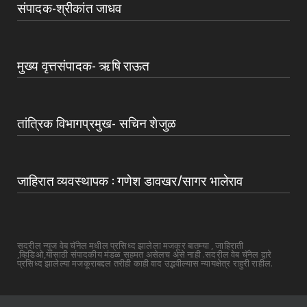
संपादक-श्रीकांत जाधव
मुख्य वृत्तसंपादक- ऋषि राऊत
तांत्रिक विभागप्रमुख- सचिन शेजुळ
जाहिरात व्यवस्थापक : गणेश डावखर/सागर भालेराव
सदरील न्युज वेब चॅनेल मधील प्रसिध्द झालेला मजकूर बातम्या , जाहिराती
,व्हिडिओ,यांसाठी संपादकीय मंडळ सहमत असेलच असे नाही .सदरील वेब चॅनेल द्वारे
प्रसिध्द झालेल्या मजकूराबद्दल तरीही काही वाद उद्भवील्यास न्यायक्षेत्र राहुरी राहील.