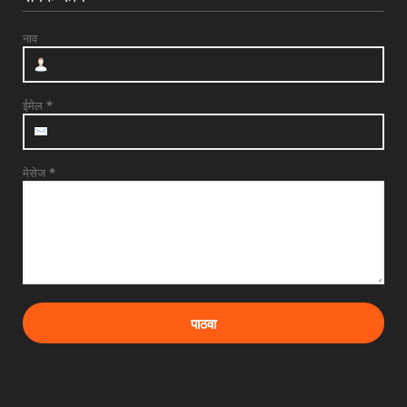
UNCATEGORIZED
नाव
देवळाली प्रवरात उद्या बुधवारी श्री समर्थ बाबुराव
पाटील महारा...
July 28, 2026
ईमेल
*
मेसेज
*