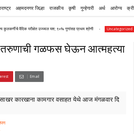
राष्ट्र
अहमदनगर जिल्हा
राजकीय
कृषी
गुन्हेगारी
अर्थ
आरोग्य
क्र
ैदिक परीक्षेत उज्ज्वल यश; ९०% गुणांसह प्रथम श्रेणी
पानेगांवात 
Uncategorized
ित तरुणाची गळफस घेऊन आत्महत्या
erest
Email
पुरे साखर कारखाना कामगार वसाहत येथे आज मंगळवार दि
रोपण