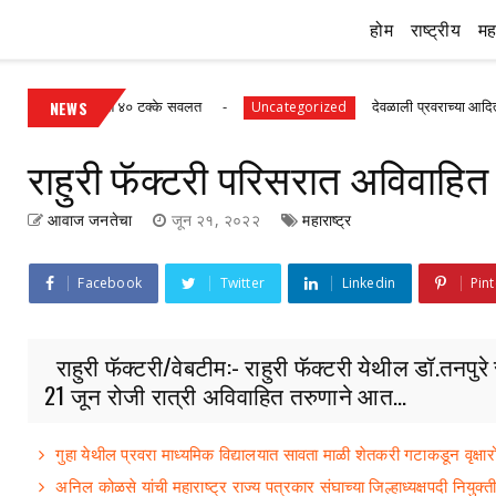
होम
राष्ट्रीय
महा
वर ३० ते ४० टक्के सवलत
NEWS
देवळाली प्रवराच्या आदित्य कुलकर्णीचे व
Uncategorized
राहुरी फॅक्टरी परिसरात अविवाह
आवाज जनतेचा
जून २१, २०२२
महाराष्ट्र
Facebook
Twitter
Linkedin
Pint
राहुरी फॅक्टरी/वेबटीम:- राहुरी फॅक्टरी येथील डॉ.तन
21 जून रोजी रात्री अविवाहित तरुणाने आत...
गुहा येथील प्रवरा माध्यमिक विद्यालयात सावता माळी शेतकरी गटाकडून वृक्षा
अनिल कोळसे यांची महाराष्ट्र राज्य पत्रकार संघाच्या जिल्हाध्यक्षपदी नियुक्ती