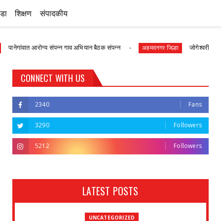
ीडा
शिक्षण
संपादकीय
आरोग्य संपन्न गाव अभियान बैठक संपन्न
जोगेश्वरी आखाडा विविध कार्
अहमदनगर जिल्हा
CONNECT WITH US
2340
Fans
3290
Followers
5212
Followers
LATEST POSTS
UNCATEGORIZED