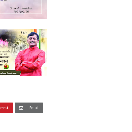
erest
Email