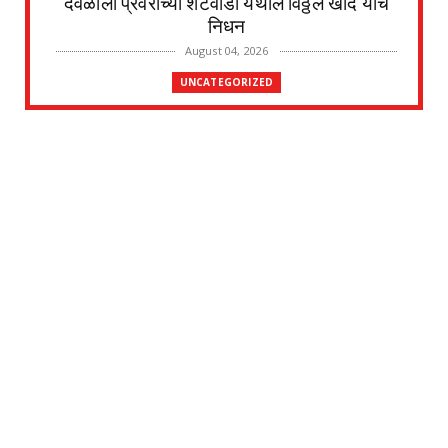
देवळाली प्रवराच्या शेटेवाडी येथील विठ्ठल खांदे यांचे
निधन
August 04, 2026
UNCATEGORIZED
मुकुंद चिलवंत यांनी स्वीकारला अहिल्यानगर जिल्हा
माहिती अधिका...
August 03, 2026
UNCATEGORIZED
देवळाली प्रवरा येथील विधिज्ञ ॲड. प्रकाश संसारे
यांची काँग्रे...
August 03, 2026
UNCATEGORIZED
देवळाली प्रवरा येथील नर्मदाबाई चोथे यांचे
वृद्धापकाळाने निधन
August 02, 2026
UNCATEGORIZED