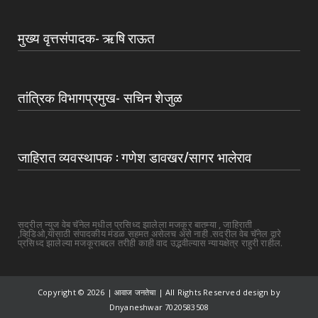
मुख्य वृत्तसंपादक- ऋषि राऊत
तांत्रिक विभागप्रमुख- सचिन शेजुळ
जाहिरात व्यवस्थापक : गणेश डावखर/सागर भालेराव
सदरील न्युज वेब चॅनेल मधील प्रसिध्द झालेला मजकूर बातम्या , जाहिराती
,व्हिडिओ,यांसाठी संपादकीय मंडळ सहमत असेलच असे नाही .सदरील वेब चॅनेल द्वारे
प्रसिध्द झालेल्या मजकूराबद्दल तरीही काही वाद उद्भवील्यास न्यायक्षेत्र राहुरी राहील.
Copyright ©
2026 | आवाज जनतेचा | All Rights Reserved design by
Dnyaneshwar 7020583508