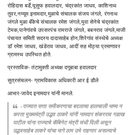
रोहिदास बर्डे,यूसुफ हवालदार, चंद्रकांत जाधव, काशिनाथ
तुवर,नय्यूम इनामदार,मुळाचे संचालक संजय जंगले, रंगनाथ
जंगले मुळा बॅंकेचे संचालक रमेश जंगले,युवा सेनेचे चंद्रकांत
टेमक,पानेगांवचे उपसरपंच रामराजे जंगले, बबनराव जंगले,माजी
पंचायत समिती सदस्य दादासाहेब होन,शिरेगांव संस्थेचे अध्यक्ष
डॉ रमेश जाधव, खंडेराव जाधव, आदीं सह मोठ्या प्रमाणावर
ग्रामस्थ उपस्थित होते.
प्रस्ताविक- तंटामुक्ती अध्यक्ष दगूबाबा हवालदार
सुत्रसंचलन- ग्रामविकास अधिकारी आर ई डौले
आभार-जावेद इनामदार यांनी मानले.
-राज्यात सत्ता समीकरणाचा बदलाचा हालचाली भाष्य न
करता मुख्यमंत्री उद्धव ठाकरे यांनी नामदार शंकरराव गडाख
पाटील यांना राज्याचे कॅबिनेट मंत्री संधी दिली असून
उद्धवसाहेब ठाकरे यांचा मागे ठाम उभे राहणार असल्याचे