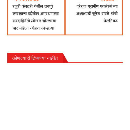
राहुरी फॅक्टरी येथील तनपुरे
प्रेरणा ग्रामीण पतसंस्थेच्या
कारखाना हद्दीतील अमरधामच्या
अध्यक्षपदी सुरेश वाबळे यांची
शवदाहिनीचे लोखंड चोरणाऱ्या
फेरनिवड
चार महिला रंगेहात पकडल्या
कोणत्याही टिप्पण्‍या नाहीत