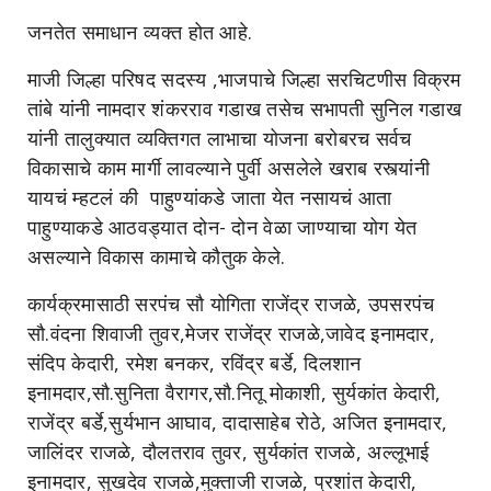
जनतेत समाधान व्यक्त होत आहे.
माजी जिल्हा परिषद सदस्य ,भाजपाचे जिल्हा सरचिटणीस विक्रम
तांबे यांनी नामदार शंकरराव गडाख तसेच सभापती सुनिल गडाख
यांनी तालुक्यात व्यक्तिगत लाभाचा योजना बरोबरच सर्वच
विकासाचे काम मार्गी लावल्याने पुर्वी असलेले खराब रस्त्यांनी
यायचं म्हटलं की पाहुण्यांकडे जाता येत नसायचं आता
पाहुण्याकडे आठवड्यात दोन- दोन वेळा जाण्याचा योग येत
असल्याने विकास कामाचे कौतुक केले.
कार्यक्रमासाठी सरपंच सौ योगिता राजेंद्र राजळे, उपसरपंच
सौ.वंदना शिवाजी तुवर,मेजर राजेंद्र राजळे,जावेद इनामदार,
संदिप केदारी, रमेश बनकर, रविंद्र बर्डे, दिलशान
इनामदार,सौ.सुनिता वैरागर,सौ.नितू मोकाशी, सुर्यकांत केदारी,
राजेंद्र बर्डे,सुर्यभान आघाव, दादासाहेब रोठे, अजित इनामदार,
जालिंदर राजळे, दौलतराव तुवर, सुर्यकांत राजळे, अल्लूभाई
इनामदार, सुखदेव राजळे,मुक्ताजी राजळे, प्रशांत केदारी,