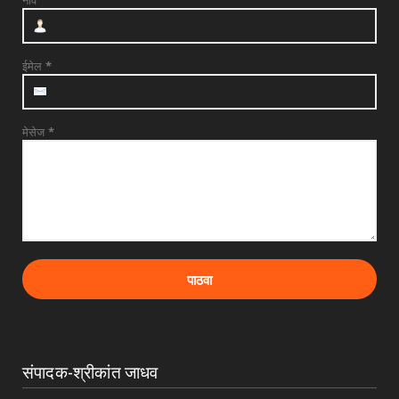
नाव
देवळाली प्रवरात उद्या बुधवारी श्री समर्थ बाबुराव
पाटील महारा...
July 28, 2026
ईमेल
*
मेसेज
*
संपादक-श्रीकांत जाधव