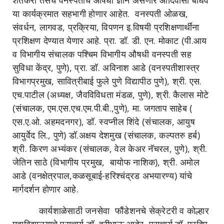
शेतकरी तसेच वनस्पतींचे औषधी ज्ञान असणारे आदिवासी बांधव
या कार्यक्रमात सहभागी होणार आहेत. वनस्पती ओळख,
संवर्धन, लागवड, प्रक्रिया, विपणन इ.विषयी प्रशिक्षणार्थींना
प्रशिक्षण देण्यात येणार आहे. प्रा. डॉ. डी. एन. मोकाट (पी.आय
व विभागीय संचालक पश्चिम विभागीय औषधी वनस्पती सह
सुविधा केंद्र, पुणे), प्रा. डॉ. अविनाश आडे (वनस्पतीशास्त्र
विभागप्रमुख, सावित्रीबाई फुले पुणे विद्यापीठ पुणे), श्री. एस.
एच.पाटील (अध्यक्ष, जैवविविधता मंडळ, पुणे), श्री. कैलास मोटे
(संचालक, एम.एस.एच.एम.पी.बी.,पुणे), मा. जगताप साहेब (
एस.ए.ओ. अहमदनगर), डॉ. स्वप्नील शिंदे (संचालक, आयुष
आयुर्वेद लि., पुणे) डॉ.अक्षय देशमुख (संचालक, कल्पतरु हर्ब)
श्री. किरण अभ्यंकर (संचालक, वेल केअर नॅचरल, पुणे), श्री.
जेतिन साठे (विभागीय प्रमुख, बायोफ नाशिक), श्री. अमोल
आडे (वनक्षेत्रपाल,कळसूबाई-हरिश्चंद्रड अभयारण्य) यांचे
मार्गदर्शन होणार आहे.
कार्यशाळेसाठी जनसेवा फौंडेशनचे सेक्रेटरी व कोल्हार