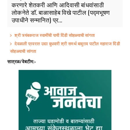
करणारे शेतकरी आणि आदिवासी बांधवांसाठी
लोकनेते डॉ. बाळासाहेब विखे पाटील (पद्मभूषण
उपाधीने सन्मानित) प्र...
श्री त्र्यंबकराज स्वामींची पायी दिंडी सोहळ्याची सांगता
देवळाली प्रवरात उद्या बुधवारी श्री समर्थ बाबुराव पाटील महाराज दिंडी
सोहळ्याची सांगता
सात्रळ/वेबटीम:-