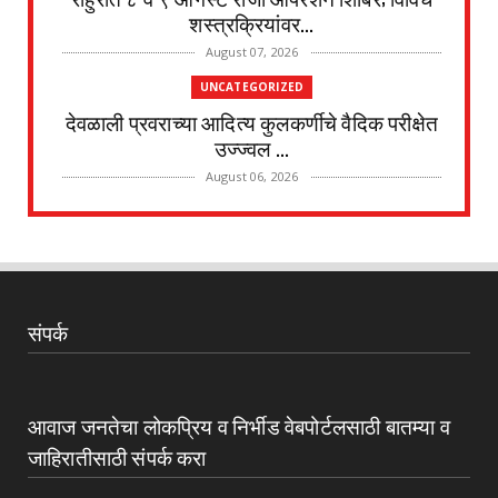
शस्त्रक्रियांवर...
August 07, 2026
UNCATEGORIZED
देवळाली प्रवराच्या आदित्य कुलकर्णीचे वैदिक परीक्षेत
उज्ज्वल ...
August 06, 2026
UNCATEGORIZED
पानेगांवात आरोग्य संपन्न गाव अभियान बैठक संपन्न
August 04, 2026
अहमदनगर जिल्हा
संपर्क
जोगेश्वरी आखाडा विविध कार्यकारी सहकारी विकास
सोसायटीच्या स्व...
August 04, 2026
आवाज जनतेचा लोकप्रिय व निर्भीड वेबपोर्टलसाठी बातम्या व
UNCATEGORIZED
जाहिरातीसाठी संपर्क करा
देवळाली प्रवराच्या शेटेवाडी येथील विठ्ठल खांदे यांचे
निधन