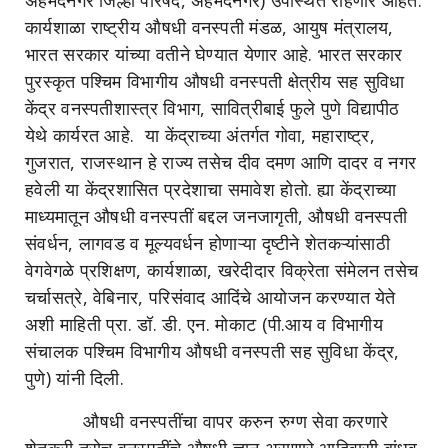
अहमदनगर जिल्हा परिषद, अहमदनगर) उपस्थित राहणार आहेत.
कार्यशाळा राष्ट्रीय औषधी वनस्पती मंडळ, आयुष मंत्रालय,
भारत सरकार यांच्या वतीने घेण्यात येणार आहे. भारत सरकार
पुरस्कृत पश्चिम विभागीय औषधी वनस्पती क्षेत्रीय सह सुविधा
केंद्र वनस्पतीशास्त्र विभाग, सावित्रीबाई फुले पुणे विद्यापीठ
येथे कार्यरत आहे. या केंद्राच्या अंतर्गत गोवा, महाराष्ट्र,
गुजरात, राजस्थान हे राज्य तसेच दीव दमण आणि दादर व नगर
हवेली या केंद्रशासित प्रदेशाचा समावेश होतो. ह्या केंद्राच्या
माध्यमातून औषधी वनस्पतीं बद्दल जनजागृती, औषधी वनस्पती
संवर्धन, लागवड व मूल्यवर्धन होणाऱ्या दृष्टीने शेतकऱ्यांसाठी
वेगवेगळे प्रशिक्षण, कार्यशाळा, खरेदीदार विक्रेता संमेलन तसेच
चर्चासत्रे, वेबिनार, परिसंवाद आदिंचे आयोजन करण्यात येते
अशी माहिती प्रा. डॉ. डी. एन. मोकाट (पी.आय व विभागीय
संचालक पश्चिम विभागीय औषधी वनस्पती सह सुविधा केंद्र,
पुणे) यांनी दिली.
औषधी वनस्पतींचा वापर करुन रुग्ण सेवा करणारे