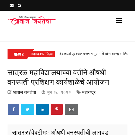
Awaj Janatecha : Breaking News, Latest Marathi News 
खल
NEWS
देवळाली प्रवरात प्रशांत मुसमाडे यांना मारहाण तिघांविरुद्ध राहुरी 
अहमदनगर जिल्हा
सात्रळ महाविद्यालयाच्या वतीने औषधी
वनस्पती प्रशिक्षण कार्यशाळेचे आयोजन
आवाज जनतेचा
जून २८, २०२२
महाराष्ट्र
सात्रळ/वेबटीम:- औषधी वनस्पतींची लागवड