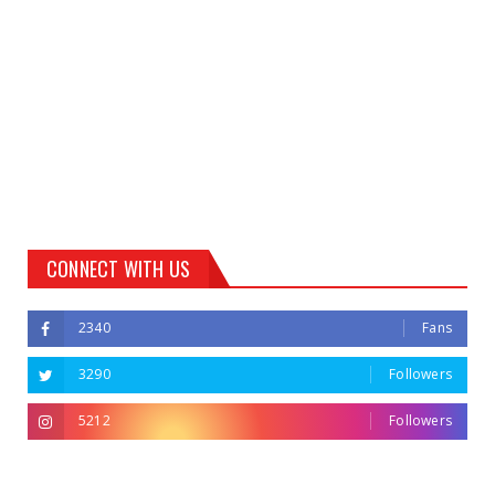
CONNECT WITH US
2340
Fans
3290
Followers
5212
Followers