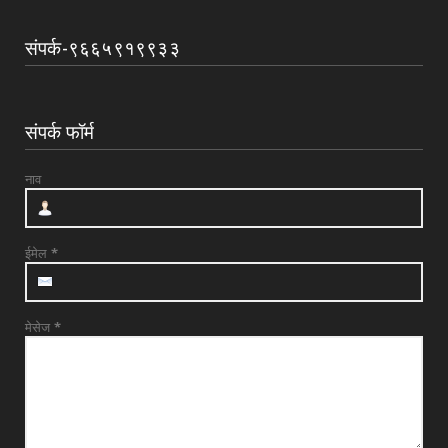
August 04, 2026
संपर्क-९६६५९१९९३३
UNCATEGORIZED
मुकुंद चिलवंत यांनी स्वीकारला अहिल्यानगर जिल्हा
माहिती अधिका...
संपर्क फॉर्म
August 03, 2026
UNCATEGORIZED
नाव
देवळाली प्रवरा येथील विधिज्ञ ॲड. प्रकाश संसारे
यांची काँग्रे...
August 03, 2026
ईमेल
*
मेसेज
*