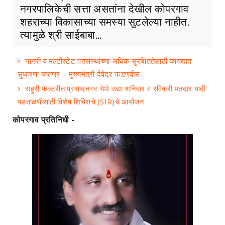
नगरपालिकेची सत्ता असतांना देखील कोपरगाव
शहराच्या विकासाच्या समस्या सुटलेल्या नाहीत.
त्यामुळे श्री साईबाबा...
नागरी व मल्टीस्टेट पतसंस्थांच्या अधिक सुरक्षिततेसाठी कायद्यात
सुधारणा करणार – मुख्यमंत्री देवेंद्र फडणवीस
राहुरी फॅक्टरीत प्रसादनगर येथे उद्या शनिवार व रविवारी मतदार यादी
पडताळणीसाठी विशेष शिबिराचे (SIR)चे आयोजन
कोपरगाव प्रतिनिधी -