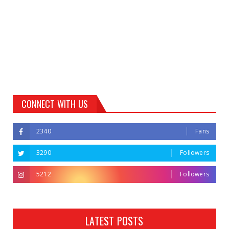
CONNECT WITH US
2340
Fans
3290
Followers
5212
Followers
LATEST POSTS