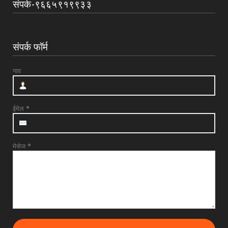
संपर्क-९६६५९१९९३३
UNCATEGORIZED
श्री त्र्यंबकराज स्वामींची पायी दिंडी सोहळ्याची
सांगता
संपर्क फॉर्म
July 29, 2026
UNCATEGORIZED
नाव
देवळाली प्रवरात उद्या बुधवारी श्री समर्थ बाबुराव
पाटील महारा...
July 28, 2026
ईमेल
*
मेसेज
*