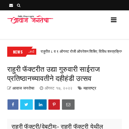
Awaj Janatecha : Breaking News, Latest Marathi News 
NEWS
राहुरीत ८ व ९ ऑगस्ट रोजी ऑपरेशन शिबिर; विविध शस्त्रक्रियांवर ३० ते 
ncategorized
राहुरी फॅक्टरीत उद्या गुरुवारी साईराज
प्रतिष्ठानच्यावतीने दहीहंडी उत्सव
आवाज जनतेचा
ऑगस्ट १७, २०२२
महाराष्ट्र
राहुरी फॅक्टरी/वेबटीम:- राहुरी फॅक्टरी येथील