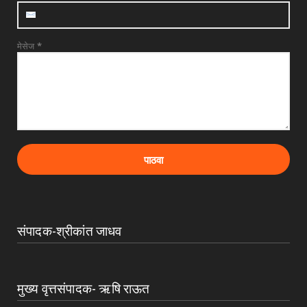
मेसेज
*
संपादक-श्रीकांत जाधव
मुख्य वृत्तसंपादक- ऋषि राऊत