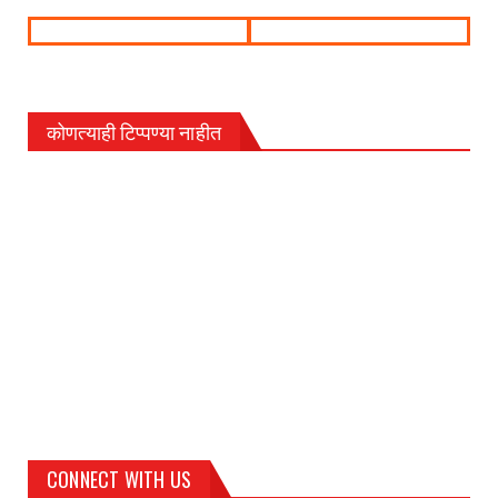
कोणत्याही टिप्पण्‍या नाहीत
CONNECT WITH US