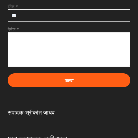
July 31, 2026
ईमेल
*
मेसेज
*
संपादक-श्रीकांत जाधव
मुख्य वृत्तसंपादक- ऋषि राऊत