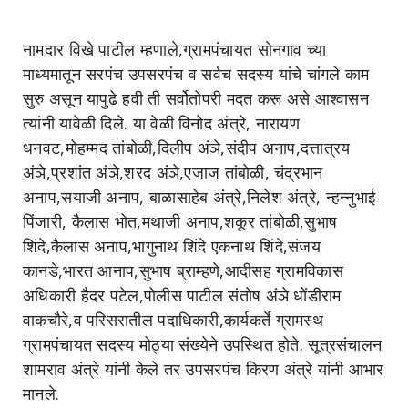
नामदार विखे पाटील म्हणाले,ग्रामपंचायत सोनगाव च्या
माध्यमातून सरपंच उपसरपंच व सर्वच सदस्य यांचे चांगले काम
सुरु असून यापुढे हवी ती सर्वोतोपरी मदत करू असे आश्वासन
त्यांनी यावेळी दिले. या वेळी विनोद अंत्रे, नारायण
धनवट,मोहम्मद तांबोळी,दिलीप अंञे,संदीप अनाप,दत्तात्रय
अंञे,प्रशांत अंञे,शरद अंञे,एजाज तांबोळी, चंद्रभान
अनाप,सयाजी अनाप, बाळासाहेब अंत्रे,निलेश अंत्रे, न्हन्नुभाई
पिंजारी, कैलास भोत,मथाजी अनाप,शकूर तांबोळी,सुभाष
शिंदे,कैलास अनाप,भागुनाथ शिंदे एकनाथ शिंदे,संजय
कानडे,भारत आनाप,सुभाष ब्राम्हणे,आदीसह ग्रामविकास
अधिकारी हैदर पटेल,पोलीस पाटील संतोष अंञे धोंडीराम
वाकचौरे,व परिसरातील पदाधिकारी,कार्यकर्ते ग्रामस्थ
ग्रामपंचायत सदस्य मोठ्या संख्येने उपस्थित होते. सूत्रसंचालन
शामराव अंत्रे यांनी केले तर उपसरपंच किरण अंत्रे यांनी आभार
मानले.