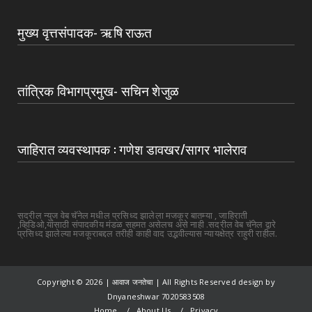
मुख्य वृत्तसंपादक- ऋषि राऊत
तांत्रिक विभागप्रमुख- सचिन शेजुळ
जाहिरात व्यवस्थापक : गणेश डावखर/सागर भालेराव
सदरील न्युज वेब चॅनेल मधील प्रसिध्द झालेला मजकूर बातम्या , जाहिराती
,व्हिडिओ,यांसाठी संपादकीय मंडळ सहमत असेलच असे नाही .सदरील वेब चॅनेल द्वारे
प्रसिध्द झालेल्या मजकूराबद्दल तरीही काही वाद उद्भवील्यास न्यायक्षेत्र राहुरी राहील.
Copyright ©
2026 | आवाज जनतेचा | All Rights Reserved design by
Dnyaneshwar 7020583508
Home
About Us
Privacy