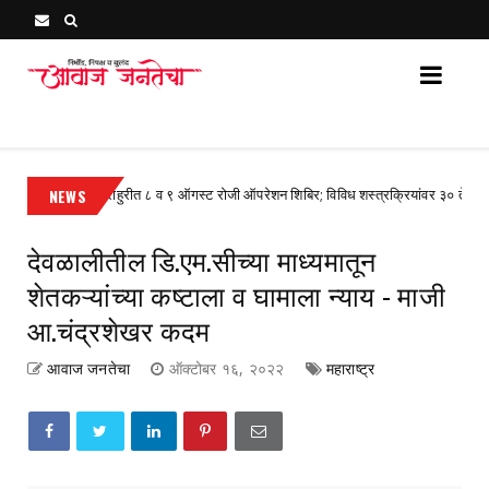
Awaj Janatecha : Breaking News, Latest Marathi News 
राहुरीत ८ व ९ ऑगस्ट रोजी ऑपरेशन शिबिर; विविध शस्त्रक्रियांवर ३० ते ४० टक्के सवलत
NEWS
देवळालीतील डि.एम.सीच्या माध्यमातून
शेतकऱ्यांच्या कष्टाला व घामाला न्याय - माजी
आ.चंद्रशेखर कदम
आवाज जनतेचा
ऑक्टोबर १६, २०२२
महाराष्ट्र