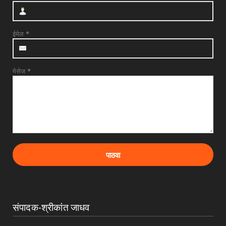
दत्तनगर येथे महाराजस्व समाधान शिबिराचे आयोजन
जलसंपदा मंत्र...
July 31, 2026
ईमेल
*
मेसेज
*
संपादक-श्रीकांत जाधव