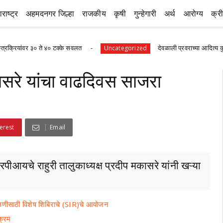
राष्ट्र
अहमदनगर जिल्हा
राजकीय
कृषी
गुन्हेगारी
अर्थ
आरोग्य
क्र
े ४० टक्के सवलत
देवळाली प्रवराच्या आदित्य कुलकर्णीचे वैदिक पर
Uncategorized
ासरे यांचा वाढदिवस साजरा
erest
Email
ीआयचे राहुरी तालुकाध्यक्ष प्रदीप मकासरे यांनी खऱ्या
ताळणीसाठी विशेष शिबिराचे (SIR)चे आयोजन
क्रम