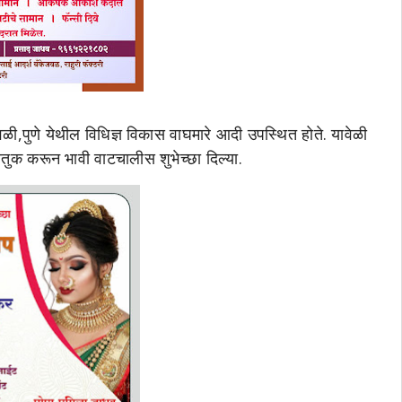
वळी,पुणे येथील विधिज्ञ विकास वाघमारे आदी उपस्थित होते. यावेळी
ौतुक करून भावी वाटचालीस शुभेच्छा दिल्या.