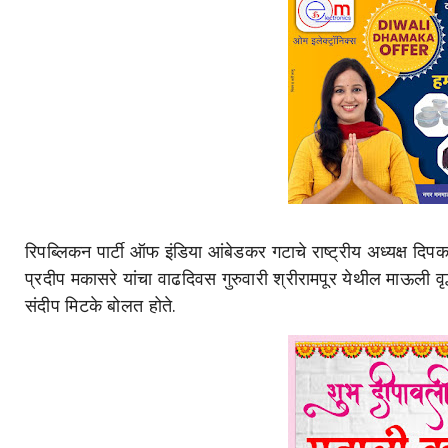
रिपब्लिकन पार्टी ऑफ इंडिया आंबेडकर गटाचे राष्ट्रीय अध्यक्ष दिप
प्रदीप मकासरे यांचा वाढदिवस गुरुवारी श्रीरामपूर येथील माऊली वृद
संदीप मिटके बोलत होते.