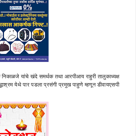
क निकाळजे यांचे खंदे समर्थक तथा आरपीआय राहुरी तालुकाध्यक्ष
्धाश्रम येथे पार पडला प्रसंगी प्रमुख पाहुणे म्हणून डीवायएसपी