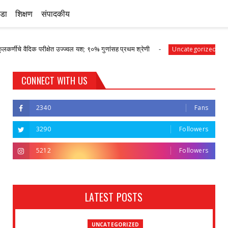
ीडा
शिक्षण
संपादकीय
ीक्षेत उज्ज्वल यश; ९०% गुणांसह प्रथम श्रेणी
पानेगांवात आरोग्य 
Uncategorized
CONNECT WITH US
2340
Fans
3290
Followers
5212
Followers
LATEST POSTS
UNCATEGORIZED