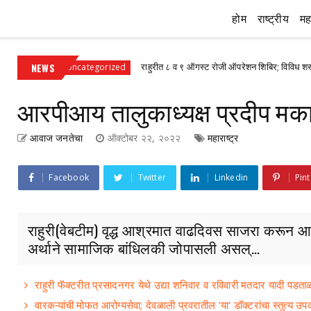
होम
राष्ट्रीय
महा
NEWS
राहुरीत ८ व ९ ऑगस्ट रोजी ऑपरेशन शिबिर; विविध शस्त्रक्रियांवर ३० त
Uncategorized
आरपीआय तालुकाध्यक्ष प्रदीप मक
आवाज जनतेचा
ऑक्टोबर २२, २०२२
महाराष्ट्र
Facebook
Twitter
Linkedin
Pint
राहुरी(वेबटीम) वृद्ध आश्रमात वाढदिवस साजरा करून आरप
अर्थाने सामाजिक बांधिलकी जोपासली असल्...
राहुरी फॅक्टरीत प्रसादनगर येथे उद्या शनिवार व रविवारी मतदार यादी पड
वारकऱ्यांची मोफत आरोग्यसेवा; देवळाली प्रवरातील 'या' डॉक्टरांचा स्तुत्य उप