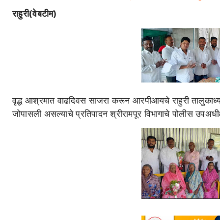
राहुरी(वेबटीम)
वृद्ध आश्रमात वाढदिवस साजरा करून आरपीआयचे राहुरी तालुकाध्यक्
जोपासली असल्याचे प्रतिपादन श्रीरामपूर विभागाचे पोलीस उपअधीक्