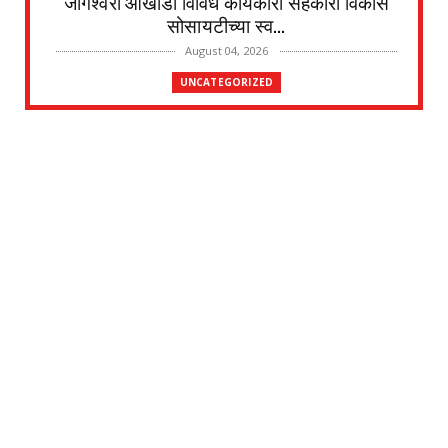
जोगेश्वरी आखाडा विविध कार्यकारी सहकारी विकास
सोसायटीच्या स्व...
August 04, 2026
UNCATEGORIZED
देवळाली प्रवराच्या शेटेवाडी येथील विठ्ठल खांदे यांचे
निधन
August 04, 2026
UNCATEGORIZED
मुकुंद चिलवंत यांनी स्वीकारला अहिल्यानगर जिल्हा
माहिती अधिका...
August 03, 2026
UNCATEGORIZED
देवळाली प्रवरा येथील विधिज्ञ ॲड. प्रकाश संसारे
यांची काँग्रे...
August 03, 2026
UNCATEGORIZED