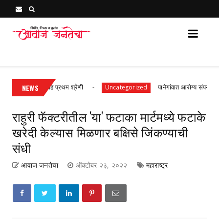
Awaj Janatecha : Breaking News, Latest Marathi News 
श; ९०% गुणांसह प्रथम श्रेणी
NEWS
पानेगांवात आरोग्य संपन्न गाव अभिया
Uncategorized
राहुरी फॅक्टरीतील 'या' फटाका मार्टमध्ये फटाके
खरेदी केल्यास मिळणार बक्षिसे जिंकण्याची
संधी
आवाज जनतेचा
ऑक्टोबर २३, २०२२
महाराष्ट्र