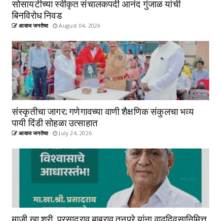
सोसायटीच्या स्वीकृत संचालकपदी आनंद गुंजाळ यांची
बिनविरोध निवड
आवाज जनतेचा
August 04, 2026
संस्कृतीचा जागर; गणेगावच्या वाणी शैक्षणिक संकुलचा भव्य
पायी दिंडी सोहळा उत्साहात
आवाज जनतेचा
July 24, 2026
माजी खा.श्री. प्रसादराव बाबुराव तनपुरे यांना वाढदिवसानिमित्त