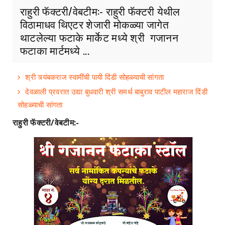
राहुरी फॅक्टरी/वेबटीम:- राहुरी फॅक्टरी येथील
विठामाधव थिएटर शेजारी मोकळ्या जागेत
थाटलेल्या फटाके मार्केट मध्ये श्री गजानन
फटाका मार्टमध्ये ...
श्री त्र्यंबकराज स्वामींची पायी दिंडी सोहळ्याची सांगता
देवळाली प्रवरात उद्या बुधवारी श्री समर्थ बाबुराव पाटील महाराज दिंडी
सोहळ्याची सांगता
राहुरी फॅक्टरी/वेबटीम:-