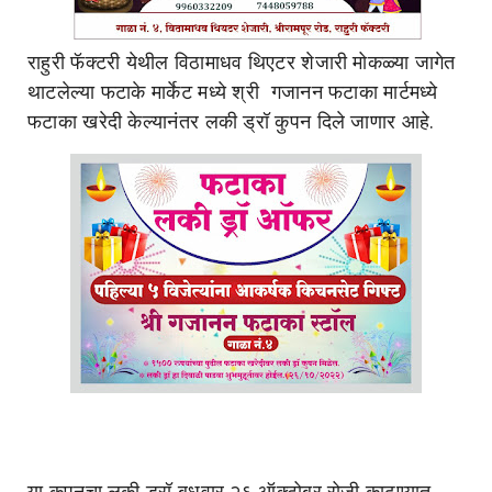
राहुरी फॅक्टरी येथील विठामाधव थिएटर शेजारी मोकळ्या जागेत
थाटलेल्या फटाके मार्केट मध्ये श्री गजानन फटाका मार्टमध्ये
फटाका खरेदी केल्यानंतर लकी ड्रॉ कुपन दिले जाणार आहे.
या कुपनचा लकी ड्रॉ बुधवार २६ ऑक्टोबर रोजी काढण्यात