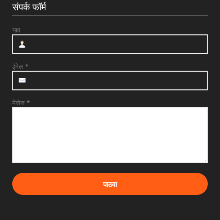
संपर्क फॉर्म
July 29, 2026
UNCATEGORIZED
नाव
देवळाली प्रवरात उद्या बुधवारी श्री समर्थ बाबुराव
पाटील महारा...
July 28, 2026
ईमेल
*
मेसेज
*