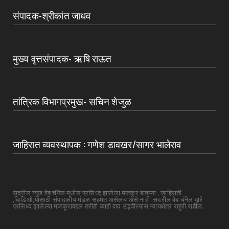
संपादक-श्रीकांत जाधव
मुख्य वृत्तसंपादक- ऋषि राऊत
तांत्रिक विभागप्रमुख- सचिन शेजुळ
जाहिरात व्यवस्थापक : गणेश डावखर/सागर भालेराव
सदरील न्युज वेब चॅनेल मधील प्रसिध्द झालेला मजकूर बातम्या , जाहिराती
,व्हिडिओ,यांसाठी संपादकीय मंडळ सहमत असेलच असे नाही .सदरील वेब चॅनेल द्वारे
प्रसिध्द झालेल्या मजकूराबद्दल तरीही काही वाद उद्भवील्यास न्यायक्षेत्र राहुरी राहील.