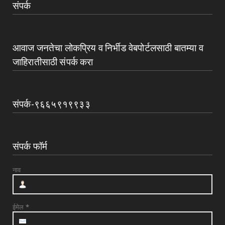
संपर्क
आवाज जनतेचा लोकप्रिय व निर्भीड वेबपोर्टलसाठी बातम्या व
जाहिरातीसाठी संपर्क करा
संपर्क-९६६५९१९९३३
संपर्क फॉर्म
नाव
ईमेल
*