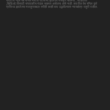
सदरील न्युज वेब चॅनेल मधील प्रसिध्द झालेला मजकूर बातम्या , जाहिराती
,व्हिडिओ,यांसाठी संपादकीय मंडळ सहमत असेलच असे नाही .सदरील वेब चॅनेल द्वारे
प्रसिध्द झालेल्या मजकूराबद्दल तरीही काही वाद उद्भवील्यास न्यायक्षेत्र राहुरी राहील.