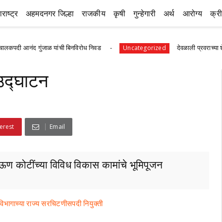
राष्ट्र
अहमदनगर जिल्हा
राजकीय
कृषी
गुन्हेगारी
अर्थ
आरोग्य
क्र
गुंजाळ यांची बिनविरोध निवड
देवळाली प्रवराच्या शेटेवाडी येथील व
Uncategorized
 उद्घाटन
erest
Email
पाऊण कोटींच्या विविध विकास कामांचे भूमिपूजन
 विभागाच्या राज्य सरचिटणीसपदी नियुक्ती