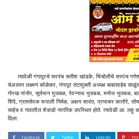
त्यावेळी गंगापूरचे सरपंच सतीश खांडके, चिंचोलीचे सरपंच गणेश 
चेअरमन लक्ष्मण कोळेकर, गंगापूर तंटामुक्ती अध्यक्ष बाबासाहेब साळ
गोरख नांनोर, सूर्यभान भुजबळ, रेवन्नाथ भुजबळ, मनोज भुजबळ, बाळ
शिंदे, ग्रामसेवक रूपाली निर्मळ, अक्षय सावंत, प्रभाकर कातोरे, स
साहेब व गावातील शेकडो नागरिक उपस्थित होते. त्यावेळी आ. लहु कान
दिला.
Facebook
Twitter
Linkedin
Pint