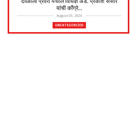
देवळाली प्रवरा येथील विधिज्ञ ॲड. प्रकाश संसारे
यांची काँग्रे...
August 03, 2026
UNCATEGORIZED
देवळाली प्रवरा येथील नर्मदाबाई चोथे यांचे
वृद्धापकाळाने निधन
August 02, 2026
UNCATEGORIZED
दत्तनगर येथे महाराजस्व समाधान शिबिराचे आयोजन
जलसंपदा मंत्र...
July 31, 2026
UNCATEGORIZED
श्री त्र्यंबकराज स्वामींची पायी दिंडी सोहळ्याची
सांगता
July 29, 2026
UNCATEGORIZED