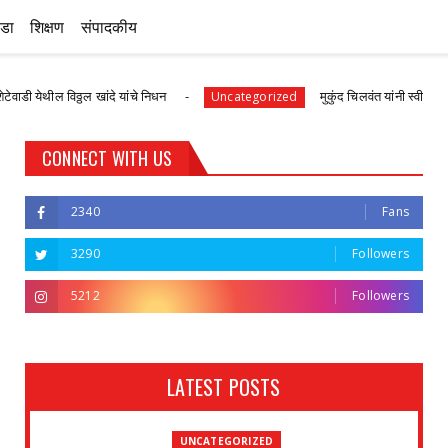
ीडा
शिक्षण
संपादकीय
िठ्ठल खांदे यांचे निधन
मुकुंद चिलवंत यांनी स्वीकारला अहिल्यानगर 
Uncategorized
CONNECT WITH US
2340
Fans
3290
Followers
5212
Followers
LATEST POSTS
UNCATEGORIZED