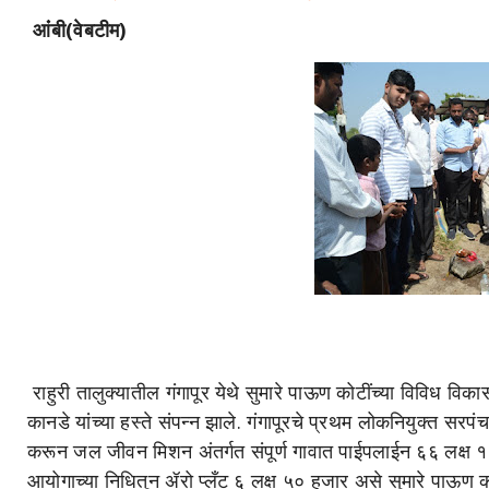
आंंबी(वेबटीम)
राहुरी तालुक्यातील गंगापूर येथे सुमारे पाऊण कोटींच्या विविध वि
कानडे यांच्या हस्ते संपन्न झाले. गंगापूरचे प्रथम लोकनियुक्त सरपंच
करून जल जीवन मिशन अंतर्गत संपूर्ण गावात पाईपलाईन ६६ लक्ष १२ 
आयोगाच्या निधितुन ॲरो प्लँट ६ लक्ष ५० हजार असे सुमारे पाऊण कोट