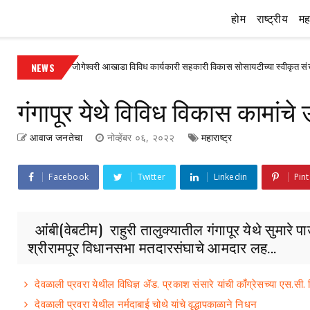
होम
राष्ट्रीय
महा
जोगेश्वरी आखाडा विविध कार्यकारी सहकारी विकास सोसायटीच्या स्वीकृत संचालकपदी आनंद 
NEWS
्हा
गंगापूर येथे विविध विकास कामांचे
आवाज जनतेचा
नोव्हेंबर ०६, २०२२
महाराष्ट्र
Facebook
Twitter
Linkedin
Pint
आंंबी(वेबटीम) राहुरी तालुक्यातील गंगापूर येथे सुमारे 
श्रीरामपूर विधानसभा मतदारसंघाचे आमदार लह...
देवळाली प्रवरा येथील विधिज्ञ ॲड. प्रकाश संसारे यांची काँग्रेसच्या एस.सी.
देवळाली प्रवरा येथील नर्मदाबाई चोथे यांचे वृद्धापकाळाने निधन