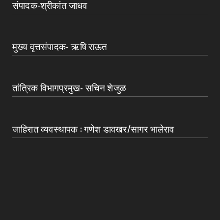
संपादक-श्रीकांत जाधव
मुख्य वृत्तसंपादक- ऋषि राऊत
तांत्रिक विभागप्रमुख- सचिन शेजुळ
जाहिरात व्यवस्थापक : गणेश डावखर/सागर भालेराव