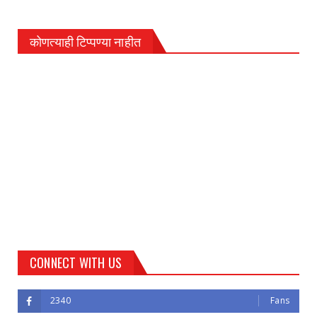
कोणत्याही टिप्पण्‍या नाहीत
CONNECT WITH US
2340
Fans