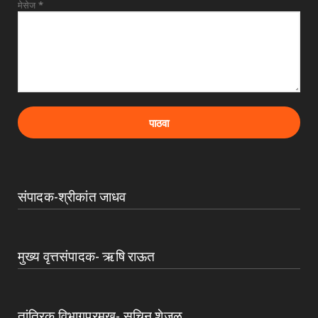
मेसेज
*
संपादक-श्रीकांत जाधव
मुख्य वृत्तसंपादक- ऋषि राऊत
तांत्रिक विभागप्रमुख- सचिन शेजुळ