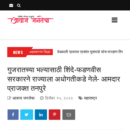
Awaj Janatecha : Breaking News, Latest Marathi News 
खल
NEWS
देवळाली प्रवरात प्रशांत मुसमाडे यांना मारहाण तिघांविरुद्ध राहुरी 
अहमदनगर जिल्हा
गुजरातच्या भल्यासाठी शिंदे-फडणवीस
सरकारने राज्याला अधोगतीकडे नेले- आमदार
प्राजक्त तनपुरे
आवाज जनतेचा
डिसेंबर १५, २०२२
महाराष्ट्र