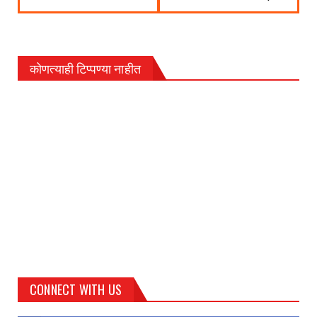
कोणत्याही टिप्पण्‍या नाहीत
CONNECT WITH US