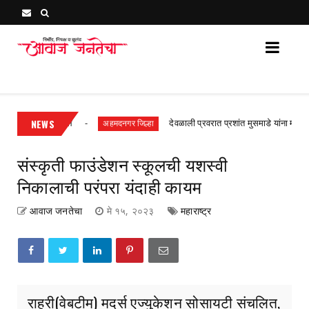
Awaj Janatecha : Breaking News, Latest Marathi News 
ध गुन्हा दाखल
NEWS
देवळाली प्रवरात प्रशांत मुसमाडे यांना मारहाण तिघांविर
अहमदनगर जिल्हा
संस्कृती फाउंडेशन स्कूलची यशस्वी
निकालाची परंपरा यंदाही कायम
आवाज जनतेचा
मे १५, २०२३
महाराष्ट्र
राहुरी(वेबटीम) मदर्स एज्युकेशन सोसायटी संचलित,