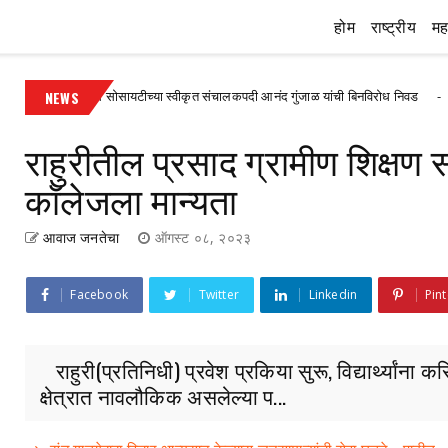
होम
राष्ट्रीय
महा
री विकास सोसायटीच्या स्वीकृत संचालकपदी आनंद गुंजाळ यांची बिनविरोध निवड
NEWS
Uncate
राहुरीतील प्रसाद ग्रामीण शिक्षण
कॉलेजला मान्यता
आवाज जनतेचा
ऑगस्ट ०८, २०२३
Facebook
Twitter
Linkedin
Pint
राहुरी(प्रतिनिधी) प्रवेश प्रकिया सुरू, विद्यार्थ्यांना कर
क्षेत्रात नावलौकिक असलेल्या प...