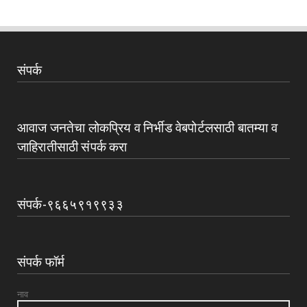
संपर्क
आवाज जनतेचा लोकप्रिय व निर्भीड वेबपोर्टलसाठी बातम्या व
जाहिरातीसाठी संपर्क करा
संपर्क-९६६५९१९९३३
संपर्क फॉर्म
नाव