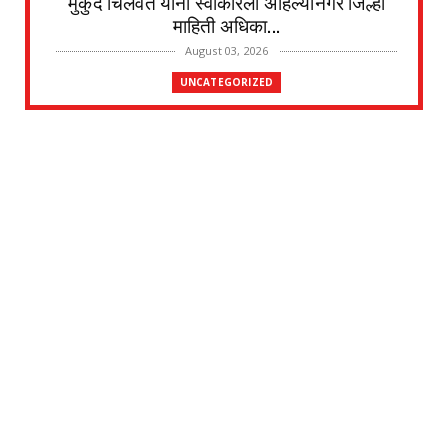
मुकुंद चिलवंत यांनी स्वीकारला अहिल्यानगर जिल्हा
माहिती अधिका...
August 03, 2026
UNCATEGORIZED
देवळाली प्रवरा येथील विधिज्ञ ॲड. प्रकाश संसारे
यांची काँग्रे...
August 03, 2026
UNCATEGORIZED
देवळाली प्रवरा येथील नर्मदाबाई चोथे यांचे
वृद्धापकाळाने निधन
August 02, 2026
UNCATEGORIZED
दत्तनगर येथे महाराजस्व समाधान शिबिराचे आयोजन
जलसंपदा मंत्र...
July 31, 2026
UNCATEGORIZED