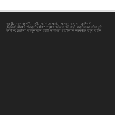
सदरील न्युज वेब चॅनेल मधील प्रसिध्द झालेला मजकूर बातम्या , जाहिराती
,व्हिडिओ,यांसाठी संपादकीय मंडळ सहमत असेलच असे नाही .सदरील वेब चॅनेल द्वारे
प्रसिध्द झालेल्या मजकूराबद्दल तरीही काही वाद उद्भवील्यास न्यायक्षेत्र राहुरी राहील.