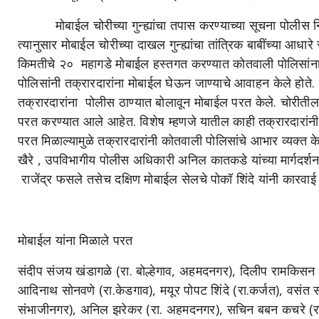
मोबाईल चोरीच्या गुन्ह्यांचा तपास करण्याच्या सूचना पोलीस निरी
त्यानुसार मोबाईल चोरीच्या दाखल गुन्ह्यांचा तांत्रिक बाबींच्या
किमतीचे २० महागडे मोबाईल हस्तगत करण्यात कोतवाली पोलिसांन
पोलिसांनी तक्रारदारांना मोबाईल घेऊन जाण्याचे आवाहन केले होते. 
तक्रारदारांना पोलीस ठाण्यात बोलावून मोबाईल परत केले. चोरीती
परत करण्यात आले आहेत. विशेष म्हणजे यातील काही तक्रारदारांनी
परत मिळाल्यामुळे तक्रारदारांनी कोतवाली पोलिसांचे आभार व्यक्त
खैरे , उपविभागीय पोलीस अधिकारी अनिल कातकडे यांच्या मार्गदर्
राजेंद्र फसले तसेच दक्षिण मोबाईल सेलचे पोकॉ शिंदे यांनी कारवाई
मोबाईल यांना मिळाले परत
संदीप संजय खंडागळे (रा. बोल्हेगाव, अहमदनगर), दिलीप रामकिसन श
आदिनाथ सोनवणे (रा.केडगाव), मयूर पोपट शिंदे (रा.कर्जत), वसं
संभाजीनगर), अनिल झरेकर (रा. अहमदनगर), सचिन बबन कचरे (र