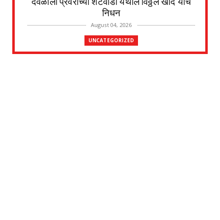
देवळाली प्रवराच्या शेटेवाडी येथील विठ्ठल खांदे यांचे
निधन
August 04, 2026
UNCATEGORIZED
मुकुंद चिलवंत यांनी स्वीकारला अहिल्यानगर जिल्हा
माहिती अधिका...
August 03, 2026
UNCATEGORIZED
देवळाली प्रवरा येथील विधिज्ञ ॲड. प्रकाश संसारे
यांची काँग्रे...
August 03, 2026
UNCATEGORIZED
देवळाली प्रवरा येथील नर्मदाबाई चोथे यांचे
वृद्धापकाळाने निधन
August 02, 2026
UNCATEGORIZED