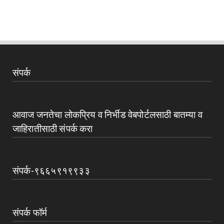
संपर्क
आवाज जनतेचा लोकप्रिय व निर्भीड वेबपोर्टलसाठी बातम्या व
जाहिरातीसाठी संपर्क करा
संपर्क-९६६५९१९९३३
संपर्क फॉर्म