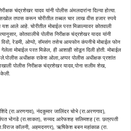
क्षक चंद्रशेखर यादव यांनी पोलीस अंमलदारांना दिल्या होत्या.
 आधारे सखोल तपास करून चोरीतील तब्बल चार लाख वीस हजार रुपये
ा यश आले आहे. चोरीतील मोबाईल परत मिळाल्यावर कोतवाली
त्यानुसार, कोतवालीचे पोलीस निरीक्षक चंद्रशेखर यादव यांनी
ल विवो, रेडमी, ओप्पो, सॅमसंग तसेच आयफोन कंपनीचे मोबाईल फोन
 गेलेला मोबाईल परत मिळेल, ही आशाही सोडून दिली होती. मोबाईल
 केले.पोलीस अधीक्षक राकेश ओला,अप्पर पोलीस अधीक्षक प्रशांत
शनाखाली पोलीस निरीक्षक चंद्रशेखर यादव,पोना सलीम शेख,
 केली.
िंदे (रा.अरणगाव), नंदकुमार जालिंदर चोभे (रा.अरणगाव),
त संपत भोगडे (रा.साकत), सय्यद आरेफशह सलिमशह (रा. छत्रपती
ा.विराज कॉलनी, अहमदनगर), ऋषिकेश बबन महांकाळ (रा.