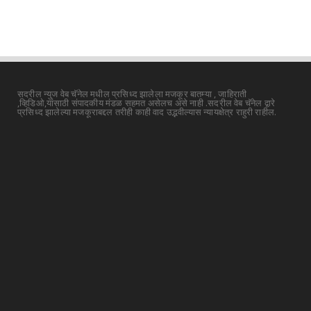
सदरील न्युज वेब चॅनेल मधील प्रसिध्द झालेला मजकूर बातम्या , जाहिराती
,व्हिडिओ,यांसाठी संपादकीय मंडळ सहमत असेलच असे नाही .सदरील वेब चॅनेल द्वारे
प्रसिध्द झालेल्या मजकूराबद्दल तरीही काही वाद उद्भवील्यास न्यायक्षेत्र राहुरी राहील.