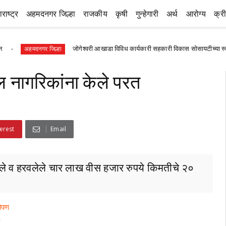
राष्ट्र
अहमदनगर जिल्हा
राजकीय
कृषी
गुन्हेगारी
अर्थ
आरोग्य
क्र
जोगेश्वरी आखाडा विविध कार्यकारी सहकारी विकास सोसायटीच्या स्वीकृत संचालक
मदनगर जिल्हा
 नागरिकांना केले परत
erest
Email
लेले व हरवलेले चार लाख वीस हजार रुपये किमतीचे २०
रोपण