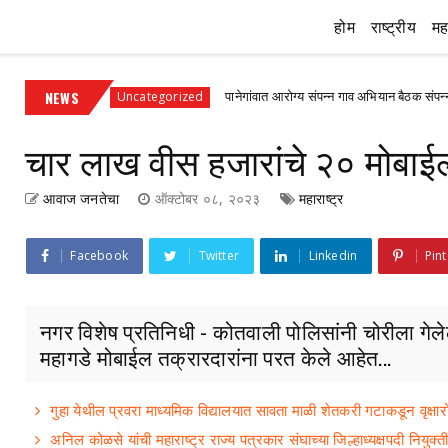
होम
राष्ट्रीय
महा
णी
NEWS
पानेगांवात आरोग्य संपन्न गाव अभियान बैठक संपन्न
Uncategorized
अह
चार लाख वीस हजारांचे २० मोबाईल
आवाज जनतेचा
ऑक्टोबर ०८, २०२३
महाराष्ट्र
Facebook
Twitter
Linkedin
Pint
नगर विशेष प्रतिनिधी - कोतवाली पोलिसांनी चोरीला गे
महागडे मोबाईल तक्रारदारांना परत केले आहेत...
गुहा येथील प्रवरा माध्यमिक विद्यालयात सावता माळी शेतकरी गटाकडून वृक्षा
अनिल कोळसे यांची महाराष्ट्र राज्य पत्रकार संघाच्या जिल्हाध्यक्षपदी नियुक्ती