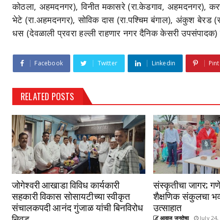
कोठला, अहमदनगर), विनीत मकासरे (रा.केडगाव, अहमदनगर), करण ड
भेटे (रा.अहमदनगर), सोविक दास (रा.पश्चिम बंगाल), अंकुश बेरड (
धस (देवळाली प्रवरा हल्ली राहणार नगर दैनिक केसरी उपसंपादक) 
Facebook
Twitter
Linkedin
Pint
RELATED POSTS
जोगेश्वरी आखाडा विविध कार्यकारी
संस्कृतीचा जागर; गणे
सहकारी विकास सोसायटीच्या स्वीकृत
शैक्षणिक संकुलचा भव
संचालकपदी आनंद गुंजाळ यांची बिनविरोध
उत्साहात
निवड
आवाज जनतेचा
July 24,