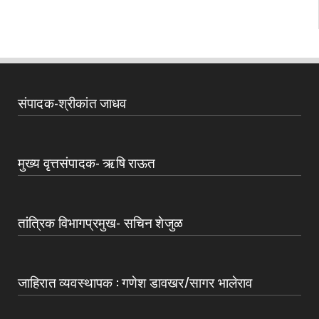
संपादक-श्रीकांत जाधव
मुख्य वृत्तसंपादक- ऋषि राऊत
तांत्रिक विभागप्रमुख- सचिन शेजुळ
जाहिरात व्यवस्थापक : गणेश डावखर/सागर भालेराव