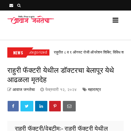
Awaj Janatecha : Breaking News, Latest Marathi News 
NEWS
राहुरीत ८ व ९ ऑगस्ट रोजी ऑपरेशन शिबिर; विविध शस्त्रक्रियांवर 
Uncategorized
राहुरी फॅक्टरी येथील डॉक्टरचा बेलापूर येथे
आढळला मृतदेह
आवाज जनतेचा
फेब्रुवारी १२, २०२४
महाराष्ट्र
राहुरी फॅक्टरी/वेबटीम:- राहुरी फॅक्टरी येथील