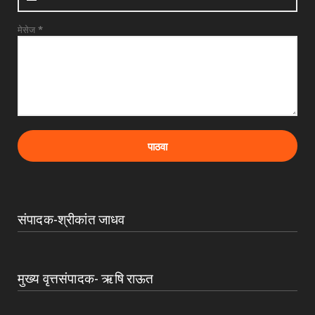
मेसेज
*
संपादक-श्रीकांत जाधव
मुख्य वृत्तसंपादक- ऋषि राऊत