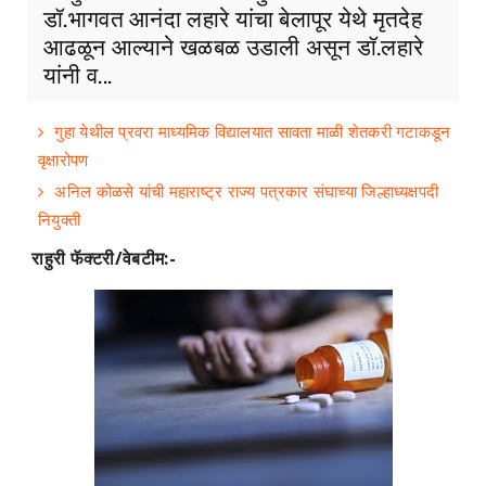
डॉ.भागवत आनंदा लहारे यांचा बेलापूर येथे मृतदेह
आढळून आल्याने खळबळ उडाली असून डॉ.लहारे
यांनी व...
गुहा येथील प्रवरा माध्यमिक विद्यालयात सावता माळी शेतकरी गटाकडून
वृक्षारोपण
अनिल कोळसे यांची महाराष्ट्र राज्य पत्रकार संघाच्या जिल्हाध्यक्षपदी
नियुक्ती
राहुरी फॅक्टरी/वेबटीम:-