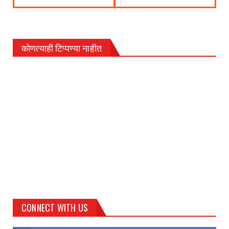
कोणत्याही टिप्पण्‍या नाहीत
CONNECT WITH US