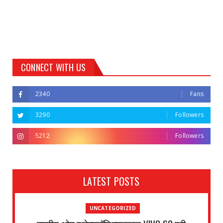
CONNECT WITH US
2340
Fans
3290
Followers
5212
Followers
LATEST POSTS
UNCATEGORIZED