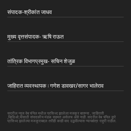
संपादक-श्रीकांत जाधव
मुख्य वृत्तसंपादक- ऋषि राऊत
तांत्रिक विभागप्रमुख- सचिन शेजुळ
जाहिरात व्यवस्थापक : गणेश डावखर/सागर भालेराव
सदरील न्युज वेब चॅनेल मधील प्रसिध्द झालेला मजकूर बातम्या , जाहिराती
,व्हिडिओ,यांसाठी संपादकीय मंडळ सहमत असेलच असे नाही .सदरील वेब चॅनेल द्वारे
प्रसिध्द झालेल्या मजकूराबद्दल तरीही काही वाद उद्भवील्यास न्यायक्षेत्र राहुरी राहील.