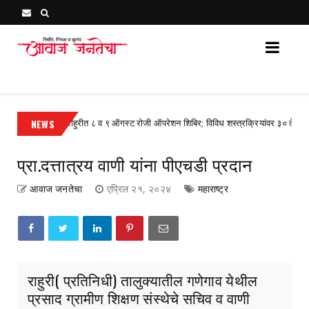
Awaj Janatecha : Breaking News, Latest Marathi News 
NEWS
राहुरीत ८ व ९ ऑगस्ट रोजी ऑपरेशन शिबिर; विविध शस्त्रक्रियांवर ३० ते ४० टक्के सव
rized
प्रा.दत्तात्रय वाणी यांना पीएचडी प्रदान
आवाज जनतेचा
एप्रिल २१, २०२४
महाराष्ट्र
राहुरी( प्रतिनिधी) तालुक्यातील गणेगाव येथील
प्रसाद ग्रामीण शिक्षण संस्थेचे सचिव व वाणी