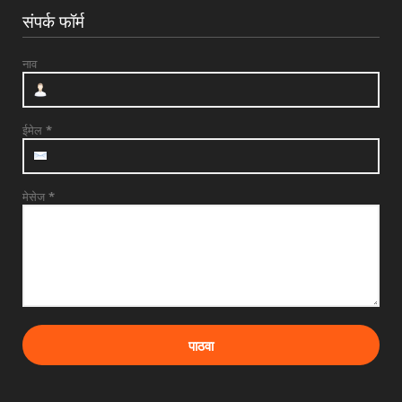
वृद्धापकाळाने निधन
संपर्क फॉर्म
August 02, 2026
UNCATEGORIZED
नाव
दत्तनगर येथे महाराजस्व समाधान शिबिराचे आयोजन
जलसंपदा मंत्र...
July 31, 2026
ईमेल
*
मेसेज
*