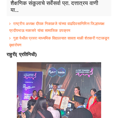
शैक्षणिक संकुलाचे सर्वेसर्वा प्रा. दत्तात्रय वाणी
या...
राष्ट्रीय अध्यक्ष दीपक निकाळजे यांच्या वाढदिवसानिमित्त जिल्हाध्यक्ष
प्रदीपभाऊ मकासरे यांचा सामाजिक उपक्रम
गुहा येथील प्रवरा माध्यमिक विद्यालयात सावता माळी शेतकरी गटाकडून
वृक्षारोपण
राहुरी( प्रतिनिधी)