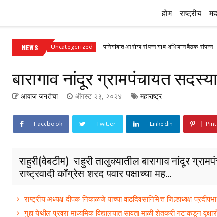
होम
राष्ट्रीय
महा
ी
NEWS
पानेगांवात आरोग्य संपन्न गाव अभियान बैठक संपन्न
Uncategorized
अहमद
बारागाव नांदूर ग्रामपंचायत सदस्
आवाज जनतेचा
ऑगस्ट २३, २०२४
महाराष्ट्र
Facebook
Twitter
Linkedin
Pint
राहुरी(वेबटीम) राहुरी तालुक्यातील बारागाव नांदूर ग्र
राष्ट्रवादी काँग्रेस शरद पवार पक्षाच्या मह...
राष्ट्रीय अध्यक्ष दीपक निकाळजे यांच्या वाढदिवसानिमित्त जिल्हाध्यक्ष प्र
गुहा येथील प्रवरा माध्यमिक विद्यालयात सावता माळी शेतकरी गटाकडून वृक्षा