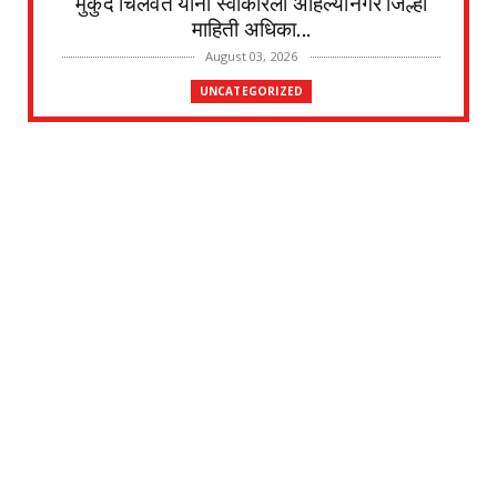
मुकुंद चिलवंत यांनी स्वीकारला अहिल्यानगर जिल्हा
माहिती अधिका...
August 03, 2026
UNCATEGORIZED
देवळाली प्रवरा येथील विधिज्ञ ॲड. प्रकाश संसारे
यांची काँग्रे...
August 03, 2026
UNCATEGORIZED
देवळाली प्रवरा येथील नर्मदाबाई चोथे यांचे
वृद्धापकाळाने निधन
August 02, 2026
UNCATEGORIZED
दत्तनगर येथे महाराजस्व समाधान शिबिराचे आयोजन
जलसंपदा मंत्र...
July 31, 2026
UNCATEGORIZED