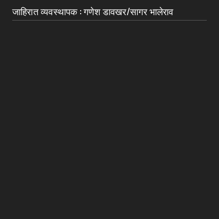
जाहिरात व्यवस्थापक : गणेश डावखर/सागर भालेराव