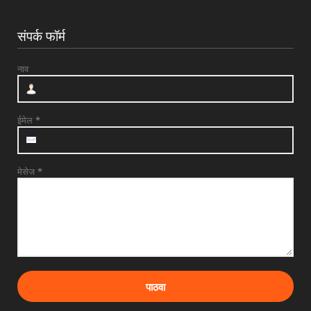
संपर्क फॉर्म
नाव
ईमेल
*
मेसेज
*