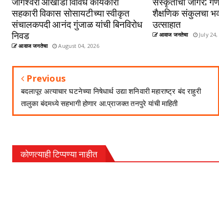
जोगेश्वरी आखाडा विविध कार्यकारी
संस्कृतीचा जागर; गणे
सहकारी विकास सोसायटीच्या स्वीकृत
शैक्षणिक संकुलचा भव
संचालकपदी आनंद गुंजाळ यांची बिनविरोध
उत्साहात
निवड
आवाज जनतेचा
July 24,
आवाज जनतेचा
August 04, 2026
Previous
बदलापूर अत्याचार घटनेच्या निषेधार्थ उद्या शनिवारी महाराष्ट्र बंद राहुरी
तालुका बंदमध्ये सहभागी होणार आ.प्राजक्त तनपुरे यांची माहिती
कोणत्याही टिप्पण्‍या नाहीत