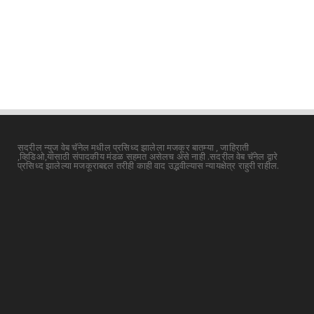
सदरील न्युज वेब चॅनेल मधील प्रसिध्द झालेला मजकूर बातम्या , जाहिराती
,व्हिडिओ,यांसाठी संपादकीय मंडळ सहमत असेलच असे नाही .सदरील वेब चॅनेल द्वारे
प्रसिध्द झालेल्या मजकूराबद्दल तरीही काही वाद उद्भवील्यास न्यायक्षेत्र राहुरी राहील.