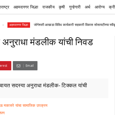
राष्ट्र
अहमदनगर जिल्हा
राजकीय
कृषी
गुन्हेगारी
अर्थ
आरोग्य
क्र
जोगेश्वरी आखाडा विविध कार्यकारी सहकारी विकास सोसायटीच्या स्वीकृत संचालकप
नगर जिल्हा
या अनुराधा मंडलीक यांची निवड
erest
Email
ामपंचायत सदस्या अनुराधा मंडलीक- टिक्कल यांची
दीपभाऊ मकासरे यांचा सामाजिक उपक्रम
रोपण