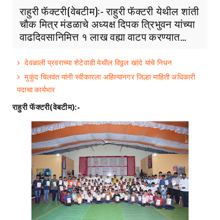
राहुरी फॅक्टरी(वेबटीम):- राहुरी फॅक्टरी येथील शांती
चौक मित्र मंडळाचे अध्यक्ष दिपक त्रिभुवन यांच्या
वाढदिवसानिमित्त १ लाख वह्या वाटप करण्यात...
देवळाली प्रवराच्या शेटेवाडी येथील विठ्ठल खांदे यांचे निधन
मुकुंद चिलवंत यांनी स्वीकारला अहिल्यानगर जिल्हा माहिती अधिकारी
पदाचा कार्यभार
राहुरी फॅक्टरी(वेबटीम):-