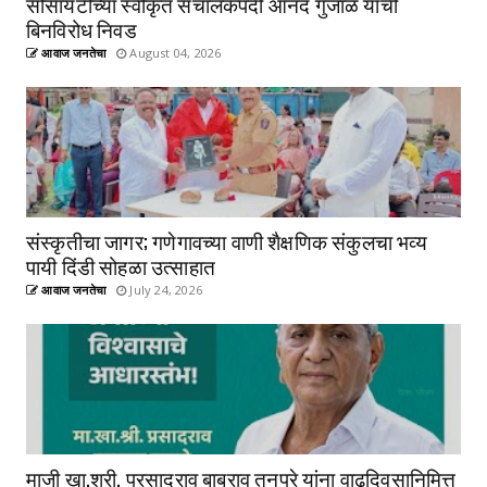
सोसायटीच्या स्वीकृत संचालकपदी आनंद गुंजाळ यांची
बिनविरोध निवड
आवाज जनतेचा
August 04, 2026
संस्कृतीचा जागर; गणेगावच्या वाणी शैक्षणिक संकुलचा भव्य
पायी दिंडी सोहळा उत्साहात
आवाज जनतेचा
July 24, 2026
माजी खा.श्री. प्रसादराव बाबुराव तनपुरे यांना वाढदिवसानिमित्त