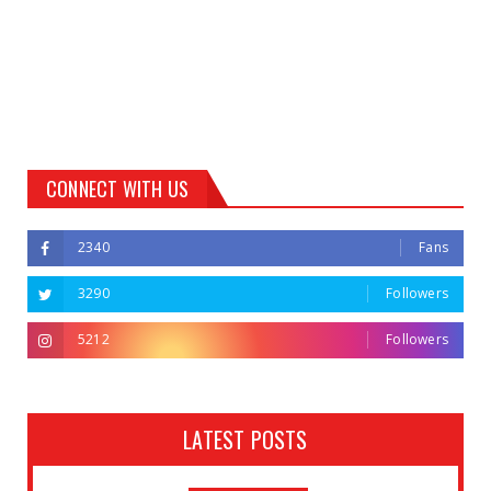
CONNECT WITH US
2340
Fans
3290
Followers
5212
Followers
LATEST POSTS