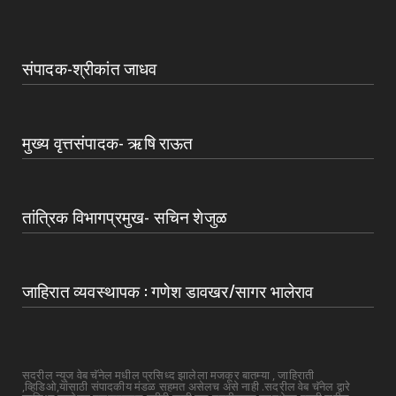
संपादक-श्रीकांत जाधव
मुख्य वृत्तसंपादक- ऋषि राऊत
तांत्रिक विभागप्रमुख- सचिन शेजुळ
जाहिरात व्यवस्थापक : गणेश डावखर/सागर भालेराव
सदरील न्युज वेब चॅनेल मधील प्रसिध्द झालेला मजकूर बातम्या , जाहिराती
,व्हिडिओ,यांसाठी संपादकीय मंडळ सहमत असेलच असे नाही .सदरील वेब चॅनेल द्वारे