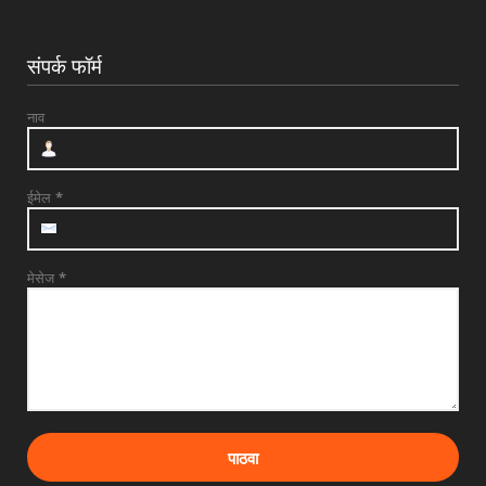
श्री त्र्यंबकराज स्वामींची पायी दिंडी सोहळ्याची
सांगता
संपर्क फॉर्म
July 29, 2026
UNCATEGORIZED
नाव
देवळाली प्रवरात उद्या बुधवारी श्री समर्थ बाबुराव
पाटील महारा...
July 28, 2026
ईमेल
*
मेसेज
*