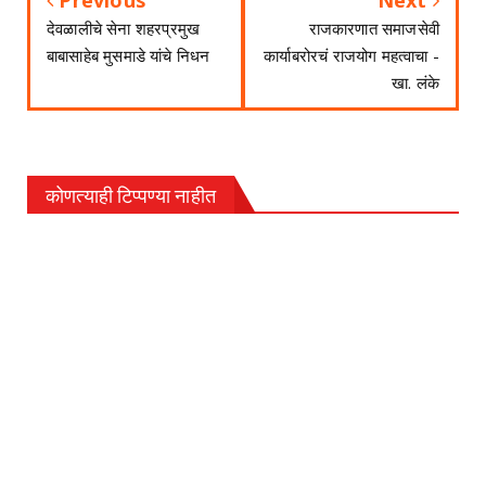
Previous
Next
देवळालीचे सेना शहरप्रमुख
राजकारणात समाजसेवी
बाबासाहेब मुसमाडे यांचे निधन
कार्याबरोरचं राजयोग महत्वाचा -
खा. लंके
कोणत्याही टिप्पण्‍या नाहीत