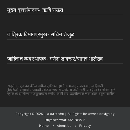
मुख्य वृत्तसंपादक- ऋषि राऊत
तांत्रिक विभागप्रमुख- सचिन शेजुळ
जाहिरात व्यवस्थापक : गणेश डावखर/सागर भालेराव
सदरील न्युज वेब चॅनेल मधील प्रसिध्द झालेला मजकूर बातम्या , जाहिराती
,व्हिडिओ,यांसाठी संपादकीय मंडळ सहमत असेलच असे नाही .सदरील वेब चॅनेल द्वारे
प्रसिध्द झालेल्या मजकूराबद्दल तरीही काही वाद उद्भवील्यास न्यायक्षेत्र राहुरी राहील.
Copyright ©
2026 | आवाज जनतेचा | All Rights Reserved design by
Dnyaneshwar 7020583508
Home
About Us
Privacy