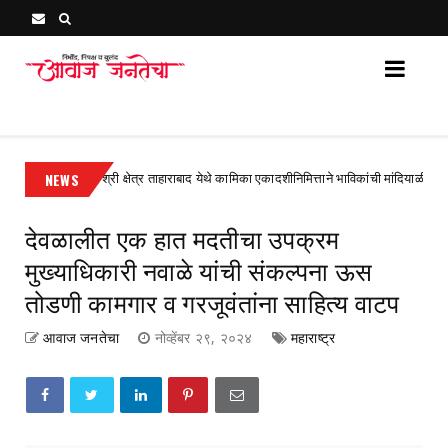
Awaj Janatecha : Breaking News, Latest Marathi News 
NEWS
श्री क्षेत्र ताहाराबाद येथे कामिका एकादशीनिमित्ताने भाविकांची मांदियाळी
gorized
अहम
देवळालीत एक हात मदतीचा उपक्रम
मुख्याधिकारी नवाळे यांची संकल्पना ऊस
तोडणी कामगार व गरजूवंतांना साहित्य वाटप
आवाज जनतेचा
नोव्हेंबर २९, २०२४
महाराष्ट्र