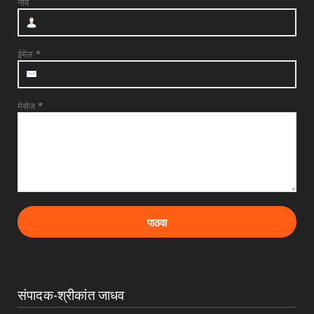
नाव
श्री त्र्यंबकराज स्वामींची पायी दिंडी सोहळ्याची
सांगता
July 29, 2026
ईमेल
*
मेसेज
*
संपादक-श्रीकांत जाधव