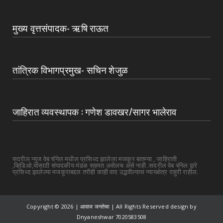
मुख्य वृत्तसंपादक- ऋषि राऊत
तांत्रिक विभागप्रमुख- सचिन शेजुळ
जाहिरात व्यवस्थापक : गणेश डावखर/सागर भालेराव
सदरील न्युज वेब चॅनेल मधील प्रसिध्द झालेला मजकूर बातम्या , जाहिराती
,व्हिडिओ,यांसाठी संपादकीय मंडळ सहमत असेलच असे नाही .सदरील वेब चॅनेल द्वारे
प्रसिध्द झालेल्या मजकूराबद्दल तरीही काही वाद उद्भवील्यास न्यायक्षेत्र राहुरी राहील.
Copyright ©
2026 | आवाज जनतेचा | All Rights Reserved design by
Dnyaneshwar 7020583508