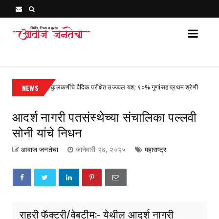
Awaj Janatecha : Breaking News, Latest Marathi News 
राच्या आदित्य कुलकर्णीचे वैदिक परीक्षेत उज्ज्वल यश; ९०% गुणांसह प्रथम श्रेणी
NEWS
Uncat
आदर्श नागरी पतसंस्थेच्या संचालिका पल्लवी
सोनी यांचे निधन
आवाज जनतेचा
जानेवारी २७, २०२५
महाराष्ट्र
राहुरी फॅक्टरी/वेबटीम:- येथील आदर्श नागरी