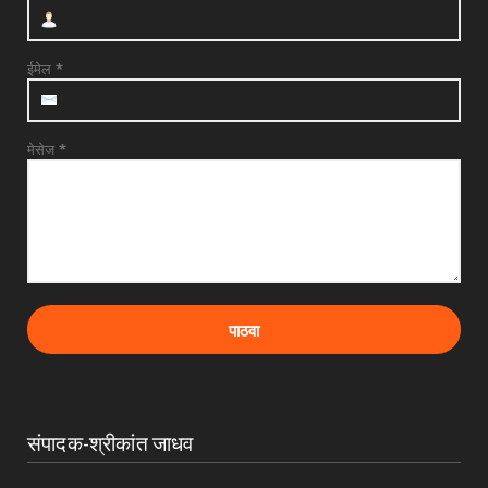
श्री त्र्यंबकराज स्वामींची पायी दिंडी सोहळ्याची
सांगता
July 29, 2026
ईमेल
*
मेसेज
*
संपादक-श्रीकांत जाधव