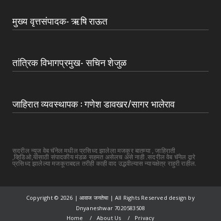
मुख्य वृत्तसंपादक- ऋषि राऊत
तांत्रिक विभागप्रमुख- सचिन शेजुळ
जाहिरात व्यवस्थापक : गणेश डावखर/सागर भालेराव
सदरील न्युज वेब चॅनेल मधील प्रसिध्द झालेला मजकूर बातम्या , जाहिराती
,व्हिडिओ,यांसाठी संपादकीय मंडळ सहमत असेलच असे नाही .सदरील वेब चॅनेल द्वारे
प्रसिध्द झालेल्या मजकूराबद्दल तरीही काही वाद उद्भवील्यास न्यायक्षेत्र राहुरी राहील.
Copyright ©
2026 | आवाज जनतेचा | All Rights Reserved design by
Dnyaneshwar 7020583508
Home
About Us
Privacy