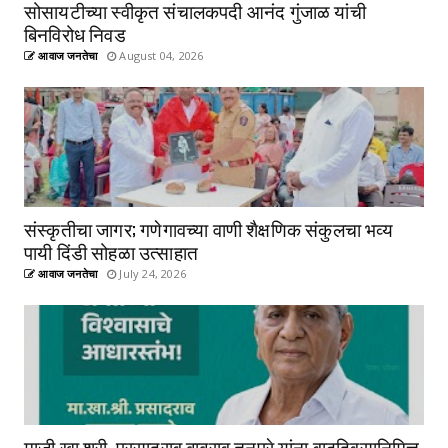
सोसायटीच्या स्वीकृत संचालकपदी आनंद गुंजाळ यांची
बिनविरोध निवड
आवाज जनतेचा
August 04, 2026
संस्कृतीचा जागर; गणेगावच्या वाणी शैक्षणिक संकुलचा भव्य
पायी दिंडी सोहळा उत्साहात
आवाज जनतेचा
July 24, 2026
माजी खा.श्री. प्रसादराव बाबुराव तनपुरे यांना वाढदिवसानिमित्त