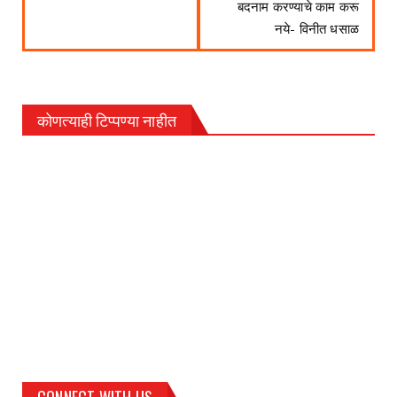
बदनाम करण्याचे काम करू
नये- विनीत धसाळ
कोणत्याही टिप्पण्‍या नाहीत