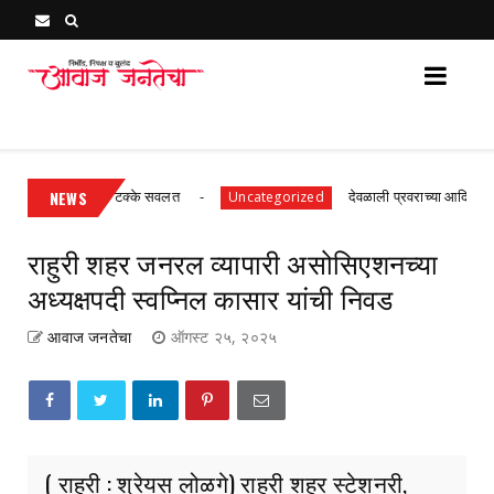
Awaj Janatecha : Breaking News, Latest Marathi News 
ियांवर ३० ते ४० टक्के सवलत
NEWS
देवळाली प्रवराच्या आदित्य कुलकर्णी
Uncategorized
राहुरी शहर जनरल व्यापारी असोसिएशनच्या
अध्यक्षपदी स्वप्निल कासार यांची निवड
आवाज जनतेचा
ऑगस्ट २५, २०२५
( राहुरी : श्रेयस लोळगे) राहुरी शहर स्टेशनरी,