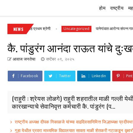
होम
राष्ट्रीय
महा
 ९०% गुणांसह प्रथम श्रेणी
NEWS
पानेगांवात आरोग्य संपन्न गाव अभियान
Uncategorized
कै. पांडुरंग आनंदा राऊत यांचे दु
आवाज जनतेचा
सप्टेंबर ०९, २०२५
Facebook
Twitter
Linkedin
Pint
(राहुरी : श्रेयस लोळगे) राहुरी शहरातील माळी गल्ली य
कारखान्याचे सेवानिवृत्त कर्मचारी कै. पांडुरंग (प...
राष्ट्रीय अध्यक्ष दीपक निकाळजे यांच्या वाढदिवसानिमित्त जिल्हाध्यक्ष प्र
गुहा येथील प्रवरा माध्यमिक विद्यालयात सावता माळी शेतकरी गटाकडून वृक्षा