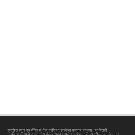
श्री त्र्यंबकराज स्वामींची पायी दिंडी सोहळ्याची
सांगता
July 29, 2026
UNCATEGORIZED
देवळाली प्रवरात उद्या बुधवारी श्री समर्थ बाबुराव
पाटील महारा...
July 28, 2026
सदरील न्युज वेब चॅनेल मधील प्रसिध्द झालेला मजकूर बातम्या , जाहिराती
,व्हिडिओ,यांसाठी संपादकीय मंडळ सहमत असेलच असे नाही .सदरील वेब चॅनेल द्वारे