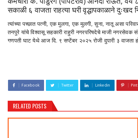
कर्मचारी कै. पांडुरंग (पोपटराव) आनंदा राऊत, वय ८
सकाळी ६ वाजता राहत्या घरी वृद्धापकाळाने दुःखद
त्यांच्या पच्छात पत्नी, एक मुलगा, एक मुलगी, सुना, नातू असा पर
तनपुरे यांचे विश्वासू सहकारी राहुरी नगरपरिषदेचे माजी नगरसेवक संद
गणपती घाट येथे आज दि. ९ सप्टेंबर २०२५ रोजी दुपारी ३ वाजता ह
Facebook
Twitter
Linkedin
Pint
RELATED POSTS