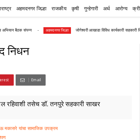
राष्ट्र
अहमदनगर जिल्हा
राजकीय
कृषी
गुन्हेगारी
अर्थ
आरोग्य
क्र
 बैठक संपन्न
जोगेश्वरी आखाडा विविध कार्यकारी सहकारी विकास सोसा
अहमदनगर जिल्हा
ःखद निधन
erest
Email
ेथील रहिवाशी तसेच डॉ. तनपुरे सहकारी साखर
दीपभाऊ मकासरे यांचा सामाजिक उपक्रम
रोपण