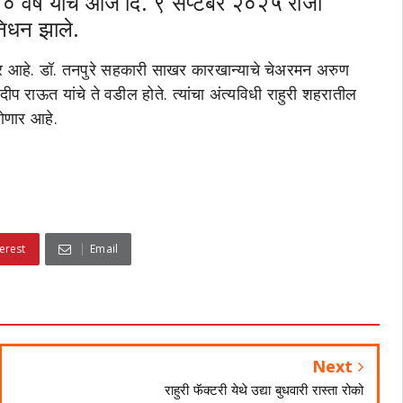
० वर्षे यांचे आज दि. ९ सप्टेंबर २०२५ रोजी
 निधन झाले.
िवार आहे. डॉ. तनपुरे सहकारी साखर कारखान्याचे चेअरमन अरुण
ीप राऊत यांचे ते वडील होते. त्यांचा अंत्यविधी राहुरी शहरातील
ोणार आहे.
erest
Email
Next
राहुरी फॅक्टरी येथे उद्या बुधवारी रास्ता रोको