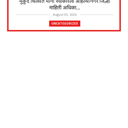
मुकुंद चिलवंत यांनी स्वीकारला अहिल्यानगर जिल्हा
माहिती अधिका...
August 03, 2026
UNCATEGORIZED
देवळाली प्रवरा येथील विधिज्ञ ॲड. प्रकाश संसारे
यांची काँग्रे...
August 03, 2026
UNCATEGORIZED
देवळाली प्रवरा येथील नर्मदाबाई चोथे यांचे
वृद्धापकाळाने निधन
August 02, 2026
UNCATEGORIZED
दत्तनगर येथे महाराजस्व समाधान शिबिराचे आयोजन
जलसंपदा मंत्र...
July 31, 2026
UNCATEGORIZED