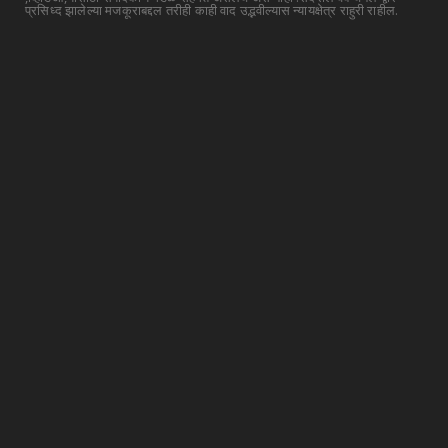
प्रसिध्द झालेल्या मजकूराबद्दल तरीही काही वाद उद्भवील्यास न्यायक्षेत्र राहुरी राहील.