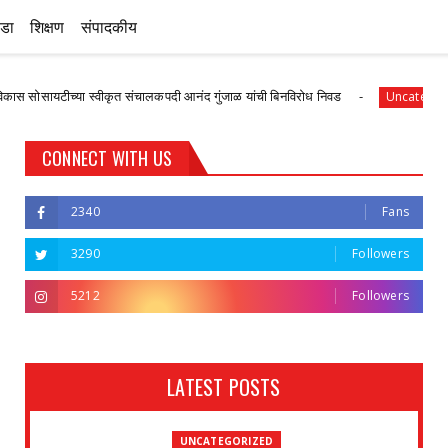
ीडा
शिक्षण
संपादकीय
यटीच्या स्वीकृत संचालकपदी आनंद गुंजाळ यांची बिनविरोध निवड
Uncategorized
CONNECT WITH US
2340
Fans
3290
Followers
5212
Followers
LATEST POSTS
UNCATEGORIZED