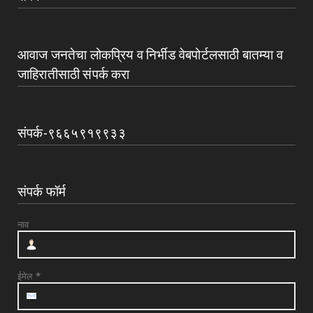
आवाज जनतेचा लोकप्रिय व निर्भीड वेबपोर्टलसाठी बातम्या व
जाहिरातीसाठी संपर्क करा
संपर्क-९६६५९१९९३३
संपर्क फॉर्म
नाव
ईमेल
*