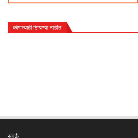
कोणत्याही टिप्पण्‍या नाहीत
संपर्क