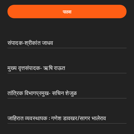
संपादक-श्रीकांत जाधव
मुख्य वृत्तसंपादक- ऋषि राऊत
तांत्रिक विभागप्रमुख- सचिन शेजुळ
जाहिरात व्यवस्थापक : गणेश डावखर/सागर भालेराव