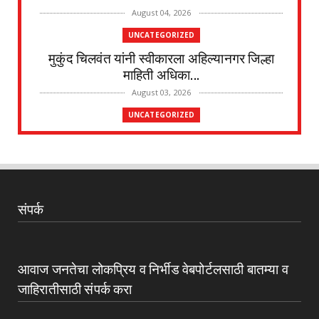
August 04, 2026
UNCATEGORIZED
मुकुंद चिलवंत यांनी स्वीकारला अहिल्यानगर जिल्हा
माहिती अधिका...
August 03, 2026
UNCATEGORIZED
देवळाली प्रवरा येथील विधिज्ञ ॲड. प्रकाश संसारे
यांची काँग्रे...
August 03, 2026
UNCATEGORIZED
संपर्क
देवळाली प्रवरा येथील नर्मदाबाई चोथे यांचे
वृद्धापकाळाने निधन
August 02, 2026
आवाज जनतेचा लोकप्रिय व निर्भीड वेबपोर्टलसाठी बातम्या व
UNCATEGORIZED
जाहिरातीसाठी संपर्क करा
दत्तनगर येथे महाराजस्व समाधान शिबिराचे आयोजन
जलसंपदा मंत्र...