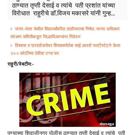
ठाण्यात तृप्ती देसाई व त्यांचे पती प्रशांत यांच्या
विरोधात राहुरीचे डाॅ.विजय मकासरे यांनी गुन्ह...
जंतर-मंतर येथील विद्यार्थ्यांवरील लाठीमाराचा निषेध; मानव अधिकार
संरक्षण समितीकडून जिल्हाधिकाऱ्यांना निवेदन
विश्वास व पारदर्शकतेवर शिक्कामोर्तब! साई आदर्श मल्टीस्टेटने केला
२०० कोटींच्या ठेवीचा टप्पा पार
राहुरी/वेबटीम:-
पुण्याच्या शिवाजीनगर पोलीस ठाण्यात तृप्ती देसाई व त्यांचे पती