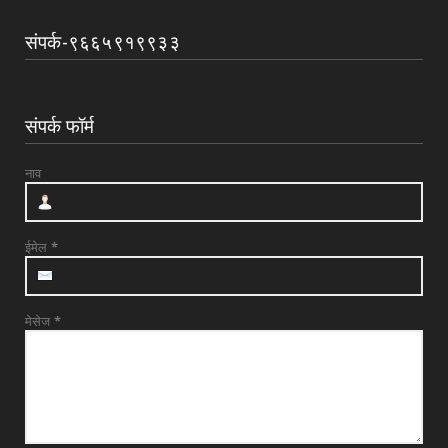
July 31, 2026
संपर्क-९६६५९१९९३३
UNCATEGORIZED
श्री त्र्यंबकराज स्वामींची पायी दिंडी सोहळ्याची
सांगता
संपर्क फॉर्म
July 29, 2026
UNCATEGORIZED
नाव
देवळाली प्रवरात उद्या बुधवारी श्री समर्थ बाबुराव
पाटील महारा...
July 28, 2026
ईमेल
*
मेसेज
*