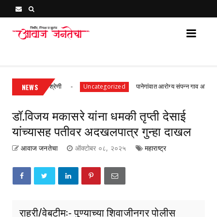
Awaj Janatecha : Breaking News, Latest Marathi News 
ुणांसह प्रथम श्रेणी
NEWS
पानेगांवात आरोग्य संपन्न गाव अभियान बैठक 
Uncategorized
डॉ.विजय मकासरे यांना धमकी तृप्ती देसाई
यांच्यासह पतीवर अदखलपात्र गुन्हा दाखल
आवाज जनतेचा
ऑक्टोबर ०८, २०२५
महाराष्ट्र
राहुरी/वेबटीम:- पुण्याच्या शिवाजीनगर पोलीस