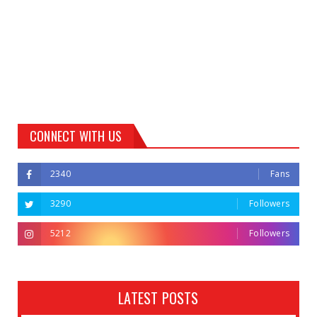
CONNECT WITH US
2340
Fans
3290
Followers
5212
Followers
LATEST POSTS