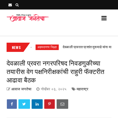
Awaj Janatecha : Breaking News, Latest Marathi News 
 गुन्हा दाखल
NEWS
देवळाली प्रवरात प्रशांत मुसमाडे यांना मारहाण तिघांविरुद
अहमदनगर जिल्हा
देवळाली प्रवरा नगरपरिषद निवडणुकीच्या
तयारीस वेग पक्षनिरीक्षकांची राहुरी फॅक्टरीत
आढावा बैठक
आवाज जनतेचा
नोव्हेंबर ०३, २०२५
महाराष्ट्र