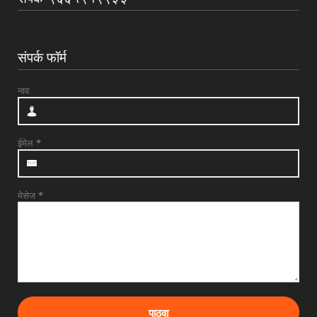
UNCATEGORIZED
मुकुंद चिलवंत यांनी स्वीकारला अहिल्यानगर जिल्हा
माहिती अधिका...
संपर्क फॉर्म
August 03, 2026
UNCATEGORIZED
नाव
देवळाली प्रवरा येथील विधिज्ञ ॲड. प्रकाश संसारे
यांची काँग्रे...
August 03, 2026
ईमेल
*
मेसेज
*