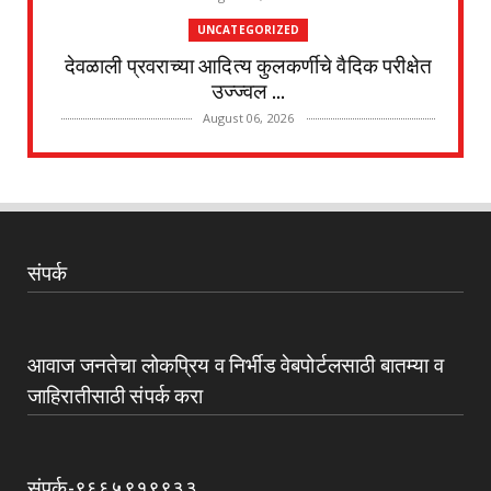
UNCATEGORIZED
देवळाली प्रवराच्या आदित्य कुलकर्णीचे वैदिक परीक्षेत
उज्ज्वल ...
August 06, 2026
UNCATEGORIZED
पानेगांवात आरोग्य संपन्न गाव अभियान बैठक संपन्न
August 04, 2026
अहमदनगर जिल्हा
संपर्क
जोगेश्वरी आखाडा विविध कार्यकारी सहकारी विकास
सोसायटीच्या स्व...
August 04, 2026
आवाज जनतेचा लोकप्रिय व निर्भीड वेबपोर्टलसाठी बातम्या व
UNCATEGORIZED
जाहिरातीसाठी संपर्क करा
देवळाली प्रवराच्या शेटेवाडी येथील विठ्ठल खांदे यांचे
निधन
August 04, 2026
संपर्क-९६६५९१९९३३