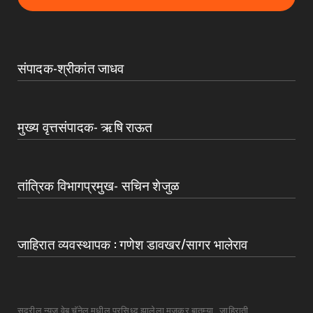
संपादक-श्रीकांत जाधव
मुख्य वृत्तसंपादक- ऋषि राऊत
तांत्रिक विभागप्रमुख- सचिन शेजुळ
जाहिरात व्यवस्थापक : गणेश डावखर/सागर भालेराव
सदरील न्युज वेब चॅनेल मधील प्रसिध्द झालेला मजकूर बातम्या , जाहिराती