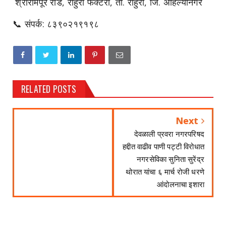
श्रीरामपूर रोड, राहुरी फॅक्टरी, ता. राहुरी, जि. अहिल्यानगर
📞 संपर्क: ८३९०२१९१९८
RELATED POSTS
Next
देवळाली प्रवरा नगरपरिषद
हद्दीत वाढीव पाणी पट्टी विरोधात
नगरसेविका सुनिता सुरेंद्र
थोरात यांचा ६ मार्च रोजी धरणे
आंदोलनाचा इशारा