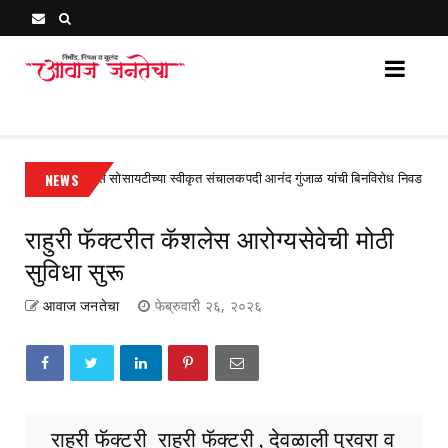
Awaj Janatecha : Breaking News, Latest Marathi News 
री सहकारी विकास सोसायटीच्या स्वीकृत संचालकपदी आनंद गुंजाळ यांची बिनविरोध निवड
NEWS
U
राहुरी फॅक्टरीत कॅशलेस आरोग्यसेवेची मोठी
सुविधा सुरू
आवाज जनतेचा
फेब्रुवारी २६, २०२६
राहुरी फॅक्टरी राहुरी फॅक्टरी , देवळाली प्रवरा व