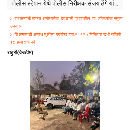
पोलीस स्टेशन येथे पोलीस निरीक्षक संजय ठेंगे यां...
वारकऱ्यांची मोफत आरोग्यसेवा; देवळाली प्रवरातील 'या' डॉक्टरांचा स्तुत्य
उपक्रम
शिक्षणासाठी अनाथ मुलीला मदतीचा हात.* 📌*5 मिनिटांत उभी राहिली
15 हजारांची फी
राहुरी(वेबटीम)