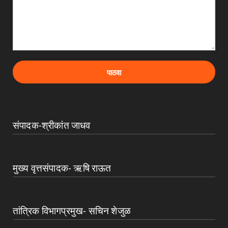
संपादक-श्रीकांत जाधव
मुख्य वृत्तसंपादक- ऋषि राऊत
तांत्रिक विभागप्रमुख- सचिन शेजुळ