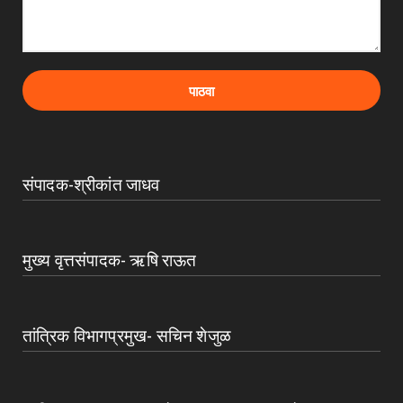
संपादक-श्रीकांत जाधव
मुख्य वृत्तसंपादक- ऋषि राऊत
तांत्रिक विभागप्रमुख- सचिन शेजुळ