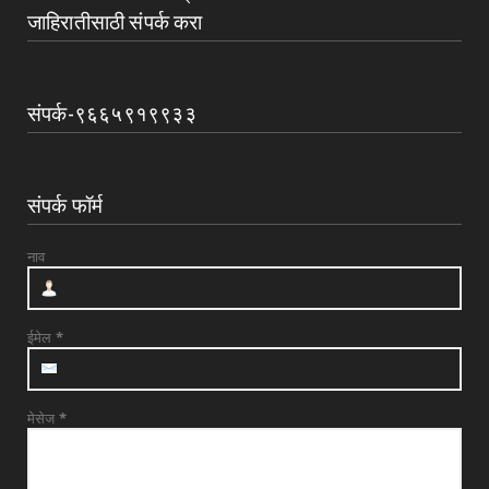
जाहिरातीसाठी संपर्क करा
देवळाली प्रवराच्या शेटेवाडी येथील विठ्ठल खांदे यांचे
निधन
August 04, 2026
संपर्क-९६६५९१९९३३
UNCATEGORIZED
मुकुंद चिलवंत यांनी स्वीकारला अहिल्यानगर जिल्हा
माहिती अधिका...
संपर्क फॉर्म
August 03, 2026
UNCATEGORIZED
नाव
देवळाली प्रवरा येथील विधिज्ञ ॲड. प्रकाश संसारे
यांची काँग्रे...
August 03, 2026
ईमेल
*
मेसेज
*