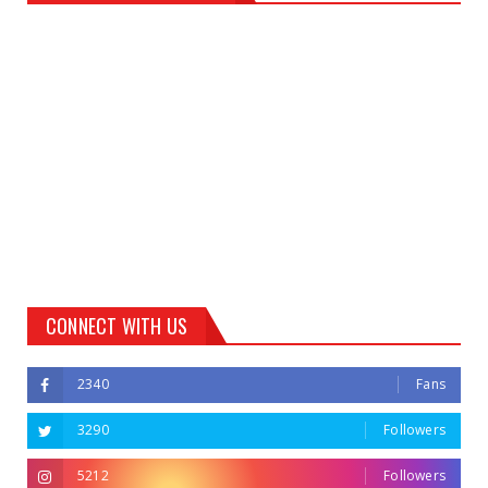
CONNECT WITH US
2340
Fans
3290
Followers
5212
Followers