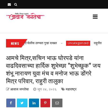
Awaj Janatecha : Breaking News, Latest Marathi News 
िघांविरुद्ध राहुरी पोलीस ठाण्यात गुन्हा दाखल
NEWS
राहुरीत ओम इलेक्ट्
Uncategorized
आमचे मित्र,सचिन भाऊ घोरपडे यांना
वाढदिवसाच्या हार्दिक शुभेच्छा *शुभेच्छुक* जय
शंभू नारायण युवा मंच व मनोज भाऊ डोंगरे
मित्र परिवार, राहुरी तालुका
आवाज जनतेचा
जून २४, २०२६
महाराष्ट्र