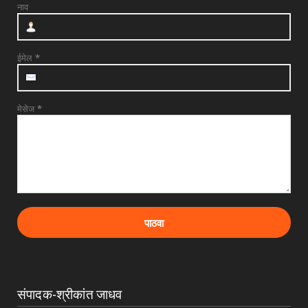
नाव
देवळाली प्रवरात उद्या बुधवारी श्री समर्थ बाबुराव
पाटील महारा...
July 28, 2026
ईमेल
*
मेसेज
*
संपादक-श्रीकांत जाधव