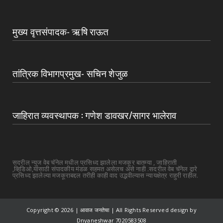
मुख्य वृत्तसंपादक- ऋषि राऊत
तांत्रिक विभागप्रमुख- सचिन शेजुळ
जाहिरात व्यवस्थापक : गणेश डावखर/सागर भालेराव
सदरील न्युज वेब चॅनेल मधील प्रसिध्द झालेला मजकूर बातम्या , जाहिराती
,व्हिडिओ,यांसाठी संपादकीय मंडळ सहमत असेलच असे नाही .सदरील वेब चॅनेल द्वारे
प्रसिध्द झालेल्या मजकूराबद्दल तरीही काही वाद उद्भवील्यास न्यायक्षेत्र राहुरी राहील.
Copyright ©
2026 | आवाज जनतेचा | All Rights Reserved design by
Dnyaneshwar 7020583508