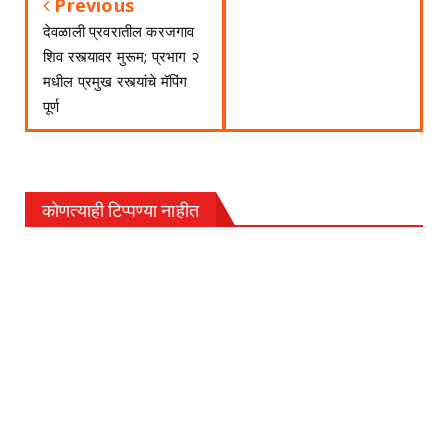
Previous
देवळाली प्रवरातील करजगाव
शिव रस्त्यावर मुरूम; प्रभाग २
मधील प्रमुख रस्त्यांचे मॅपिंग
पूर्ण
कोणत्याही टिप्पण्‍या नाहीत